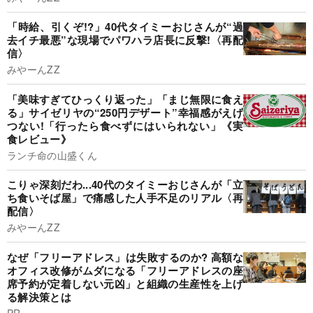
「時給、引くぞ!?」40代タイミーおじさんが“過
去イチ最悪”な現場でパワハラ店長に反撃!〈再配
信〉
みやーんZZ
「美味すぎてひっくり返った」「まじ無限に食え
る」サイゼリヤの“250円デザート”幸福感がえげ
つない!「行ったら食べずにはいられない」《実
食レビュー》
ランチ命の山盛くん
こりゃ深刻だわ...40代のタイミーおじさんが「立
ち食いそば屋」で痛感した人手不足のリアル〈再
配信〉
みやーんZZ
なぜ「フリーアドレス」は失敗するのか? 高額な
オフィス改修がムダになる「フリーアドレスの座
席予約が定着しない元凶」と組織の生産性を上げ
る解決策とは
PR