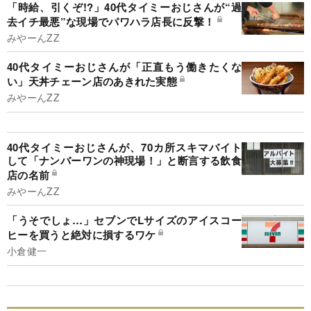
「時給、引くぞ!?」40代タイミーおじさんが“過
去イチ最悪”な現場でパワハラ店長に反撃！
みやーんZZ
40代タイミーおじさんが「正直もう働きたくな
い」天丼チェーン店のあきれた実態
みやーんZZ
40代タイミーおじさんが、70カ所スキマバイト
して「ナンバーワンの神現場！」と断言する飲食
店の名前
みやーんZZ
「うそでしょ…」セブンでLサイズのアイスコー
ヒーを買うと絶対に損するワケ
小倉健一