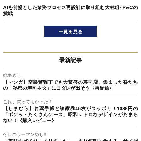
AIを前提とした業務プロセス再設計に取り組む大林組×PwCの
挑戦
一覧を見る
最新記事
戦争めし
【マンガ】空襲警報下でも大繁盛の寿司店、集まった客たち
の「秘密の寿司ネタ」にヨダレが出そう〈再配信〉
これ、買ってよかった！
【しまむら】お薬手帳と診察券45枚がスッポリ！1089円の
「ポケットたくさんケース」昭和レトロなデザインがたまら
ない！《購入レビュー》
今日のリーマンめし!!
「美味すぎてひっくり返った」「まじ無限に食える」サイゼ