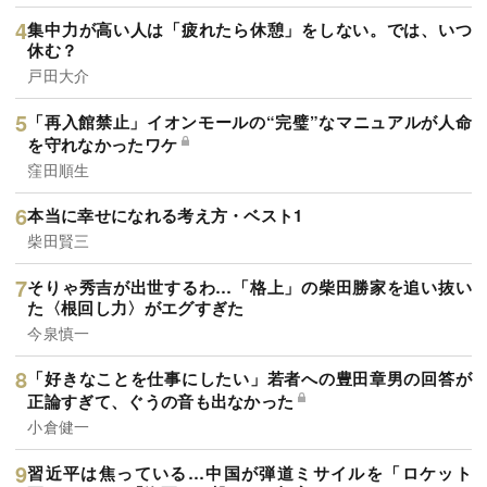
集中力が高い人は「疲れたら休憩」をしない。では、いつ
休む？
戸田大介
「再入館禁止」イオンモールの“完璧”なマニュアルが人命
を守れなかったワケ
窪田順生
本当に幸せになれる考え方・ベスト1
柴田賢三
そりゃ秀吉が出世するわ…「格上」の柴田勝家を追い抜い
た〈根回し力〉がエグすぎた
今泉慎一
「好きなことを仕事にしたい」若者への豊田章男の回答が
正論すぎて、ぐうの音も出なかった
小倉健一
習近平は焦っている…中国が弾道ミサイルを「ロケット