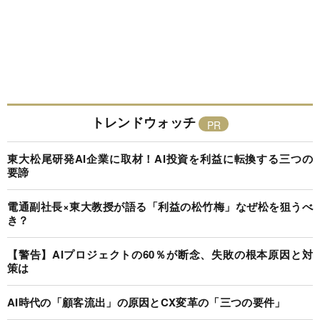
トレンドウォッチ
東大松尾研発AI企業に取材！AI投資を利益に転換する三つの
要諦
電通副社長×東大教授が語る「利益の松竹梅」なぜ松を狙うべ
き？
【警告】AIプロジェクトの60％が断念、失敗の根本原因と対
策は
AI時代の「顧客流出」の原因とCX変革の「三つの要件」