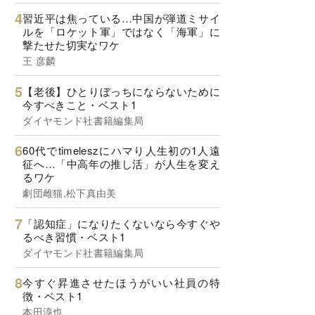
習近平は焦っている…中国が弾道ミサイ
ルを「ロケット軍」ではなく「海軍」に
撃たせた切実なワケ
王 彦麟
【老後】ひとりぼっちにならないために
今すべきこと・ベスト1
ダイヤモンド社書籍編集局
60代でtimeleszにハマり人生初の1人遠
征へ…「中高年の推し活」が人生を変え
るワケ
劇団雌猫,松下真由美
「認知症」になりたくないなら今すぐや
るべき習慣・ベスト1
ダイヤモンド社書籍編集局
今すぐ昇進させたほうがいい社員の特
徴・ベスト1
本田淳也