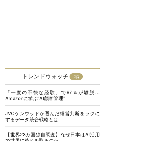
トレンドウォッチ
「一度の不快な経験」で87％が離脱…
Amazonに学ぶ“AI顧客管理”
JVCケンウッドが選んだ経営判断をラクに
するデータ統合戦略とは
【世界23カ国独自調査】なぜ日本はAI活用
で世界に後れを取るのか