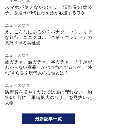
ニュースな本
スマホが使えないので…「演歌界の貴公
子」を追う90代祖母を孫が応援するワケ
ニュースな本
え、こんなにあるの？パナソニック、りそ
な銀行、ユニクロ…「企業・ブランド」の
意外すぎる共通点
ニュースな本
旅ガチャ、酒ガチャ、本ガチャ…「中身が
わからない商品」がバカ売れするワケ。“外
れ”すら喜ぶ現代人の心理とは？
ニュースな本
防衛費を増やすだけでは国は守れない…約
100年前に「軍備拡大のワナ」を見抜いた
人物
最新記事一覧