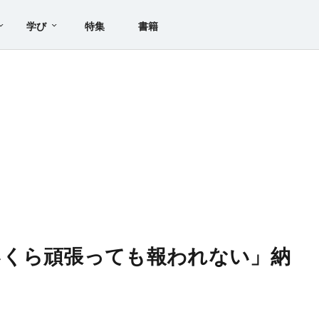
学び
特集
書籍
いくら頑張っても報われない」納