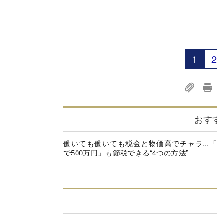
1
2
おす
働いても働いても税金と物価高でチャラ...「
で500万円」も節税できる“4つの方法”