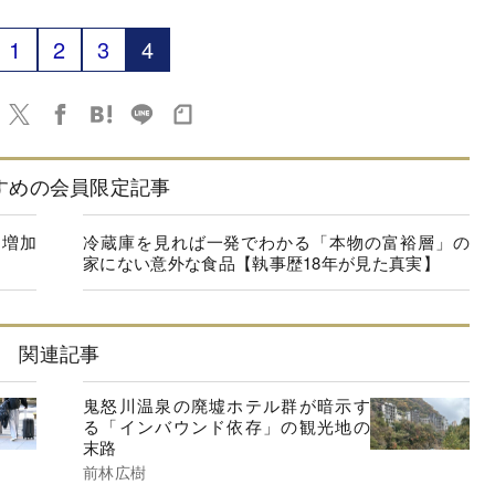
1
2
3
4
すめの会員限定記事
」増加
冷蔵庫を見れば一発でわかる「本物の富裕層」の
家にない意外な食品【執事歴18年が見た真実】
関連記事
鬼怒川温泉の廃墟ホテル群が暗示す
る「インバウンド依存」の観光地の
末路
前林広樹