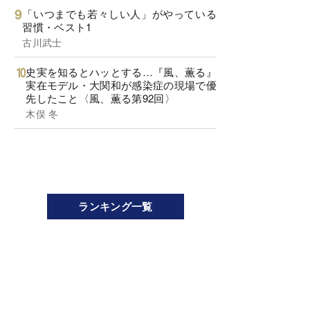
「いつまでも若々しい人」がやっている
習慣・ベスト1
古川武士
史実を知るとハッとする…『風、薫る』
実在モデル・大関和が感染症の現場で優
先したこと〈風、薫る第92回〉
木俣 冬
ランキング一覧