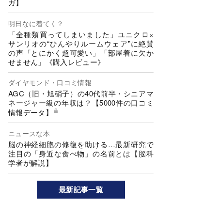
ガ】
明日なに着てく？
「全種類買ってしまいました」ユニクロ×
サンリオの“ひんやりルームウェア”に絶賛
の声「とにかく超可愛い」「部屋着に欠か
せません」《購入レビュー》
ダイヤモンド・口コミ情報
AGC（旧・旭硝子）の40代前半・シニアマ
ネージャー級の年収は？【5000件の口コミ
情報データ】
ニュースな本
脳の神経細胞の修復を助ける…最新研究で
注目の「身近な食べ物」の名前とは【脳科
学者が解説】
最新記事一覧