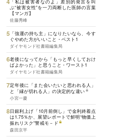
「私は被害者なのよ」差別的発言を叫
ぶ“被害女性”を一刀両断した医師の言葉
【マンガ】
佐藤秀峰
「強運の持ち主」になりたいなら、今す
ぐやめた方がいいこと・ベスト1
ダイヤモンド社書籍編集局
老後になってから「もっと早くしておけ
ばよかった」と思うこと・ワースト1
ダイヤモンド社書籍編集局
定年後に「また会いたいと思われる人」
と「縁が切れる人」の決定的な違い
小宮一慶
日銀利上げ「10月前倒し」で金利終着点
は1.75％か、展望レポートで鮮明“物価上
振れリスク”警戒モ－ド
森田京平