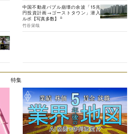
中国不動産バブル崩壊の余波「15兆
円投資計画→ゴーストタウン」潜入
ルポ【写真多数】
竹谷栄哉
特集