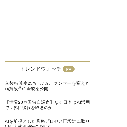
トレンドウォッチ
立替精算率25％→7％、ヤンマーを変えた
購買改革の全貌を公開
【世界23カ国独自調査】なぜ日本はAI活用
で世界に後れを取るのか
AIを前提とした業務プロセス再設計に取り
組む大林組×PwCの挑戦