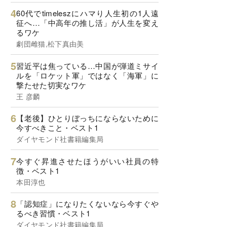
60代でtimeleszにハマり人生初の1人遠
征へ…「中高年の推し活」が人生を変え
るワケ
劇団雌猫,松下真由美
習近平は焦っている…中国が弾道ミサイ
ルを「ロケット軍」ではなく「海軍」に
撃たせた切実なワケ
王 彦麟
【老後】ひとりぼっちにならないために
今すべきこと・ベスト1
ダイヤモンド社書籍編集局
今すぐ昇進させたほうがいい社員の特
徴・ベスト1
本田淳也
「認知症」になりたくないなら今すぐや
るべき習慣・ベスト1
ダイヤモンド社書籍編集局