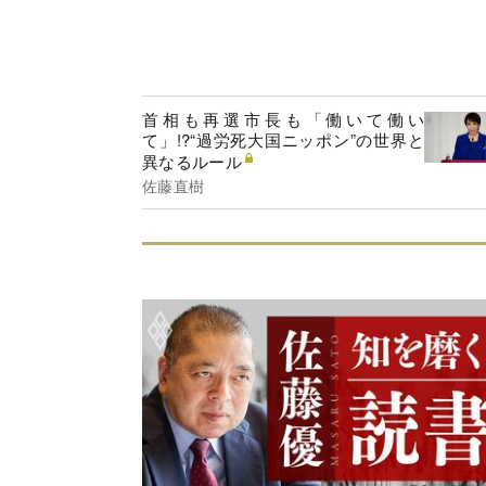
首相も再選市長も「働いて働い
て」!?“過労死大国ニッポン”の世界と
異なるルール
佐藤直樹