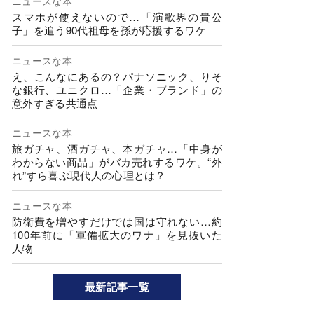
ニュースな本
スマホが使えないので…「演歌界の貴公
子」を追う90代祖母を孫が応援するワケ
ニュースな本
え、こんなにあるの？パナソニック、りそ
な銀行、ユニクロ…「企業・ブランド」の
意外すぎる共通点
ニュースな本
旅ガチャ、酒ガチャ、本ガチャ…「中身が
わからない商品」がバカ売れするワケ。“外
れ”すら喜ぶ現代人の心理とは？
ニュースな本
防衛費を増やすだけでは国は守れない…約
100年前に「軍備拡大のワナ」を見抜いた
人物
最新記事一覧