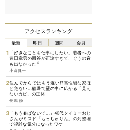
アクセスランキング
最新
昨日
週間
会員
「好きなことを仕事にしたい」若者への
豊田章男の回答が正論すぎて、ぐうの音
も出なかった
小倉健一
住んでからではもう遅い!?高性能な家ほ
ど危ない…酷暑で壁の中に広がる「見え
ないカビ」の正体
長嶋 修
「もう並ばないで…」40代タイミーおじ
さんがミスド「もっちゅりん」の列整理
で複雑な気分になったワケ