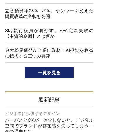
立替精算率25％→7％、ヤンマーを変えた
購買改革の全貌を公開
Sky執行役員が明かす、SFA定着失敗の
【本質的原因】とは何か
東大松尾研発AI企業に取材！AI投資を利益
に転換する三つの要諦
一覧を見る
最新記事
ビジネスに拡張するデザイン
パーパスとCXが一体化しないと、デジタル
空間でブランドが存在感を失ってしまう…
その理由とは