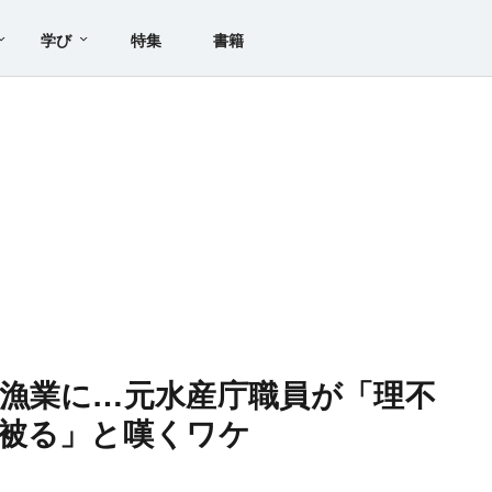
学び
特集
書籍
漁業に…元水産庁職員が「理不
被る」と嘆くワケ