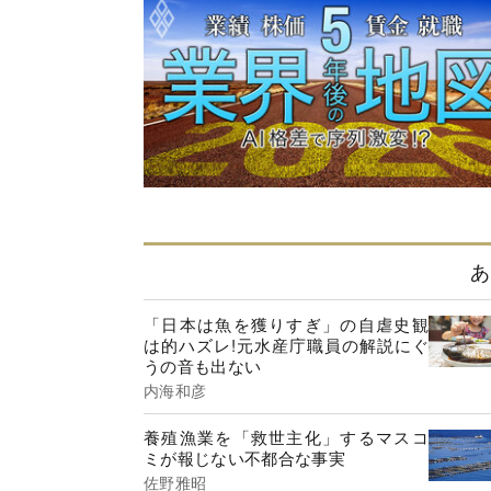
あ
「日本は魚を獲りすぎ」の自虐史観
は的ハズレ!元水産庁職員の解説にぐ
うの音も出ない
内海和彦
養殖漁業を「救世主化」するマスコ
ミが報じない不都合な事実
佐野雅昭