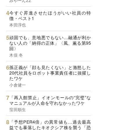
みやーんZZ
今すぐ昇進させたほうがいい社員の特
徴・ベスト1
本田淳也
頑固でも、意地悪でもない…融通が利か
ない人の「納得の正体」〈風、薫る第95
回〉
木俣 冬
孫正義が「顔も見たくない」と激怒した
20代社員をロボット事業責任者に抜擢し
たワケ
小倉健一
「再入館禁止」イオンモールの“完璧”な
マニュアルが人命を守れなかったワケ
窪田順生
「予想PER4倍」の異常値も…過去最高
益でも暴落したキオクシア株を襲う「恐