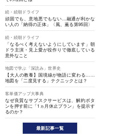
続・続朝ドライフ
頑固でも、意地悪でもない…融通が利かな
い人の「納得の正体」〈風、薫る第95回〉
続・続朝ドライフ
「なるべく考えないようにしています」朝
ドラ主演・見上愛が役作りで徹底している
意外なこと
地図で学ぶ「深読み」世界史
【大人の教養】国境線が物語に変わる……
地図を「二度見する」テクニックとは？
客単価アップ大事典
なぜ良質なサブスクサービスは、解約ボタ
ンを押す前に「1ヵ月休止プラン」を提示す
るのか？
最新記事一覧