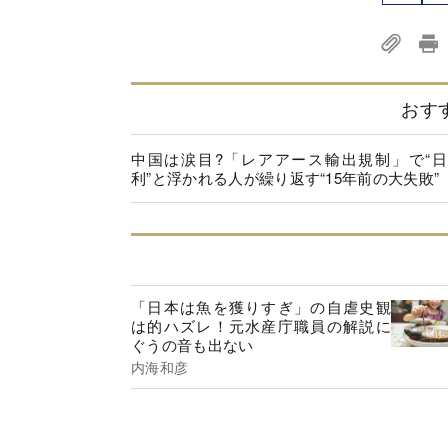
おす
中国は涙目?「レアアース輸出規制」で“
利”と浮かれる人が繰り返す“15年前の大失敗”
「日本は魚を獲りすぎ」の自虐史観
は的ハズレ！元水産庁職員の解説に
ぐうの音も出ない
内海和彦