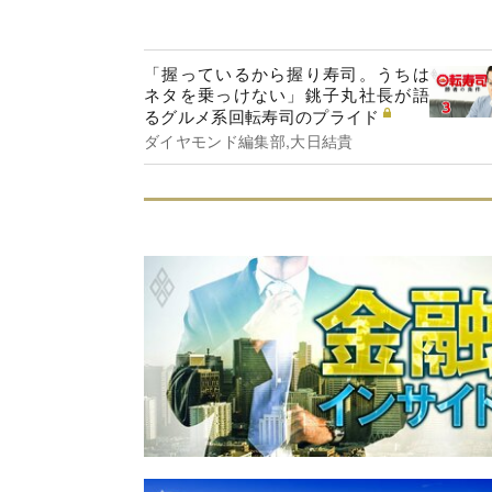
「握っているから握り寿司。うちは
ネタを乗っけない」銚子丸社長が語
るグルメ系回転寿司のプライド
ダイヤモンド編集部,大日結貴