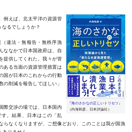
、例えば、北太平洋の資源管
うなるでしょうか？
業（違法・無報告・無秩序漁
んななかで日本国政府は、自
を提供してくれた。我々が管
のある当面の資源管理措置は
の国が日本のこれからの行動
数の削減を報告してほしい」
『海のさかなの正しいトリセツ』
国際交渉の場では、日本国内
（内海和彦、日本評論社）
です。結果、日本はこの「乱
ならなくなりますが、ご想像どおり、このことは我が国漁
もありません。