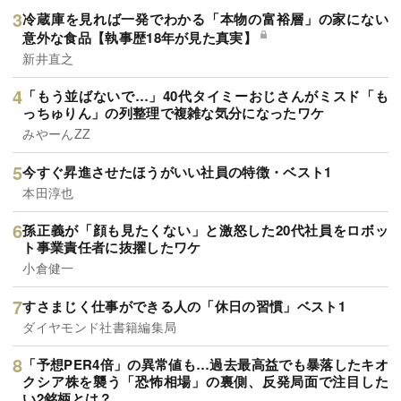
冷蔵庫を見れば一発でわかる「本物の富裕層」の家にない
意外な食品【執事歴18年が見た真実】
新井直之
「もう並ばないで…」40代タイミーおじさんがミスド「も
っちゅりん」の列整理で複雑な気分になったワケ
みやーんZZ
今すぐ昇進させたほうがいい社員の特徴・ベスト1
本田淳也
孫正義が「顔も見たくない」と激怒した20代社員をロボッ
ト事業責任者に抜擢したワケ
小倉健一
すさまじく仕事ができる人の「休日の習慣」ベスト1
ダイヤモンド社書籍編集局
「予想PER4倍」の異常値も…過去最高益でも暴落したキオ
クシア株を襲う「恐怖相場」の裏側、反発局面で注目した
い2銘柄とは？