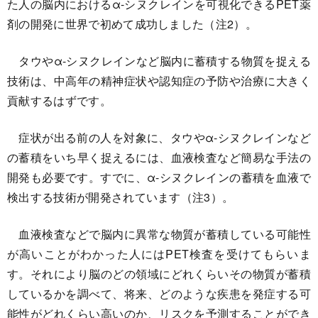
た人の脳内におけるα-シヌクレインを可視化できるPET薬
剤の開発に世界で初めて成功しました（注2）。
タウやα-シヌクレインなど脳内に蓄積する物質を捉える
技術は、中高年の精神症状や認知症の予防や治療に大きく
貢献するはずです。
症状が出る前の人を対象に、タウやα-シヌクレインなど
の蓄積をいち早く捉えるには、血液検査など簡易な手法の
開発も必要です。すでに、α-シヌクレインの蓄積を血液で
検出する技術が開発されています（注3）。
血液検査などで脳内に異常な物質が蓄積している可能性
が高いことがわかった人にはPET検査を受けてもらいま
す。それにより脳のどの領域にどれくらいその物質が蓄積
しているかを調べて、将来、どのような疾患を発症する可
能性がどれくらい高いのか、リスクを予測することができ