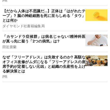
PR
【だから人体は不思議だ...】正体は「はがれたテ
ープ」? 脳の神経細胞を死に至らしめる「タウ」
とは何か
ダイヤモンド社書籍編集局
「カサンドラ症候群」は病名じゃない!精神科医
が真っ先に疑う「2つの病気」は?
田近亜蘭
なぜ「フリーアドレス」は失敗するのか? 高額な
オフィス改修がムダになる「フリーアドレスの座
席予約が定着しない元凶」と組織の生産性を上げ
る解決策とは
PR