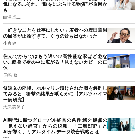
気になる...それ、“脳をにぶらせる物質”が原因か
も
白澤卓二
「好きなことを仕事にしたい」若者への豊田章男
の回答が正論すぎて、ぐうの音も出なかった
小倉健一
住んでからではもう遅い!?高性能な家ほど危な
い...酷暑で壁の中に広がる「見えないカビ」の正
体
長嶋 修
修道女の死後、ホルマリン漬けされた脳を解剖し
てみると...衝撃の結果が明らかに【アルツハイマ
ー病研究】
大武美保子
AI時代に勝つグローバル経営の条件:海外拠点の
「見えない経営」からの脱却。「二層ERP」と
AIが導く、リアルタイム·データ統合戦略とは