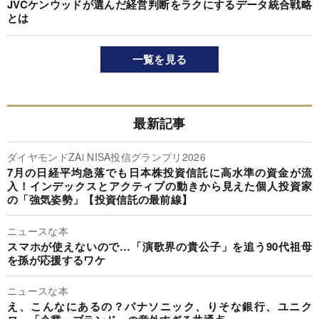
JVCケンウッドが選んだ経営判断をラクにするデータ統合戦略
とは
一覧を見る
最新記事
ダイヤモンドZAi NISA投信グランプリ2026
7月の日経平均急落でも日本株投資信託に高水準の資金が流
入！インデックスとアクティブの動きから見えた個人投資家
の「強気姿勢」【投資信託の最前線】
ニュースな本
スマホが使えないので…「演歌界の貴公子」を追う90代祖母
を孫が応援するワケ
ニュースな本
え、こんなにあるの？パナソニック、りそな銀行、ユニク