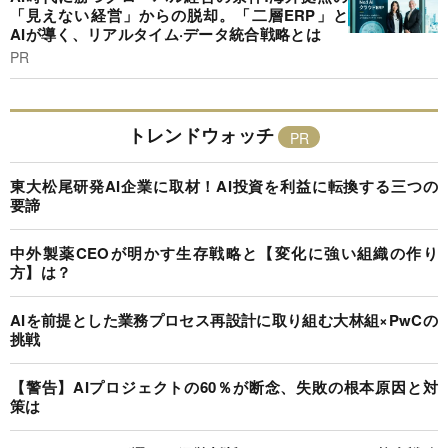
「見えない経営」からの脱却。「二層ERP」と
AIが導く、リアルタイム·データ統合戦略とは
PR
トレンドウォッチ
東大松尾研発AI企業に取材！AI投資を利益に転換する三つの
要諦
中外製薬CEOが明かす生存戦略と【変化に強い組織の作り
方】は？
AIを前提とした業務プロセス再設計に取り組む大林組×PwCの
挑戦
【警告】AIプロジェクトの60％が断念、失敗の根本原因と対
策は