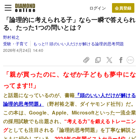
ログイン
「論理的に考えられる子」なら一瞬で答えられ
る、たった1つの問いとは？
野村裕之
受験・子育て
もっと!! 頭のいい人だけが解ける論理的思考問題
2026年4月24日 14:40
「親が買ったのに、なぜか子どもも夢中にな
ってます!!」
と話題になっているのが、
書籍
『頭のいい人だけが解ける
論理的思考問題』
（野村裕之著、ダイヤモンド社刊）だ。
この本は、
Google、Apple、Microsoftといった一流企業
の採用試験でも出題され、
“考える
力”を鍛えるトレーニン
グ
と
しても注目される「
論理的思考問題」を丁寧な解説と
ともに紹介している。
2024年の年間ベストセラー4位
（ビ