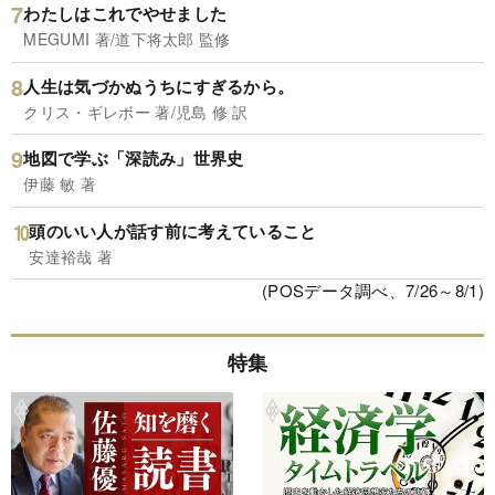
わたしはこれでやせました
MEGUMI 著/道下将太郎 監修
人生は気づかぬうちにすぎるから。
クリス・ギレボー 著/児島 修 訳
地図で学ぶ「深読み」世界史
伊藤 敏 著
頭のいい人が話す前に考えていること
安達裕哉 著
(POSデータ調べ、7/26～8/1)
特集