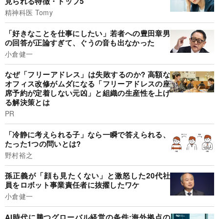
見られる特徴・トップ5
精神科医 Tomy
「好きなことを仕事にしたい」若者への豊田章男
の回答が正論すぎて、ぐうの音も出なかった
小倉健一
なぜ「フリーアドレス」は失敗するのか? 高額な
オフィス改修がムダになる「フリーアドレスの座
席予約が定着しない元凶」と組織の生産性を上げ
る解決策とは
PR
「冷静に考えられる子」なら一瞬で答えられる、
たった1つの問いとは?
野村裕之
孫正義が「顔も見たくない」と激怒した20代社
員をロボット事業責任者に抜擢したワケ
小倉健一
AI時代に勝つグローバル経営の条件:海外拠点の