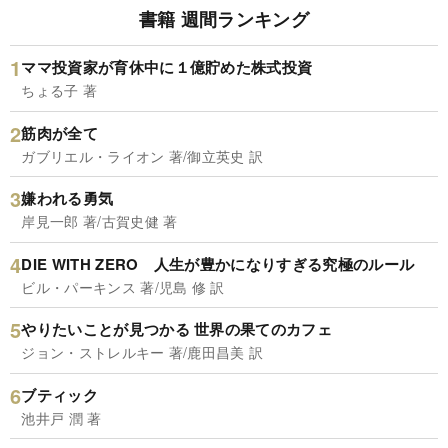
書籍 週間ランキング
ママ投資家が育休中に１億貯めた株式投資
ちょる子 著
筋肉が全て
ガブリエル・ライオン 著/御立英史 訳
嫌われる勇気
岸見一郎 著/古賀史健 著
DIE WITH ZERO 人生が豊かになりすぎる究極のルール
ビル・パーキンス 著/児島 修 訳
やりたいことが見つかる 世界の果てのカフェ
ジョン・ストレルキー 著/鹿田昌美 訳
ブティック
池井戸 潤 著