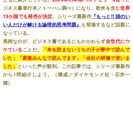
ジネス書単行本／トーハン調べ）になり、欧米を含む
世界
13か国でも発売が決定
。シリーズ最新作
『もっと!! 頭のい
い人だけが解ける論理的思考問題』
も登場するなど話題に
なっている。
異例なのが、ビジネス書であるにもかかわらず
全世代にウ
ケている
ことだ。
「本を読まないうちの子が夢中で読んで
いた」「家族みんなで読んでます」「会社の研修で使いま
した」
といった声が殺到。この記事では、シリーズ最新作
から1問紹介しよう。（構成／ダイヤモンド社・石井一
穂）