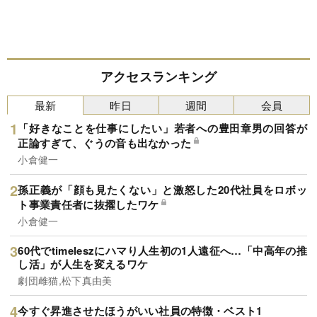
アクセスランキング
最新
昨日
週間
会員
「好きなことを仕事にしたい」若者への豊田章男の回答が
正論すぎて、ぐうの音も出なかった
小倉健一
孫正義が「顔も見たくない」と激怒した20代社員をロボッ
ト事業責任者に抜擢したワケ
小倉健一
60代でtimeleszにハマり人生初の1人遠征へ…「中高年の推
し活」が人生を変えるワケ
劇団雌猫,松下真由美
今すぐ昇進させたほうがいい社員の特徴・ベスト1