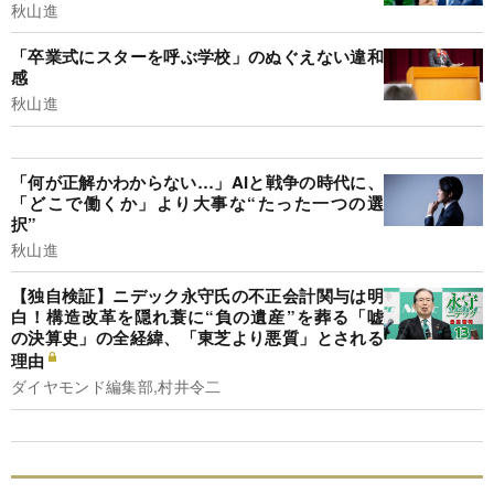
秋山進
「卒業式にスターを呼ぶ学校」のぬぐえない違和
感
秋山進
「何が正解かわからない…」AIと戦争の時代に、
「どこで働くか」より大事な“たった一つの選
択”
秋山進
【独自検証】ニデック永守氏の不正会計関与は明
白！構造改革を隠れ蓑に“負の遺産”を葬る「嘘
の決算史」の全経緯、「東芝より悪質」とされる
理由
ダイヤモンド編集部,村井令二