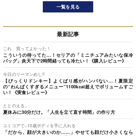
一覧を見る
最新記事
これ、買ってよかった！
こういうの待ってた…！セリアの「ミニチュアみたいな保冷
バッグ」炎天下で2時間経っても冷たい！《購入レビュー》
今日のリーマンめし!!
【びっくりドンキー】よくばり感がハンパない…！夏限定
の“わんぱくすぎるメニュー”1100kcal超えでボリュームすご
い！《実食レビュー》
ととのえる。
夏休みに30分だけ。「人生を立て直す時間」の作り方
ユミコアで−10歳ボディを手に入れる
「だから、顔が大きいのか……」やせても顔だけ小さくなら