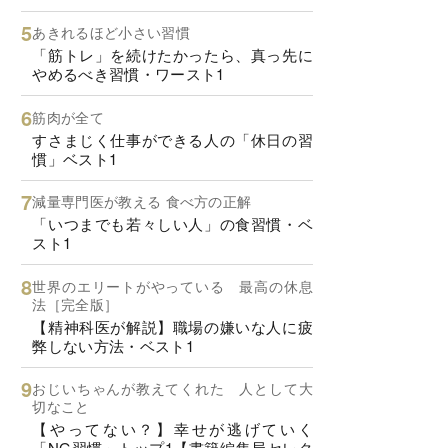
あきれるほど小さい習慣
「筋トレ」を続けたかったら、真っ先に
やめるべき習慣・ワースト1
筋肉が全て
すさまじく仕事ができる人の「休日の習
慣」ベスト1
減量専門医が教える 食べ方の正解
「いつまでも若々しい人」の食習慣・ベ
スト1
世界のエリートがやっている 最高の休息
法［完全版］
【精神科医が解説】職場の嫌いな人に疲
弊しない方法・ベスト1
おじいちゃんが教えてくれた 人として大
切なこと
【やってない？】幸せが逃げていく
「NG習慣」トップ1【書籍編集局セレク