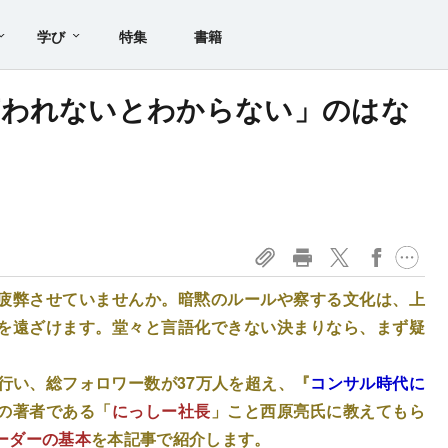
学び
特集
書籍
言われないとわからない」のはな
疲弊させていませんか。暗黙のルールや察する文化は、上
を遠ざけます。堂々と言語化できない決まりなら、まず疑
行い、総フォロワー数が37万人を超え、『
コンサル時代に
の著者である「
にっしー社長
」こと西原亮氏に教えてもら
ーダーの基本
を本記事で紹介します。