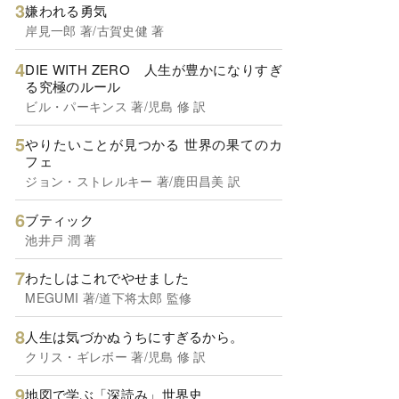
嫌われる勇気
岸見一郎 著/古賀史健 著
DIE WITH ZERO 人生が豊かになりすぎ
る究極のルール
ビル・パーキンス 著/児島 修 訳
やりたいことが見つかる 世界の果てのカ
フェ
ジョン・ストレルキー 著/鹿田昌美 訳
ブティック
池井戸 潤 著
わたしはこれでやせました
MEGUMI 著/道下将太郎 監修
人生は気づかぬうちにすぎるから。
クリス・ギレボー 著/児島 修 訳
地図で学ぶ「深読み」世界史