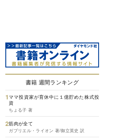
書籍 週間ランキング
ママ投資家が育休中に１億貯めた株式投
資
ちょる子 著
筋肉が全て
ガブリエル・ライオン 著/御立英史 訳