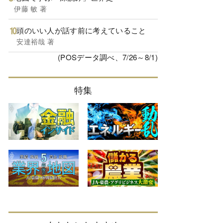
伊藤 敏 著
頭のいい人が話す前に考えていること
安達裕哉 著
(POSデータ調べ、7/26～8/1)
特集