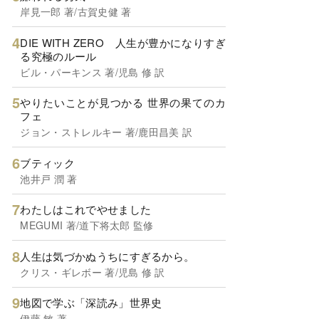
岸見一郎 著/古賀史健 著
DIE WITH ZERO 人生が豊かになりすぎ
る究極のルール
ビル・パーキンス 著/児島 修 訳
やりたいことが見つかる 世界の果てのカ
フェ
ジョン・ストレルキー 著/鹿田昌美 訳
ブティック
池井戸 潤 著
わたしはこれでやせました
MEGUMI 著/道下将太郎 監修
人生は気づかぬうちにすぎるから。
クリス・ギレボー 著/児島 修 訳
地図で学ぶ「深読み」世界史
伊藤 敏 著