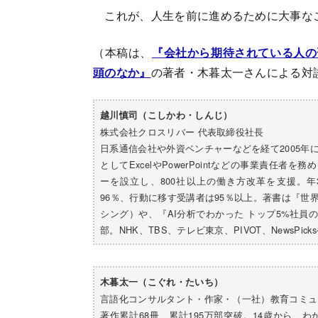
これが、人生を前に進めるために大事な
（本稿は、
『会社から期待されている人の習
頭のなか』
の著者・木暮太一さんによる対
越川慎司（こしかわ・しんじ）
株式会社クロスリバー 代表取締役社長
日系通信会社や外資ベンチャーなどを経て2005
としてExcelやPowerPointなどの事業責任
ーを設立し、800社以上の働き方改革を支援。
96％、行動に移す受講者は95％以上。著書は『
シング）や、『AI分析でわかった トップ5%社員
部。NHK、TBS、テレビ東京、PIVOT、NewsPic
木暮太一（こぐれ・たいち）
言語化コンサルタント・作家・（一社）教育コミュ
著作累計68冊、累計195万部突破。14歳から