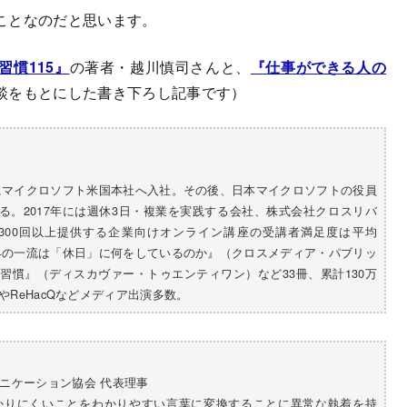
ことなのだと思います。
慣115』
の著者・越川慎司さんと、
『仕事ができる人の
談をもとにした書き下ろし記事です）
年にマイクロソフト米国本社へ入社。その後、日本マイクロソフトの役員
者を務める。2017年には週休3日・複業を実践する会社、株式会社クロスリバ
年300回以上提供する企業向けオンライン講座の受講者満足度は平均
世界の一流は「休日」に何をしているのか』（クロスメディア・パブリッ
の習慣』（ディスカヴァー・トゥエンティワン）など33冊、累計130万
ksやReHacQなどメディア出演多数。
ニケーション協会 代表理事
、わかりにくいことをわかりやすい言葉に変換することに異常な執着を持