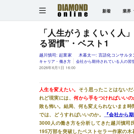
新着
業界
「人生がうまくいく人」
る習慣”・ベスト1
越川慎司:
起業家
木暮太一:
言語化コンサルタ
キャリア・働き方
会社から期待されている人の習慣
2026年6月1日 16:00
人生を変えたい。
そう思ったことはないだ
れど現実には、
何から手をつければいいの
敗も怖い。結局、何も変えられないまま時
では、どうすればいいのか。
『会社から期
3000人の働き方を分析してきた越川慎司
195万部を突破したベストセラー作家の