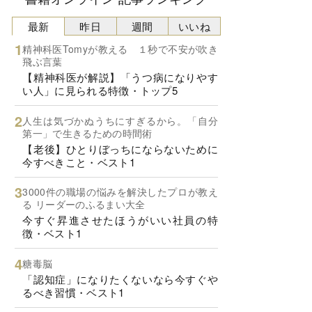
最新
昨日
週間
いいね
精神科医Tomyが教える １秒で不安が吹き
飛ぶ言葉
【精神科医が解説】「うつ病になりやす
い人」に見られる特徴・トップ5
人生は気づかぬうちにすぎるから。「自分
第一」で生きるための時間術
【老後】ひとりぼっちにならないために
今すべきこと・ベスト1
3000件の職場の悩みを解決したプロが教え
る リーダーのふるまい大全
今すぐ昇進させたほうがいい社員の特
徴・ベスト1
糖毒脳
「認知症」になりたくないなら今すぐや
るべき習慣・ベスト1