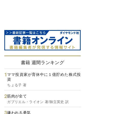
書籍 週間ランキング
ママ投資家が育休中に１億貯めた株式投
資
ちょる子 著
筋肉が全て
ガブリエル・ライオン 著/御立英史 訳
嫌われる勇気