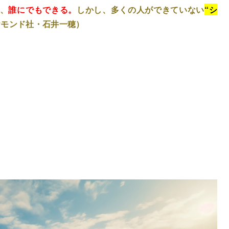
、
誰にでもできる。
しかし、多くの人ができていない
“シ
ヤモンド社・石井一穂）