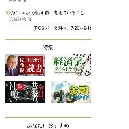
頭のいい人が話す前に考えていること
安達裕哉 著
(POSデータ調べ、7/26～8/1)
特集
あなたにおすすめ