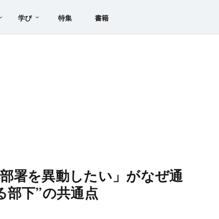
学び
特集
書籍
「部署を異動したい」がなぜ通
る部下”の共通点