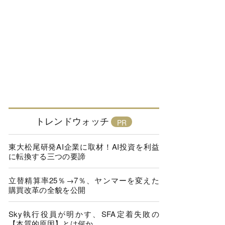
トレンドウォッチ
東大松尾研発AI企業に取材！AI投資を利益
に転換する三つの要諦
立替精算率25％→7％、ヤンマーを変えた
購買改革の全貌を公開
Sky執行役員が明かす、SFA定着失敗の
【本質的原因】とは何か