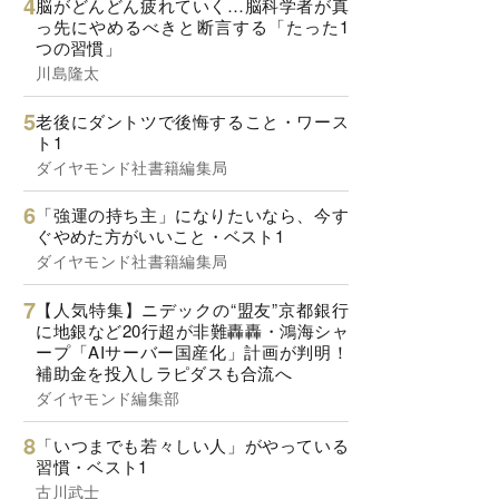
脳がどんどん疲れていく…脳科学者が真
っ先にやめるべきと断言する「たった1
つの習慣」
川島隆太
老後にダントツで後悔すること・ワース
ト1
ダイヤモンド社書籍編集局
「強運の持ち主」になりたいなら、今す
ぐやめた方がいいこと・ベスト1
ダイヤモンド社書籍編集局
【人気特集】ニデックの“盟友”京都銀行
に地銀など20行超が非難轟轟・鴻海シャ
ープ「AIサーバー国産化」計画が判明！
補助金を投入しラピダスも合流へ
ダイヤモンド編集部
「いつまでも若々しい人」がやっている
習慣・ベスト1
古川武士