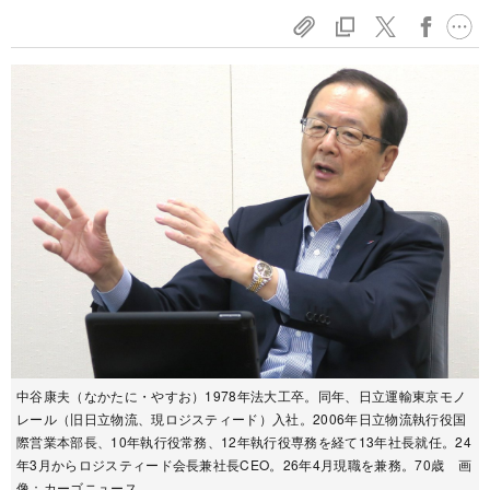
中谷康夫（なかたに・やすお）1978年法大工卒。同年、日立運輸東京モノ
レール（旧日立物流、現ロジスティード）入社。2006年日立物流執行役国
際営業本部長、10年執行役常務、12年執行役専務を経て13年社長就任。24
年3月からロジスティード会長兼社長CEO。26年4月現職を兼務。70歳 画
像：カーゴニュース