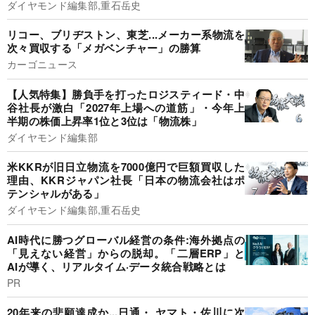
ダイヤモンド編集部,重石岳史
リコー、ブリヂストン、東芝...メーカー系物流を
次々買収する「メガベンチャー」の勝算
カーゴニュース
【人気特集】勝負手を打ったロジスティード・中
谷社長が激白「2027年上場への道筋」・今年上
半期の株価上昇率1位と3位は「物流株」
ダイヤモンド編集部
米KKRが旧日立物流を7000億円で巨額買収した
理由、KKRジャパン社長「日本の物流会社はポ
テンシャルがある」
ダイヤモンド編集部,重石岳史
AI時代に勝つグローバル経営の条件:海外拠点の
「見えない経営」からの脱却。「二層ERP」と
AIが導く、リアルタイム·データ統合戦略とは
PR
20年来の悲願達成か...日通・ ヤマト・佐川に次