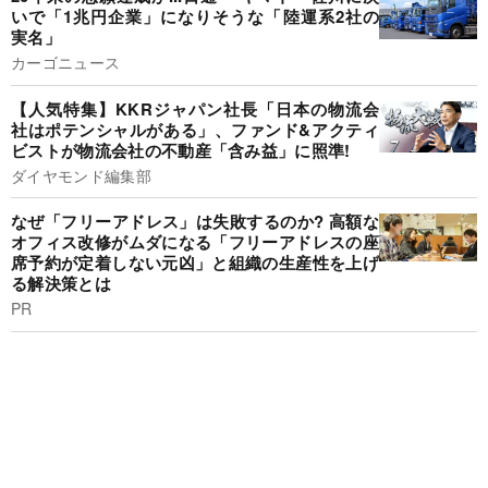
いで「1兆円企業」になりそうな「陸運系2社の
実名」
カーゴニュース
【人気特集】KKRジャパン社長「日本の物流会
社はポテンシャルがある」、ファンド&アクティ
ビストが物流会社の不動産「含み益」に照準!
ダイヤモンド編集部
なぜ「フリーアドレス」は失敗するのか? 高額な
オフィス改修がムダになる「フリーアドレスの座
席予約が定着しない元凶」と組織の生産性を上げ
る解決策とは
PR