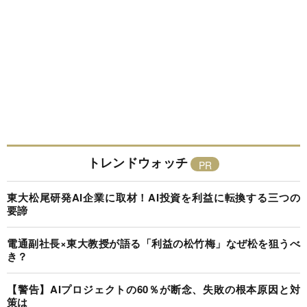
トレンドウォッチ
東大松尾研発AI企業に取材！AI投資を利益に転換する三つの
要諦
電通副社長×東大教授が語る「利益の松竹梅」なぜ松を狙うべ
き？
【警告】AIプロジェクトの60％が断念、失敗の根本原因と対
策は