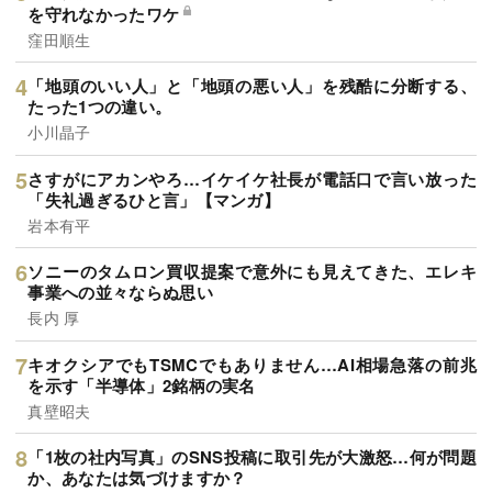
を守れなかったワケ
窪田順生
「地頭のいい人」と「地頭の悪い人」を残酷に分断する、
たった1つの違い。
小川晶子
さすがにアカンやろ…イケイケ社長が電話口で言い放った
「失礼過ぎるひと言」【マンガ】
岩本有平
ソニーのタムロン買収提案で意外にも見えてきた、エレキ
事業への並々ならぬ思い
長内 厚
キオクシアでもTSMCでもありません…AI相場急落の前兆
を示す「半導体」2銘柄の実名
真壁昭夫
「1枚の社内写真」のSNS投稿に取引先が大激怒…何が問題
か、あなたは気づけますか？