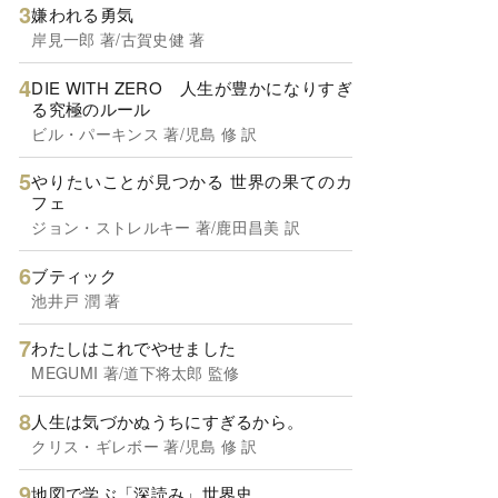
嫌われる勇気
岸見一郎 著/古賀史健 著
DIE WITH ZERO 人生が豊かになりすぎ
る究極のルール
ビル・パーキンス 著/児島 修 訳
やりたいことが見つかる 世界の果てのカ
フェ
ジョン・ストレルキー 著/鹿田昌美 訳
ブティック
池井戸 潤 著
わたしはこれでやせました
MEGUMI 著/道下将太郎 監修
人生は気づかぬうちにすぎるから。
クリス・ギレボー 著/児島 修 訳
地図で学ぶ「深読み」世界史