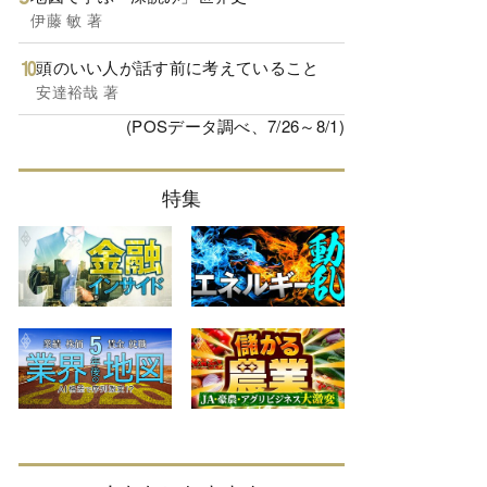
伊藤 敏 著
頭のいい人が話す前に考えていること
安達裕哉 著
(POSデータ調べ、7/26～8/1)
特集