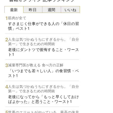
最新
昨日
週間
いいね
筋肉が全て
すさまじく仕事ができる人の「休日の習
慣」ベスト1
人生は気づかぬうちにすぎるから。「自分
第一」で生きるための時間術
老後にダントツで後悔すること・ワース
ト1
減量専門医が教える 食べ方の正解
「いつまでも若々しい人」の食習慣・ベ
スト1
人生は気づかぬうちにすぎるから。「自分
第一」で生きるための時間術
老後になってから「もっと早くしておけ
ばよかった」と思うこと・ワースト1
世界のエリートがやっている 最高の休息