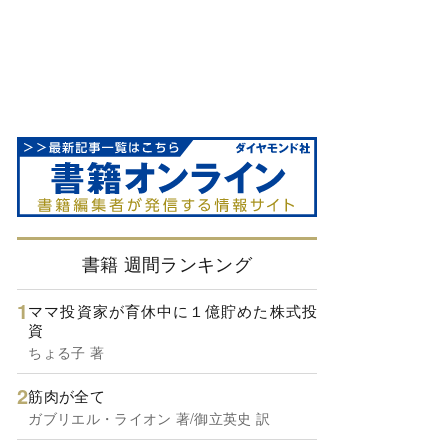
書籍 週間ランキング
ママ投資家が育休中に１億貯めた株式投
資
ちょる子 著
筋肉が全て
ガブリエル・ライオン 著/御立英史 訳