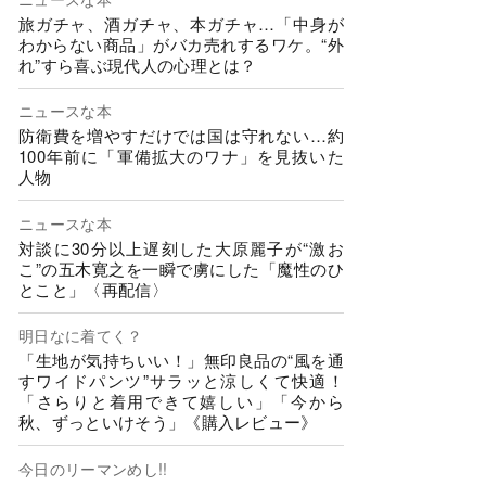
旅ガチャ、酒ガチャ、本ガチャ…「中身が
わからない商品」がバカ売れするワケ。“外
れ”すら喜ぶ現代人の心理とは？
ニュースな本
防衛費を増やすだけでは国は守れない…約
100年前に「軍備拡大のワナ」を見抜いた
人物
ニュースな本
対談に30分以上遅刻した大原麗子が“激お
こ”の五木寛之を一瞬で虜にした「魔性のひ
とこと」〈再配信〉
明日なに着てく？
「生地が気持ちいい！」無印良品の“風を通
すワイドパンツ”サラッと涼しくて快適！
「さらりと着用できて嬉しい」「今から
秋、ずっといけそう」《購入レビュー》
今日のリーマンめし!!