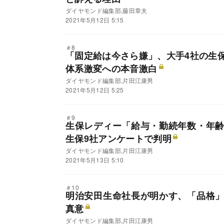
ダイヤモンド編集部,藤田章夫
2021年5月12日 5:15
＃8
「固定給は今さら嫌」、大手4社の生
体系激変への本音激白
ダイヤモンド編集部,片田江康男
2021年5月12日 5:25
＃9
生保レディー「給与・勤続年数・年
生保9社アンケートで判明
ダイヤモンド編集部,片田江康男
2021年5月13日 5:10
＃10
明治安田生命社長が明かす、「品格
真意
ダイヤモンド編集部,片田江康男