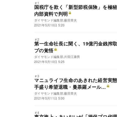
＃1
国税庁を欺く「新型節税保険」を極
内部資料で判明
ダイヤモンド編集部,藤田章夫
2021年5月10日 5:20
＃2
第一生命社長に聞く、19億円金銭搾
プの覚悟
ダイヤモンド編集部,片田江康男
2021年5月10日 5:25
＃3
マニュライフ生命のあきれた経営実
手盛り希望退職・曼荼羅メール…
ダイヤモンド編集部,藤田章夫
2021年5月11日 5:00
＃4
東京海上・あいおいが「損保プロ代