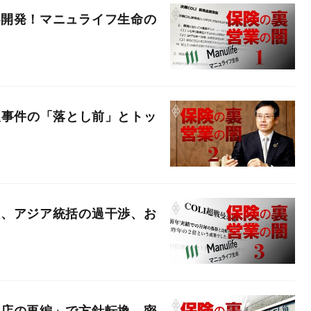
秘開発！マニュライフ生命の
取事件の「落とし前」とトッ
態、アジア統括の過干渉、お
理店の再編」で方針転換、密