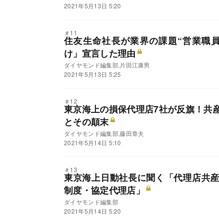
2021年5月13日 5:20
＃11
住友生命社長が業界の課題“営業職
け」宣言した理由
ダイヤモンド編集部,片田江康男
2021年5月13日 5:25
＃12
東京海上の損保代理店7社が反旗！共
とその顛末
ダイヤモンド編集部,藤田章夫
2021年5月14日 5:10
＃13
東京海上日動社長に聞く「代理店共
制度・協定代理店」
ダイヤモンド編集部
2021年5月14日 5:20