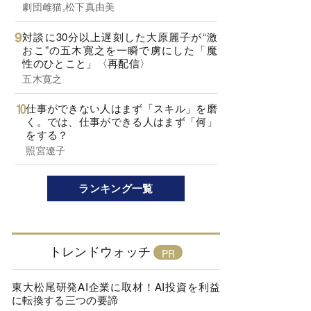
劇団雌猫,松下真由美
対談に30分以上遅刻した大原麗子が“激
おこ”の五木寛之を一瞬で虜にした「魔
性のひとこと」〈再配信〉
五木寛之
仕事ができない人はまず「スキル」を磨
く。では、仕事ができる人はまず「何」
をする？
照宮遼子
ランキング一覧
トレンドウォッチ
東大松尾研発AI企業に取材！AI投資を利益
に転換する三つの要諦