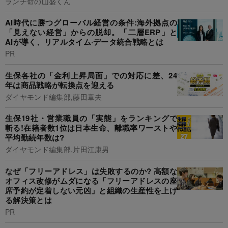
ランチ命の山盛くん
AI時代に勝つグローバル経営の条件:海外拠点の
「見えない経営」からの脱却。「二層ERP」と
AIが導く、リアルタイム·データ統合戦略とは
PR
生保各社の「金利上昇局面」での対応に差、24
年は商品戦略が転換点を迎える
ダイヤモンド編集部,藤田章夫
生保19社・営業職員の「実態」をランキングで
斬る!在籍者数1位は日本生命、離職率ワーストや
平均勤続年数は?
ダイヤモンド編集部,片田江康男
なぜ「フリーアドレス」は失敗するのか? 高額な
オフィス改修がムダになる「フリーアドレスの座
席予約が定着しない元凶」と組織の生産性を上げ
る解決策とは
PR