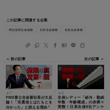
この記事に関連する企業
明治安田生命保険
日本生命保険
住友生命保険
＜ 前の記事
次の記事 ＞
＃7
＃9
FWD富士生命新社長が大反
生保レディー「給与・勤続
論！「光通信とはたもとを
年数・年齢構成」の赤裸々
実態！日系生保9社アンケ
分かった」と訴える理由