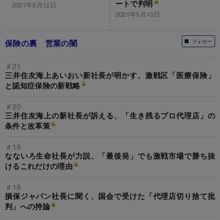
ートで判明
2021年5月12日
2021年5月13日
保険の裏 営業の闇
フォロー
＃21
三井住友海上あいおい新社長が明かす、激戦区「医療保険」
と認知症保険の新戦略
＃20
三井住友海上の新社長が訴える、「生き残るプロ代理店」の
条件と改革策
＃19
なないろ生命社長が力説、「最後発」でも激戦市場で勝ち抜
けるこれだけの理由
＃18
損保ジャパン社長に聞く、国会で受けた「代理店切り捨て批
判」への持論