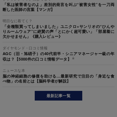
「私は被害者なのよ」差別的発言を叫ぶ“被害女性”を一刀両
断した医師の言葉【マンガ】
明日なに着てく？
「全種類買ってしまいました」ユニクロ×サンリオの“ひんや
りルームウェア”に絶賛の声「とにかく超可愛い」「部屋着に
欠かせません」《購入レビュー》
ダイヤモンド・口コミ情報
AGC（旧・旭硝子）の40代前半・シニアマネージャー級の年
収は？【5000件の口コミ情報データ】
ニュースな本
脳の神経細胞の修復を助ける…最新研究で注目の「身近な食
べ物」の名前とは【脳科学者が解説】
最新記事一覧