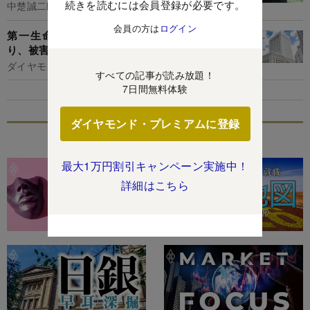
続きを読むには会員登録が必要です。
中楚誠二郎
会員の方は
ログイン
第一生命が元職員19億円金銭詐取事件に区切
り、被害額全額補償で決断の背景
ダイヤモンド編集部,片田江康男
すべての記事が読み放題！
7日間無料体験
ダイヤモンド・プレミアムに登録
特集
最大1万円割引キャンペーン実施中！
詳細はこちら