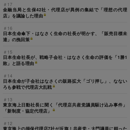
＃17
金融当局と生保42社・代理店が異例の集結で「理想の代理
店」を議論した理由
＃16
日本生命傘下・はなさく生命の社長が明かす、「販売目標未
達」の挽回策
＃15
日本生命社長が、戦略子会社・はなさく生命の評価を「1勝1
敗」と語る理由
＃14
日本生命が子会社はなさくの販路拡大「ゴリ押し」、なない
ろも参戦で代理店大乱戦
＃13
東京海上日動社長に聞く「代理店共産党議員駆け込み事件」
「新制度・協定代理店」
＃12
東京海上の損保代理店7社が反旗！共産党・大門議員に頼った