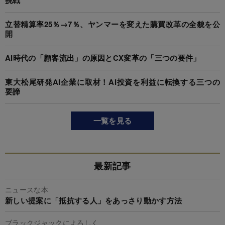
立替精算率25％→7％、ヤンマーを変えた購買改革の全貌を公
開
AI時代の「顧客流出」の原因とCX変革の「三つの要件」
東大松尾研発AI企業に取材！AI投資を利益に転換する三つの
要諦
一覧を見る
最新記事
ニュースな本
新しい提案に「抵抗する人」をあっさり動かす方法
ブラックジャックによろしく