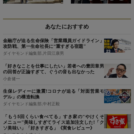
あなたにおすすめ
金融庁が迫る生命保険「営業職員ガイドライン」
攻防戦、第一生命社長に“重すぎる宿題”
ダイヤモンド編集部,片田江康男
「好きなことを仕事にしたい」若者への豊田章男
の回答が正論すぎて、ぐうの音も出なかった
小倉健一
生保レディーに激震!コロナが迫る「対面営業モ
デル」の構造転換
ダイヤモンド編集部,中村正毅
「もう5回くらい食べてる」すき家の“やけくそ
メニュー”美味しすぎてライス追加注文した!「ク
ソ美味い」「好きすぎる」《実食レビュー》