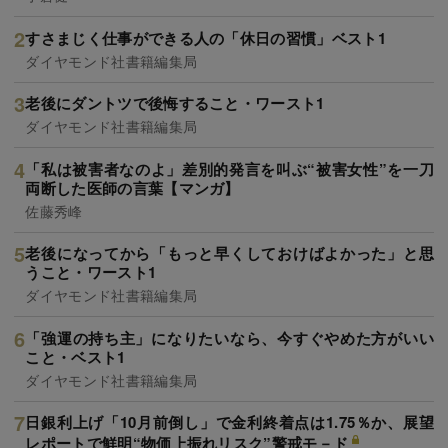
すさまじく仕事ができる人の「休日の習慣」ベスト1
ダイヤモンド社書籍編集局
老後にダントツで後悔すること・ワースト1
ダイヤモンド社書籍編集局
「私は被害者なのよ」差別的発言を叫ぶ“被害女性”を一刀
両断した医師の言葉【マンガ】
佐藤秀峰
老後になってから「もっと早くしておけばよかった」と思
うこと・ワースト1
ダイヤモンド社書籍編集局
「強運の持ち主」になりたいなら、今すぐやめた方がいい
こと・ベスト1
ダイヤモンド社書籍編集局
日銀利上げ「10月前倒し」で金利終着点は1.75％か、展望
レポートで鮮明“物価上振れリスク”警戒モ－ド