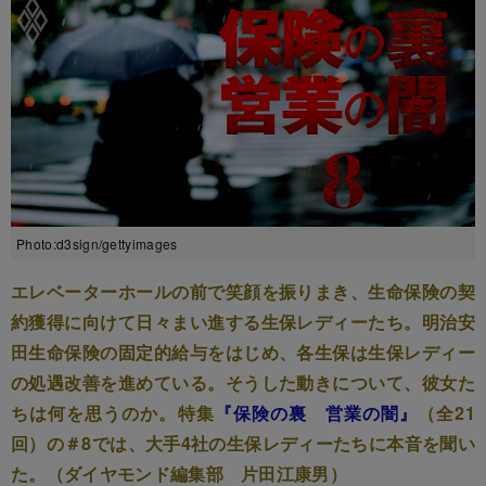
Photo:d3sign/gettyimages
エレベーターホールの前で笑顔を振りまき、生命保険の契
約獲得に向けて日々まい進する生保レディーたち。明治安
田生命保険の固定的給与をはじめ、各生保は生保レディー
の処遇改善を進めている。そうした動きについて、彼女た
ちは何を思うのか。特集
『保険の裏 営業の闇』
（全21
回）の＃8では、大手4社の生保レディーたちに本音を聞い
た。（ダイヤモンド編集部 片田江康男）