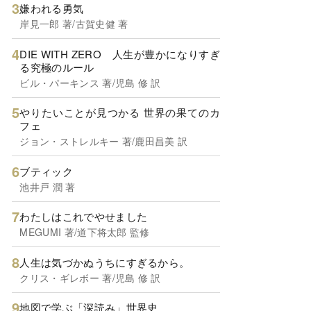
嫌われる勇気
岸見一郎 著/古賀史健 著
DIE WITH ZERO 人生が豊かになりすぎ
る究極のルール
ビル・パーキンス 著/児島 修 訳
やりたいことが見つかる 世界の果てのカ
フェ
ジョン・ストレルキー 著/鹿田昌美 訳
ブティック
池井戸 潤 著
わたしはこれでやせました
MEGUMI 著/道下将太郎 監修
人生は気づかぬうちにすぎるから。
クリス・ギレボー 著/児島 修 訳
地図で学ぶ「深読み」世界史