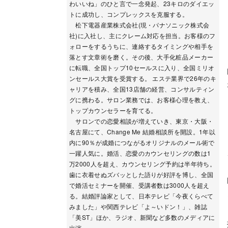
わいいね」のひと言で一念発起、23キロのダイエッ
トに成功し、コンプレックスを克服する。
松下電器産業株式会社(現・パナソニック株式会
社)に入社し、主にクレーム対応を担当。お客様のフ
ォローをするうちに、連絡するタイミングや相手を
落とす文章術を磨く。その後、大手化粧品メーカー
に転職、全国トップ10セールスに入り、全国ミリオ
ンセールス大賞を受賞する。 エステ業界で26年のキ
ャリアを積み、全国13店舗の経営、コンサルティン
グに携わる。サロン業務では、お客様心理を教え、
トップカウンセラーを育てる。
サロンでの恋愛相談が増えていき、東京・大阪・
名古屋にて、Change Me 結婚相談所を開設。1年以
内に90％が成婚につながるオリジナルのメール術で
一躍人気に。婚活、恋愛のカウンセリングの数は1
万2000人を超え、カウンセリング予約は半年待ち。
歯に衣着せぬズバッとした語りが好評を博し、全国
で婚活セミナーを開催、受講者数は3000人を超え
る。結婚評論家として、日本テレビ「今夜くらべて
みました」や関西テレビ「よ～いドン！」、雑誌
「美ST」ほか、ラジオ、新聞など多数のメディアに
出演。