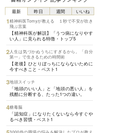
最新
昨日
週間
いいね
精神科医Tomyが教える １秒で不安が吹き
飛ぶ言葉
【精神科医が解説】「うつ病になりやす
い人」に見られる特徴・トップ5
人生は気づかぬうちにすぎるから。「自分
第一」で生きるための時間術
【老後】ひとりぼっちにならないために
今すべきこと・ベスト1
地頭スイッチ
「地頭のいい人」と「地頭の悪い人」を
残酷に分断する、たった1つの違い。
糖毒脳
「認知症」になりたくないなら今すぐや
るべき習慣・ベスト1
3000件の職場の悩みを解決したプロが教え