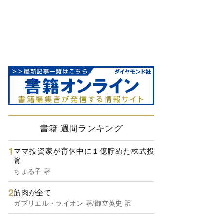
書籍 週間ランキング
ママ投資家が育休中に１億貯めた株式投
資
ちょる子 著
筋肉が全て
ガブリエル・ライオン 著/御立英史 訳