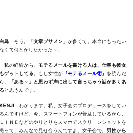
白鳥
そう。
「文章ブサメン」
が多くて。本当にもったい
なくて何とかしたかった～。
私の経験から、
モテるメールを書ける人は、仕事も彼女
もゲットしてる
。もし女性が
『モテるメール術』
を読んだ
ら、
「ある～」と思わず声に出して言っちゃう話が多くあ
る
と思うんです。
KENJI
わかります。私、女子会のプロデュースをしてい
るんですけど、今、スマートフォンが普及しているから、
ＬＩＮＥなどのやりとりをスマホでスクリーンショットを
撮って、みんなで見せ合うんですよ、女子会で。
男性から