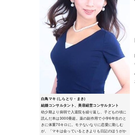
白鳥マキ (しらとり・まき)
結婚コンサルタント、美容経営コンサルタント
幼少期より病弱で入退院を繰り返し、子どもの頃に
読んだ本は3000冊超。薬の副作用で小学6年生のと
きに体重70キロに。モテないなりに恋愛に勤しむ
が、「マキは会っているときよりも日記のほうがか