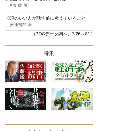
伊藤 敏 著
頭のいい人が話す前に考えていること
安達裕哉 著
(POSデータ調べ、7/26～8/1)
特集