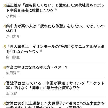
孫正義が「顔も見たくない」と激怒した20代社員をロボッ
ト事業責任者に抜擢したワケ
小倉健一
集中力が高い人は「疲れたら休憩」をしない。では、いつ
休む？
戸田大介
「再入館禁止」イオンモールの“完璧”なマニュアルが人命
を守れなかったワケ
窪田順生
本当に幸せになれる考え方・ベスト1
柴田賢三
習近平は焦っている…中国が弾道ミサイルを「ロケット
軍」ではなく「海軍」に撃たせた切実なワケ
王 彦麟
対談に30分以上遅刻した大原麗子が“激おこ”の五木寛之を
一瞬で虜にした「魔性のひとこと」〈再配信〉