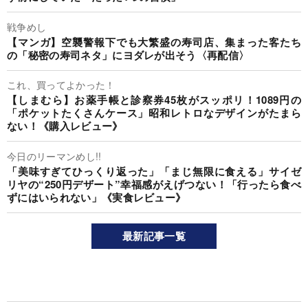
戦争めし
【マンガ】空襲警報下でも大繁盛の寿司店、集まった客たち
の「秘密の寿司ネタ」にヨダレが出そう〈再配信〉
これ、買ってよかった！
【しまむら】お薬手帳と診察券45枚がスッポリ！1089円の
「ポケットたくさんケース」昭和レトロなデザインがたまら
ない！《購入レビュー》
今日のリーマンめし!!
「美味すぎてひっくり返った」「まじ無限に食える」サイゼ
リヤの“250円デザート”幸福感がえげつない！「行ったら食べ
ずにはいられない」《実食レビュー》
最新記事一覧