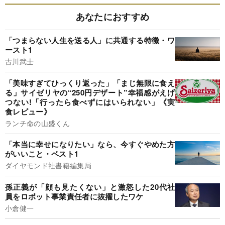
あなたにおすすめ
「つまらない人生を送る人」に共通する特徴・ワ
ースト1
古川武士
「美味すぎてひっくり返った」「まじ無限に食え
る」サイゼリヤの“250円デザート”幸福感がえげ
つない!「行ったら食べずにはいられない」《実
食レビュー》
ランチ命の山盛くん
「本当に幸せになりたい」なら、今すぐやめた方
がいいこと・ベスト1
ダイヤモンド社書籍編集局
孫正義が「顔も見たくない」と激怒した20代社
員をロボット事業責任者に抜擢したワケ
小倉健一