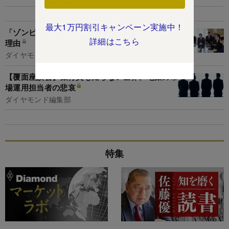
最大1万円割引キャンペーン実施中！
「ゾンビ銀行」退治に国と金融庁が本気になった
詳細はこちら
理由
ダイヤモンド編集部,鈴木崇久
【覆面座談会】銀行員も知らない世界、地銀の市
場運用担当者の悲哀
ダイヤモンド編集部
特集