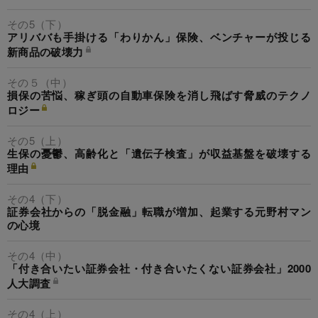
その5（下）
アリババも手掛ける「わりかん」保険、ベンチャーが投じる
新商品の破壊力
その５（中）
損保の苦悩、稼ぎ頭の自動車保険を消し飛ばす脅威のテクノ
ロジー
その5（上）
生保の憂鬱、高齢化と「遺伝子検査」が収益基盤を破壊する
理由
その4（下）
証券会社からの「脱金融」転職が増加、起業する元野村マン
の心境
その4（中）
「付き合いたい証券会社・付き合いたくない証券会社」2000
人大調査
その4（上）