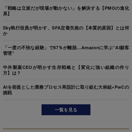
「戦略は立派だが現場が動かない」を解決する【PMOの進化
系】
Sky執行役員が明かす、SFA定着失敗の【本質的原因】とは何
か
「一度の不快な経験」で87％が離脱…Amazonに学ぶ“AI顧客
管理”
中外製薬CEOが明かす生存戦略と【変化に強い組織の作り
方】は？
AIを前提とした業務プロセス再設計に取り組む大林組×PwCの
挑戦
一覧を見る