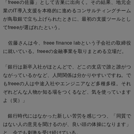
「freeeの佐藤」として古巣に出向く。その結果、地元企
業のIT導入支援を本格的に進めるコンサルティングチーム
が鳥取銀で立ち上げられたときに、最初の支援ツールとし
てfreeeが選ばれたという。
佐藤さんは今、freee finance labという子会社の取締役
に就いている。freeeの金融事業を取りまとめる立場だ。
「銀行は新卒入社がほとんどで、どこの支店で誰と誰がつ
ながっているかなど、人間関係は分かりやすいですね。で
もfreeeの人は中途入社やエンジニアなど多種多様。それ
ぞれどんな人物か知る場をつくるなど、気を使っています
よ（笑）」
銀行時代にはなかった新しい苦労を感じつつ、「同質で
はない人の意見を聞けるのが、良い頭の体操になります」
と、今でも刺激を受け続けている。