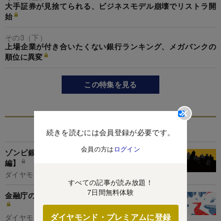
大手証券が見捨てられる、ビジネスモデル崩壊でリストラ開
始
その3（下）
上場企業が付き合いたくない銀行ランキング、メガバンクの
順位に異変
この特集を見る
関連記事
続きを読むには会員登録が必要です。
会員の方は
ログイン
ゾンビ銀行 全国111行危険度ランキング【予告
編】
ダイヤモンド編集部
すべての記事が読み放題！
7日間無料体験
金融庁の標的は？全国111銀行危険度ランキング
ダイヤモンド・プレミアムに登録
ダイヤモンド編集部