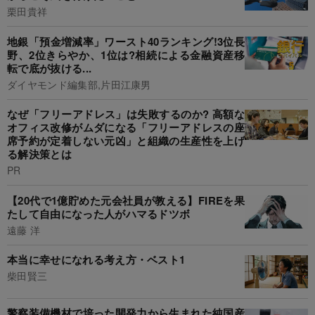
栗田貴祥
地銀「預金増減率」ワースト40ランキング!3位長
野、2位きらやか、1位は?相続による金融資産移
転で底が抜ける...
ダイヤモンド編集部,片田江康男
なぜ「フリーアドレス」は失敗するのか? 高額な
オフィス改修がムダになる「フリーアドレスの座
席予約が定着しない元凶」と組織の生産性を上げ
る解決策とは
PR
【20代で1億貯めた元会社員が教える】FIREを果
たして自由になった人がハマるドツボ
遠藤 洋
本当に幸せになれる考え方・ベスト1
柴田賢三
警察装備機材で培った開発力から生まれた純国産