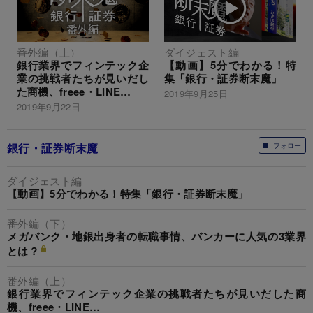
番外編（上）
ダイジェスト編
銀行業界でフィンテック企
【動画】5分でわかる！特
業の挑戦者たちが見いだし
集「銀行・証券断末魔」
た商機、freee・LINE…
2019年9月25日
2019年9月22日
銀行・証券断末魔
フォロー
ダイジェスト編
【動画】5分でわかる！特集「銀行・証券断末魔」
番外編（下）
メガバンク・地銀出身者の転職事情、バンカーに人気の3業界
とは？
番外編（上）
銀行業界でフィンテック企業の挑戦者たちが見いだした商
機、freee・LINE…