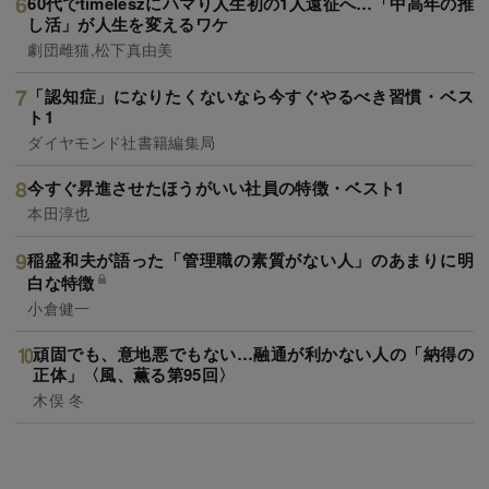
60代でtimeleszにハマり人生初の1人遠征へ…「中高年の推
し活」が人生を変えるワケ
劇団雌猫,松下真由美
「認知症」になりたくないなら今すぐやるべき習慣・ベス
ト1
ダイヤモンド社書籍編集局
今すぐ昇進させたほうがいい社員の特徴・ベスト1
本田淳也
稲盛和夫が語った「管理職の素質がない人」のあまりに明
白な特徴
小倉健一
頑固でも、意地悪でもない…融通が利かない人の「納得の
正体」〈風、薫る第95回〉
木俣 冬