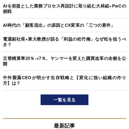
AIを前提とした業務プロセス再設計に取り組む大林組×PwCの
挑戦
AI時代の「顧客流出」の原因とCX変革の「三つの要件」
電通副社長×東大教授が語る「利益の松竹梅」なぜ松を狙うべ
き？
立替精算率25％→7％、ヤンマーを変えた購買改革の全貌を公
開
中外製薬CEOが明かす生存戦略と【変化に強い組織の作り
方】は？
一覧を見る
最新記事