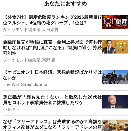
あなたにおすすめ
【外食7社】倒産危険度ランキング2026最新版!7
位マルシェ、4位梅の花グループ、1位は?
ダイヤモンド編集部,大日結貴
金融庁長官が地銀に直言「金利上昇局面で何も行
動しなければ“負け組”になる」!首脳に問う“持続
可能性”
ダイヤモンド編集部,高野 豪
【オピニオン】日本経済、悲観的状況ばかりでは
ないが
The Wall Street Journal
孫正義が「顔も見たくない」と激怒した20代社
員をロボット事業責任者に抜擢したワケ
小倉健一
なぜ「フリーアドレス」は失敗するのか? 高額な
オフィス改修がムダになる「フリーアドレスの座