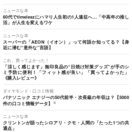
ニュースな本
60代でtimeleszにハマり人生初の1人遠征へ…「中高年の推し
活」が人生を変えるワケ
ニュースな本
スーパーの「AEON（イオン）」って何語か知ってる？【身
近に潜む“意外な”言語】
これ、買ってよかった！
「涼しく感じます」無印良品の“日焼け対策グッズ”が手のシ
ミ予防に便利！「フィット感が良い」「買ってよかった」
《購入レビュー》
ダイヤモンド・口コミ情報
パナソニック エナジーの50代前半・次長級の年収は？【5000
件の口コミ情報データ】
ニュースな本
クリントンが語ったシロアリ・クモ・人間の「たった1つの共
通点」