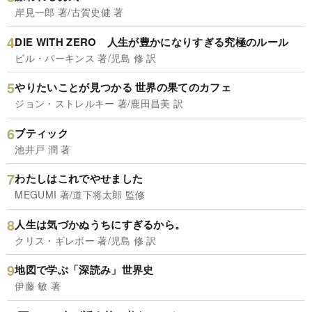
岸見一郎 著/古賀史健 著
DIE WITH ZERO 人生が豊かになりすぎる究極のルール
ビル・パーキンス 著/児島 修 訳
やりたいことが見つかる 世界の果てのカフェ
ジョン・ストレルキー 著/鹿田昌美 訳
ブティック
池井戸 潤 著
わたしはこれでやせました
MEGUMI 著/道下将太郎 監修
人生は気づかぬうちにすぎるから。
クリス・ギレボー 著/児島 修 訳
地図で学ぶ「深読み」世界史
伊藤 敏 著