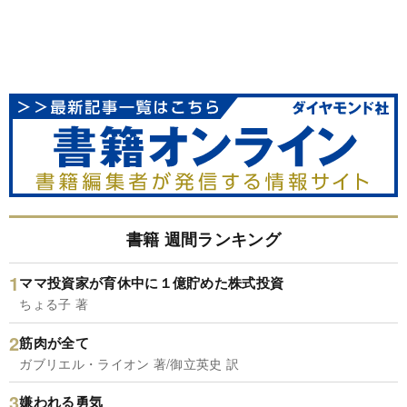
書籍 週間ランキング
ママ投資家が育休中に１億貯めた株式投資
ちょる子 著
筋肉が全て
ガブリエル・ライオン 著/御立英史 訳
嫌われる勇気