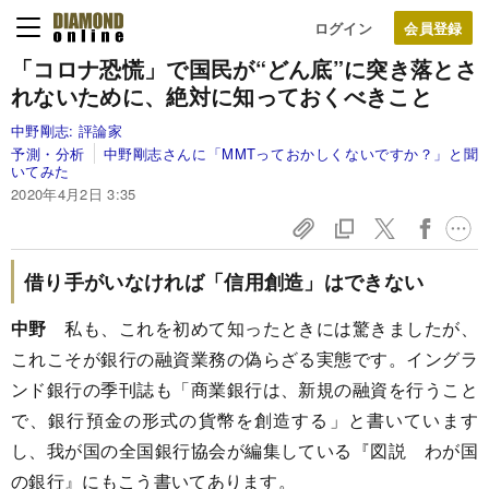
ログイン
「コロナ恐慌」で国民が
“どん底”に突き落とさ
れないために、
絶対に知っておくべきこと
中野剛志:
評論家
予測・分析
中野剛志さんに「MMTっておかしくないですか？」と聞
いてみた
2020年4月2日 3:35
借り手がいなければ「信用創造」はできない
中野
私も、これを初めて知ったときには驚きましたが、
これこそが銀行の融資業務の偽らざる実態です。イングラ
ンド銀行の季刊誌も「商業銀行は、新規の融資を行うこと
で、銀行預金の形式の貨幣を創造する」と書いています
し、我が国の全国銀行協会が編集している『図説 わが国
の銀行』にもこう書いてあります。