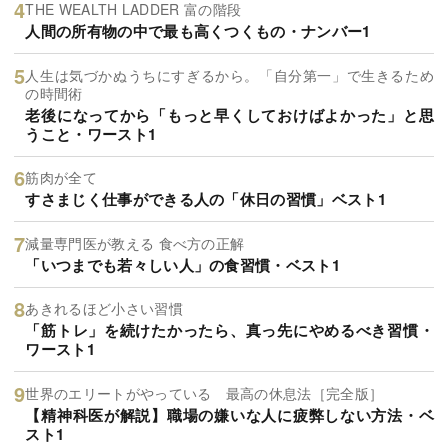
THE WEALTH LADDER 富の階段
人間の所有物の中で最も高くつくもの・ナンバー1
人生は気づかぬうちにすぎるから。「自分第一」で生きるため
の時間術
老後になってから「もっと早くしておけばよかった」と思
うこと・ワースト1
筋肉が全て
すさまじく仕事ができる人の「休日の習慣」ベスト1
減量専門医が教える 食べ方の正解
「いつまでも若々しい人」の食習慣・ベスト1
あきれるほど小さい習慣
「筋トレ」を続けたかったら、真っ先にやめるべき習慣・
ワースト1
世界のエリートがやっている 最高の休息法［完全版］
【精神科医が解説】職場の嫌いな人に疲弊しない方法・ベ
スト1