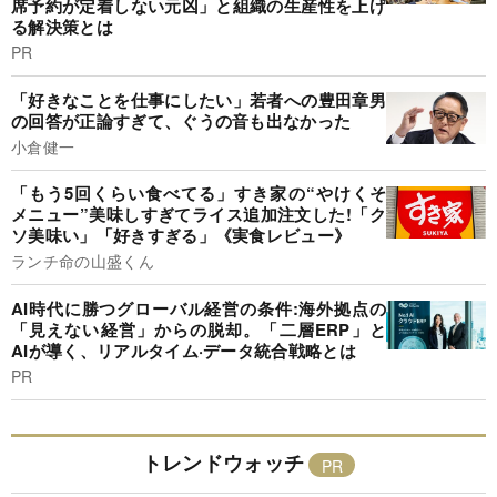
席予約が定着しない元凶」と組織の生産性を上げ
る解決策とは
PR
「好きなことを仕事にしたい」若者への豊田章男
の回答が正論すぎて、ぐうの音も出なかった
小倉健一
「もう5回くらい食べてる」すき家の“やけくそ
メニュー”美味しすぎてライス追加注文した!「ク
ソ美味い」「好きすぎる」《実食レビュー》
ランチ命の山盛くん
AI時代に勝つグローバル経営の条件:海外拠点の
「見えない経営」からの脱却。「二層ERP」と
AIが導く、リアルタイム·データ統合戦略とは
PR
トレンドウォッチ