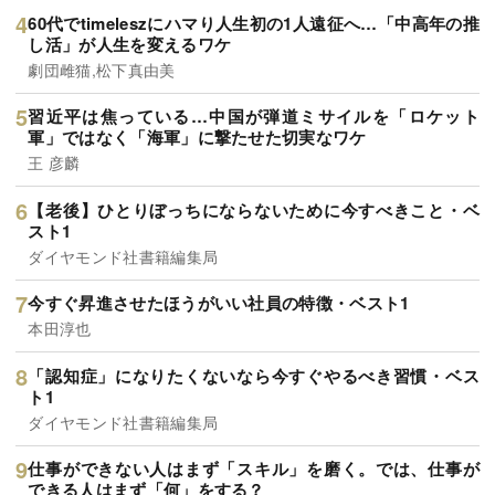
60代でtimeleszにハマり人生初の1人遠征へ…「中高年の推
し活」が人生を変えるワケ
劇団雌猫,松下真由美
習近平は焦っている…中国が弾道ミサイルを「ロケット
軍」ではなく「海軍」に撃たせた切実なワケ
王 彦麟
【老後】ひとりぼっちにならないために今すべきこと・ベ
スト1
ダイヤモンド社書籍編集局
今すぐ昇進させたほうがいい社員の特徴・ベスト1
本田淳也
「認知症」になりたくないなら今すぐやるべき習慣・ベス
ト1
ダイヤモンド社書籍編集局
仕事ができない人はまず「スキル」を磨く。では、仕事が
できる人はまず「何」をする？