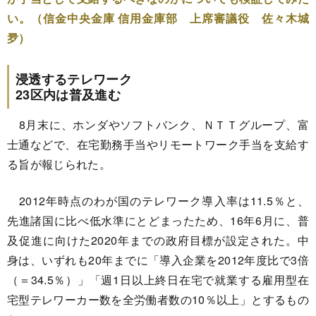
い。（信金中央金庫 信用金庫部 上席審議役 佐々木城
夛）
浸透するテレワーク
23区内は普及進む
8月末に、ホンダやソフトバンク、ＮＴＴグループ、富
士通などで、在宅勤務手当やリモートワーク手当を支給す
る旨が報じられた。
2012年時点のわが国のテレワーク導入率は11.5％と、
先進諸国に比べ低水準にとどまったため、16年6月に、普
及促進に向けた2020年までの政府目標が設定された。中
身は、いずれも20年までに「導入企業を2012年度比で3倍
（＝34.5％）」「週1日以上終日在宅で就業する雇用型在
宅型テレワーカー数を全労働者数の10％以上」とするもの