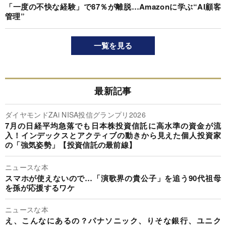
「一度の不快な経験」で87％が離脱…Amazonに学ぶ“AI顧客
管理”
一覧を見る
最新記事
ダイヤモンドZAi NISA投信グランプリ2026
7月の日経平均急落でも日本株投資信託に高水準の資金が流
入！インデックスとアクティブの動きから見えた個人投資家
の「強気姿勢」【投資信託の最前線】
ニュースな本
スマホが使えないので…「演歌界の貴公子」を追う90代祖母
を孫が応援するワケ
ニュースな本
え、こんなにあるの？パナソニック、りそな銀行、ユニク