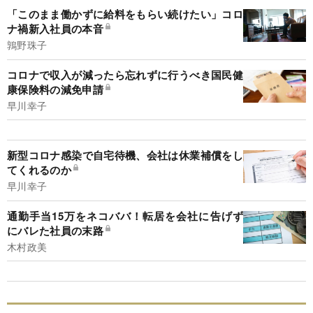
「このまま働かずに給料をもらい続けたい」コロ
ナ禍新入社員の本音
鶉野珠子
コロナで収入が減ったら忘れずに行うべき国民健
康保険料の減免申請
早川幸子
新型コロナ感染で自宅待機、会社は休業補償をし
てくれるのか
早川幸子
通勤手当15万をネコババ！転居を会社に告げず
にバレた社員の末路
木村政美