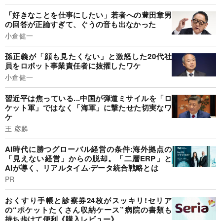
「好きなことを仕事にしたい」若者への豊田章男
の回答が正論すぎて、ぐうの音も出なかった
小倉健一
孫正義が「顔も見たくない」と激怒した20代社
員をロボット事業責任者に抜擢したワケ
小倉健一
習近平は焦っている...中国が弾道ミサイルを「ロ
ケット軍」ではなく「海軍」に撃たせた切実なワ
ケ
王 彦麟
AI時代に勝つグローバル経営の条件:海外拠点の
「見えない経営」からの脱却。「二層ERP」と
AIが導く、リアルタイム·データ統合戦略とは
PR
おくすり手帳と診察券24枚がスッキリ!セリア
の“ポケットたくさん収納ケース”病院の書類も
持ち歩けて便利《購入レビュー》