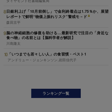
ダイヤモンド社書籍編集局
日銀利上げ「10月前倒し」で金利終着点は1.75％か、展望
レポートで鮮明“物価上振れリスク”警戒モ－ド
森田京平
脳の神経細胞の修復を助ける…最新研究で注目の「身近な
食べ物」の名前とは【脳科学者が解説】
川島隆太
「いつまでも若々しい人」の食習慣・ベスト1
アンドリュー・ジェンキンソン,岩田佳代子
ランキング一覧