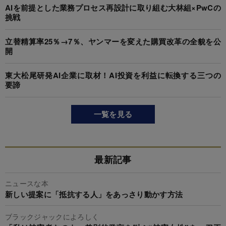
AIを前提とした業務プロセス再設計に取り組む大林組×PwCの
挑戦
立替精算率25％→7％、ヤンマーを変えた購買改革の全貌を公
開
東大松尾研発AI企業に取材！AI投資を利益に転換する三つの
要諦
一覧を見る
最新記事
ニュースな本
新しい提案に「抵抗する人」をあっさり動かす方法
ブラックジャックによろしく