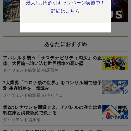
最大1万円割引キャンペーン実施中！
詳細はこちら
あなたにおすすめ
アパレルを襲う「サステナビリティ淘汰」の正
体、大再編へ追い込む世界標準の高い壁
ダイヤモンド編集部,相馬留美
7大業界「コロナ後の世界」をコンサル脳で総予
測!生存戦略を一気読み
ダイヤモンド編集部,杉本りうこ
第2のレナウンを回避せよ、アパレルの存亡は過
剰在庫と消費急変で決まる
ダイヤモンド編集部