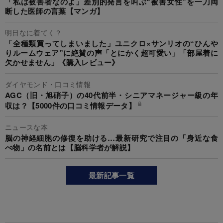
「私は被害者なのよ」差別的発言を叫ぶ“被害女性”を一刀両
断した医師の言葉【マンガ】
明日なに着てく？
「全種類買ってしまいました」ユニクロ×サンリオの“ひんや
りルームウェア”に絶賛の声「とにかく超可愛い」「部屋着に
欠かせません」《購入レビュー》
ダイヤモンド・口コミ情報
AGC（旧・旭硝子）の40代前半・シニアマネージャー級の年
収は？【5000件の口コミ情報データ】
ニュースな本
脳の神経細胞の修復を助ける…最新研究で注目の「身近な食
べ物」の名前とは【脳科学者が解説】
最新記事一覧