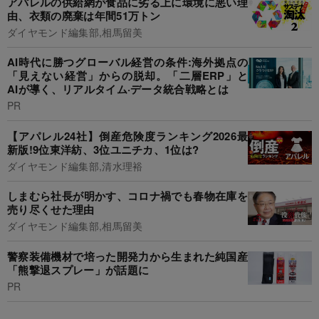
アパレルの供給網が食品に劣る上に環境に悪い理
由、衣類の廃棄は年間51万トン
ダイヤモンド編集部,相馬留美
AI時代に勝つグローバル経営の条件:海外拠点の
「見えない経営」からの脱却。「二層ERP」と
AIが導く、リアルタイム·データ統合戦略とは
PR
【アパレル24社】倒産危険度ランキング2026最
新版!9位東洋紡、3位ユニチカ、1位は?
ダイヤモンド編集部,清水理裕
しまむら社長が明かす、コロナ禍でも春物在庫を
売り尽くせた理由
ダイヤモンド編集部,相馬留美
警察装備機材で培った開発力から生まれた純国産
「熊撃退スプレー」が話題に
PR