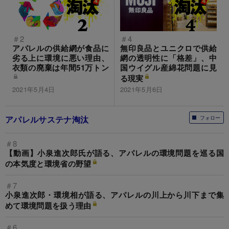
＃2
＃4
アパレルの供給網が食品に
無印良品とユニクロで供給
劣る上に環境に悪い理由、
網の透明性に「格差」、中
衣類の廃棄は年間51万トン
国ウイグル産綿花問題に見
る現実
2021年5月4日
2021年5月6日
アパレルサステナ淘汰
フォロー
＃8
【動画】小泉進次郎氏が語る、アパレルの環境問題を巡る国
の本気度と環境省の野望
＃7
小泉進次郎・環境相が語る、アパレルの川上から川下まで集
めて環境問題を扱う理由
＃6