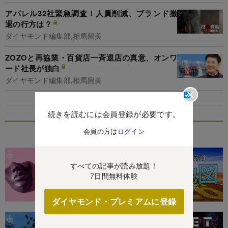
アパレル32社緊急調査！人員削減、ブランド撤
退の行方は？
ダイヤモンド編集部,相馬留美
ZOZOと再協業・百貨店一斉退店の真意、オンワ
ード社長が独白
ダイヤモンド編集部,相馬留美
続きを読むには会員登録が必要です。
会員の方は
ログイン
特集
すべての記事が読み放題！
7日間無料体験
ダイヤモンド・プレミアムに登録