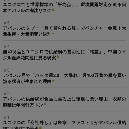
ユニクロでも世界標準の「平均点」、環境問題対応が迫る日
本アパレルの淘汰リスク
＃5
アパレルのタブー「長く着られる服」でベンチャー参戦！大
量生産・大量消費と決別
＃4
無印良品とユニクロで供給網の透明性に「格差」、中国ウイ
グル産綿花問題に見る現実
＃3
アパレル界で「バッタ屋2.0」大暴れ！月100万着の服を買い
漁る猛者が生まれた理由
＃2
アパレルの供給網が食品に劣る上に環境に悪い理由、衣類の
廃棄は年間51万トン
＃1
ユニクロの「商社外し」は序章、ファストリがアパレル供給
網“大淘汰”の号砲