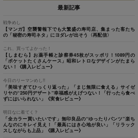
最新記事
戦争めし
【マンガ】空襲警報下でも大繁盛の寿司店、集まった客たち
の「秘密の寿司ネタ」にヨダレが出そう〈再配信〉
これ、買ってよかった！
【しまむら】お薬手帳と診察券45枚がスッポリ！1089円の
「ポケットたくさんケース」昭和レトロなデザインがたまら
ない！《購入レビュー》
今日のリーマンめし!!
「美味すぎてひっくり返った」「まじ無限に食える」サイゼ
リヤの“250円デザート”幸福感がえげつない！「行ったら食べ
ずにはいられない」《実食レビュー》
明日なに着てく？
「全カラー買いたいです」無印良品の“ゆったりパンツ”楽ち
んなのにキレイ見え！「最高にはき心地が良い」「リラック
スしながらも上品」《購入レビュー》