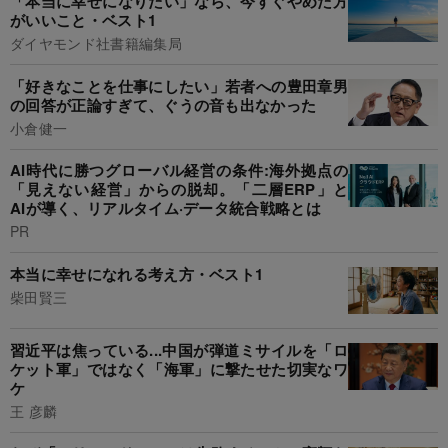
「本当に幸せになりたい」なら、今すぐやめた方
がいいこと・ベスト1
ダイヤモンド社書籍編集局
「好きなことを仕事にしたい」若者への豊田章男
の回答が正論すぎて、ぐうの音も出なかった
小倉健一
AI時代に勝つグローバル経営の条件:海外拠点の
「見えない経営」からの脱却。「二層ERP」と
AIが導く、リアルタイム·データ統合戦略とは
PR
本当に幸せになれる考え方・ベスト1
柴田賢三
習近平は焦っている...中国が弾道ミサイルを「ロ
ケット軍」ではなく「海軍」に撃たせた切実なワ
ケ
王 彦麟