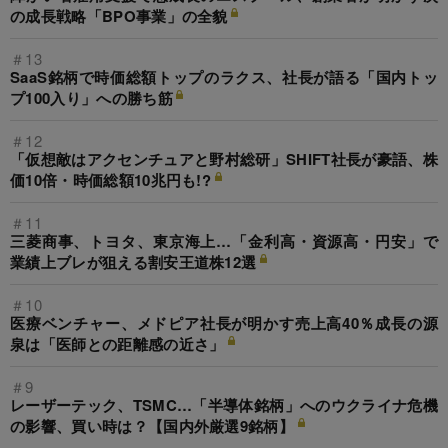
の成長戦略「BPO事業」の全貌
＃13
SaaS銘柄で時価総額トップのラクス、社長が語る「国内トッ
プ100入り」への勝ち筋
＃12
「仮想敵はアクセンチュアと野村総研」SHIFT社長が豪語、株
価10倍・時価総額10兆円も!?
＃11
三菱商事、トヨタ、東京海上…「金利高・資源高・円安」で
業績上ブレが狙える割安王道株12選
＃10
医療ベンチャー、メドピア社長が明かす売上高40％成長の源
泉は「医師との距離感の近さ」
＃9
レーザーテック、TSMC…「半導体銘柄」へのウクライナ危機
の影響、買い時は？【国内外厳選9銘柄】