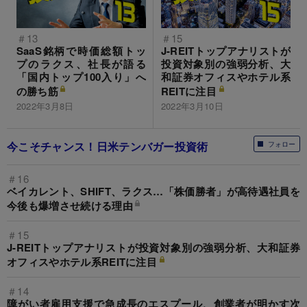
＃13
＃15
SaaS銘柄で時価総額トッ
J-REITトップアナリストが
プのラクス、社長が語る
投資対象別の強弱分析、大
「国内トップ100入り」へ
和証券オフィスやホテル系
の勝ち筋
REITに注目
2022年3月8日
2022年3月10日
今こそチャンス！日米テンバガー投資術
フォロー
＃16
ベイカレント、SHIFT、ラクス…「株価勝者」が高待遇社員を
今後も爆増させ続ける理由
＃15
J-REITトップアナリストが投資対象別の強弱分析、大和証券
オフィスやホテル系REITに注目
＃14
障がい者雇用支援で急成長のエスプール、創業者が明かす次