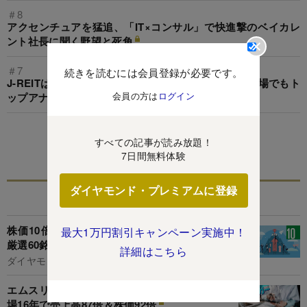
＃8
アクセンチュアを猛追、「IT×コンサル」で快進撃のベイカレ
ント社長に聞く野望と死角
＃7
続きを読むには会員登録が必要です。
J-REITは「4月以降2100ポイントを目指す」、急落相場でもト
会員の方は
ログイン
ップアナリストが強気な3つの理由
この特集を見る
すべての記事が読み放題！
7日間無料体験
ダイヤモンド・プレミアムに登録
関連記事
株価10倍「テンバガー」を狙える超成長期待の
最大1万円割引キャンペーン実施中！
厳選60銘柄！ビザスク、チェンジ…
詳細はこちら
ダイヤモンド編集部,篭島裕亮
エムスリー「医師の9割わしづかみ」の理由、上
場16年で売上高87倍＆株価92倍