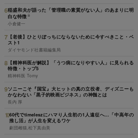
稲盛和夫が語った「管理職の素質がない人」のあまりに明
白な特徴
小倉健一
【老後】ひとりぼっちにならないために今すべきこと・ベ
スト1
ダイヤモンド社書籍編集局
【精神科医が解説】「うつ病になりやすい人」に見られる
特徴・トップ5
精神科医 Tomy
ソニーこそ『国宝』大ヒットの真の立役者、ディズニーも
かなわない「黒子的映画ビジネス」の神髄とは
長内 厚
60代でtimeleszにハマり人生初の1人遠征へ…「中高年の
推し活」が人生を変えるワケ
劇団雌猫,松下真由美