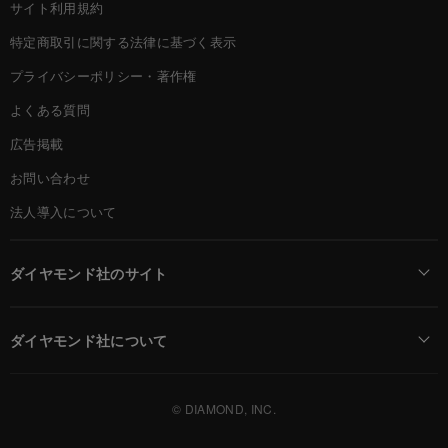
サイト利用規約
特定商取引に関する法律に基づく表示
プライバシーポリシー・著作権
よくある質問
広告掲載
お問い合わせ
法人導入について
ダイヤモンド社のサイト
Diamond Online(English)
ダイヤモンド社について
週刊ダイヤモンド
ダイヤモンド社TOP
DIAMONDハーバード・ビジネス・レビュー
© DIAMOND, INC.
会社概要
ダイヤモンドZAi（デジタル版）