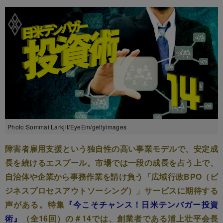
Photo:Sommai Larkjit/EyeEm/gettyimages
障害者雇用支援という独自性の高い事業モデルで、安定成
長を続けるエスプール。市場では一段の成長を占う上で、
自治体や企業から事務作業を請け負う「広域行政BPO（ビ
ジネスプロセスアウトソーシング）」サービスに期待する
声がある。特集
『今こそチャンス！日米テンバガー投資
術』
（全16回）の＃14では、創業者である浦上壮平会長