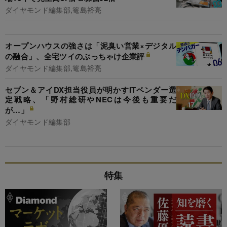
ダイヤモンド編集部,篭島裕亮
オープンハウスの強さは「泥臭い営業×デジタル
の融合」、全宅ツイのぶっちゃけ企業評
ダイヤモンド編集部,篭島裕亮
セブン＆アイDX担当役員が明かすITベンダー選
定戦略、「野村総研やNECは今後も重要だ
が…」
ダイヤモンド編集部
特集