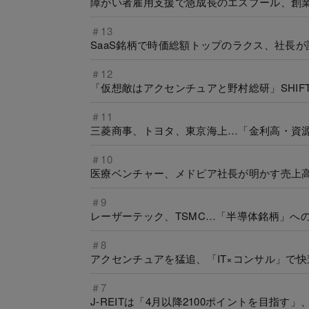
障がい者雇用支援で急成長のエスプール、創業
＃13
SaaS銘柄で時価総額トップのラクス、社長が
＃12
「仮想敵はアクセンチュアと野村総研」SHIFT
＃11
三菱商事、トヨタ、東京海上…「金利高・資源
＃10
医療ベンチャー、メドピア社長が明かす売上高
＃9
レーザーテック、TSMC…「半導体銘柄」へ
＃8
アクセンチュアを猛追、「IT×コンサル」で
＃7
J-REITは「4月以降2100ポイントを目指