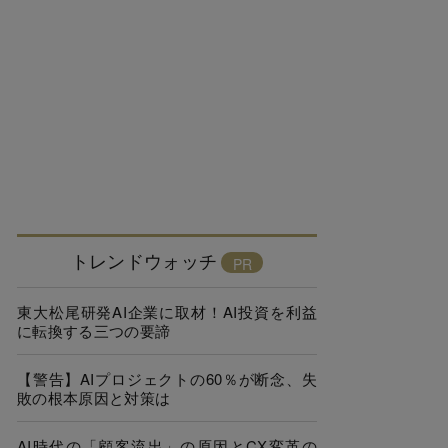
トレンドウォッチ
東大松尾研発AI企業に取材！AI投資を利益
に転換する三つの要諦
【警告】AIプロジェクトの60％が断念、失
敗の根本原因と対策は
AI時代の「顧客流出」の原因とCX変革の