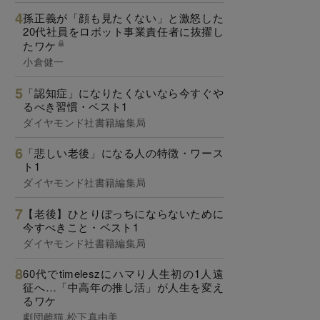
孫正義が「顔も見たくない」と激怒した
20代社員をロボット事業責任者に抜擢し
たワケ
小倉健一
「認知症」になりたくないなら今すぐや
るべき習慣・ベスト1
ダイヤモンド社書籍編集局
「悲しい老後」になる人の特徴・ワース
ト1
ダイヤモンド社書籍編集局
【老後】ひとりぼっちにならないために
今すべきこと・ベスト1
ダイヤモンド社書籍編集局
60代でtimeleszにハマり人生初の1人遠
征へ…「中高年の推し活」が人生を変え
るワケ
劇団雌猫,松下真由美