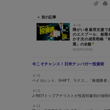
＜ 前の記事
＃14
障がい者雇用支援で
のエスプール、創業
かす次の成長戦略「B
業」の全貌
2022年3月9日
今こそチャンス！日米テンバガー投資術
＃16
ベイカレント、SHIFT、ラクス…「株価勝
＃15
J-REITトップアナリストが投資対象別の強
＃14