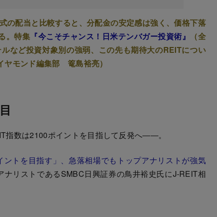
が株式の配当と比較すると、分配金の安定感は強く、価格下落
る。特集
『今こそチャンス！日米テンバガー投資術』
（全
テルなど投資対象別の強弱、この先も期待大のREITについ
イヤモンド編集部 篭島裕亮）
目
T指数は2100ポイントを目指して反発へ――。
00ポイントを目指す」、急落相場でもトップアナリストが強気
ンアナリストであるSMBC日興証券の鳥井裕史氏にJ-REIT相