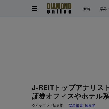
新着
業界
J-REITトップアナリ
証券オフィスやホテル系R
ダイヤモンド編集部
篭島裕亮:
編集者