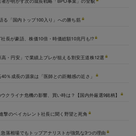
者が明かす次の成長戦略「BPO事業」の全貌
語る「国内トップ100入り」への勝ち筋
社長が豪語、株価10倍・時価総額10兆円も!?
高・円安」で業績上ブレが狙える割安王道株12選
40％成長の源泉は「医師との距離感の近さ」
のウクライナ危機の影響、買い時は？【国内外厳選9銘柄】
快進撃のベイカレント社長に聞く野望と死角
す」、急落相場でもトップアナリストが強気な3つの理由