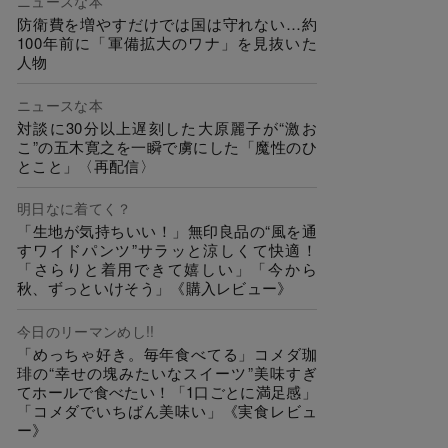
ニュースな本
防衛費を増やすだけでは国は守れない…約
100年前に「軍備拡大のワナ」を見抜いた
人物
ニュースな本
対談に30分以上遅刻した大原麗子が“激お
こ”の五木寛之を一瞬で虜にした「魔性のひ
とこと」〈再配信〉
明日なに着てく？
「生地が気持ちいい！」無印良品の“風を通
すワイドパンツ”サラッと涼しくて快適！
「さらりと着用できて嬉しい」「今から
秋、ずっといけそう」《購入レビュー》
今日のリーマンめし!!
「めっちゃ好き。毎年食べてる」コメダ珈
琲の“幸せの塊みたいなスイーツ”美味すぎ
てホールで食べたい！「1口ごとに満足感」
「コメダでいちばん美味い」《実食レビュ
ー》