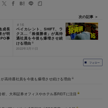
次の記事 ＞
＃16
急成長
ベイカレント、SHIFT、ラ
者が明
クス…「株価勝者」が高待
PO事
遇社員を今後も爆増させ続
ける理由
2022年3月11日
フォロー
者」が高待遇社員を今後も爆増させ続ける理由
弱分析、大和証券オフィスやホテル系REITに注目