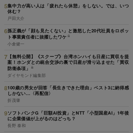
集中力が高い人は「疲れたら休憩」をしない。では、いつ
休む？
戸田大介
孫正義が「顔も見たくない」と激怒した20代社員をロボッ
ト事業責任者に抜擢したワケ
小倉健一
【無料公開】《スクープ》台湾ホンハイも日産に買収を提
案！ホンダとの統合交渉の裏で日産が滑り込ませた「買収
防衛条項」
ダイヤモンド編集部
100歳の男女が回答「長生きできた理由」ベスト3に納得感
しかない…〈再配信〉
折茂肇
ソフトバンクG「巨額AI投資」とNTT「小型国産AI」1年後
に企業価値が上がるのはどっち？
長野 泰和