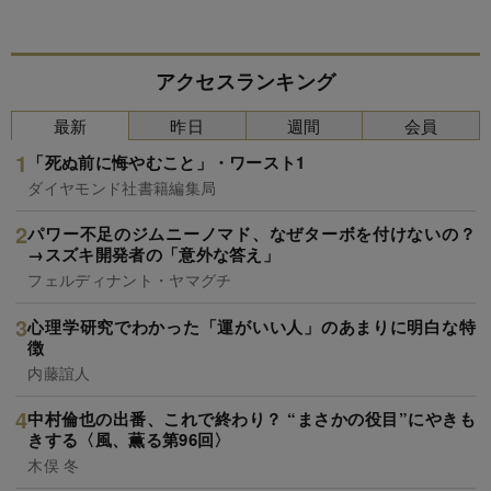
アクセスランキング
最新
昨日
週間
会員
「死ぬ前に悔やむこと」・ワースト1
ダイヤモンド社書籍編集局
パワー不足のジムニーノマド、なぜターボを付けないの？
→スズキ開発者の「意外な答え」
フェルディナント・ヤマグチ
心理学研究でわかった「運がいい人」のあまりに明白な特
徴
内藤誼人
中村倫也の出番、これで終わり？ “まさかの役目”にやきも
きする〈風、薫る第96回〉
木俣 冬