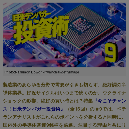
Photo:Narumon Bowonkitwanchai/gettyimage
製造業のあらゆる分野で需要が引きも切らず、絶好調の半
導体業界。好況サイクルはいつまで続くのか。ウクライナ
ショックの影響、絶好の買い時とは？特集
『今こそチャン
ス！日米テンバガー投資術』
（全16回）の＃9では、ベテ
ランアナリストがこれらのポイントを分析すると同時に、
国内外の半導体関連9銘柄を厳選。注目する理由と共にリ