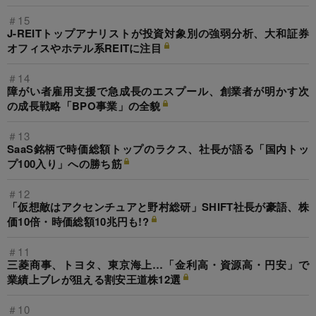
＃15
J-REITトップアナリストが投資対象別の強弱分析、大和証券
オフィスやホテル系REITに注目
＃14
障がい者雇用支援で急成長のエスプール、創業者が明かす次
の成長戦略「BPO事業」の全貌
＃13
SaaS銘柄で時価総額トップのラクス、社長が語る「国内トッ
プ100入り」への勝ち筋
＃12
「仮想敵はアクセンチュアと野村総研」SHIFT社長が豪語、株
価10倍・時価総額10兆円も!?
＃11
三菱商事、トヨタ、東京海上…「金利高・資源高・円安」で
業績上ブレが狙える割安王道株12選
＃10