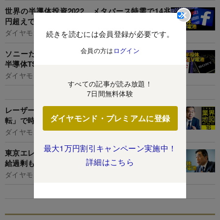
世界の半導体投資2022、メタバース特需で14兆
円超えでも「供給過剰」警報が鳴る理由
ダイヤモンド編集部,山本 輝
続きを読むには会員登録が必要です。
会員の方は
ログイン
ソニーだけが高笑い！血税4000億円で誘致した
半導体TSMC熊本工場の「大矛盾」
ダイヤモンド編集部,村井令ニ
すべての記事が読み放題！
7日間無料体験
レーザーテック社長が激白！「赤字転落から大逆
ダイヤモンド・プレミアムに登録
転」で時価総額2兆円に飛躍できた舞台裏
ダイヤモンド編集部,篭島裕亮
最大1万円割引キャンペーン実施中！
東京エレクトロン社長が強気発言！「半導体の供
詳細はこちら
給過剰も大不況も起こらない」
ダイヤモンド編集部,山本 輝