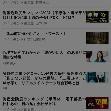
ダイヤモンド編集部,村井令二
倒産危険度ランキング2024【半導体・電子部品
12社】8位に富士通の子会社FDK、1位は?
ダイヤモンド編集部,山本 輝
「死ぬ前に悔やむこと」・ワースト1
ダイヤモンド社書籍編集局
心理学研究でわかった「運がいい人」のあまりに
明白な特徴
内藤誼人
AI時代に勝つグローバル経営の条件:海外拠点の
「見えない経営」からの脱却。「二層ERP」と
AIが導く、リアルタイム·データ統合戦略とは
PR
倒産危険度ランキング【半導体・電子部品11
社】あの「日の丸」会社が1位に
ダイヤモンド編集部