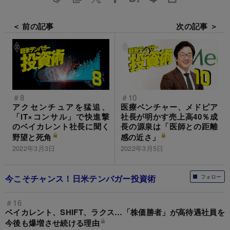
＜ 前の記事
次の記事 ＞
＃8
＃10
アクセンチュアを猛追、
医療ベンチャー、メドピア
「IT×コンサル」で快進撃
社長が明かす売上高40％成
のベイカレント社長に聞く
長の源泉は「医師との距離
野望と死角
感の近さ」
2022年3月3日
2022年3月5日
今こそチャンス！日米テンバガー投資術
フォロー
＃16
ベイカレント、SHIFT、ラクス…「株価勝者」が高待遇社員を
今後も爆増させ続ける理由