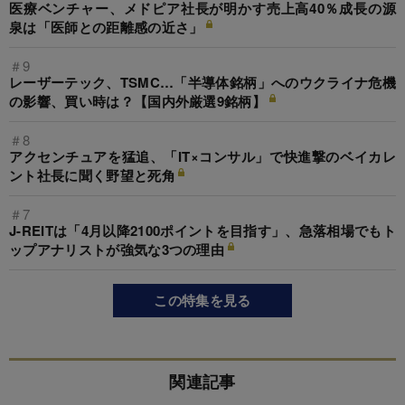
医療ベンチャー、メドピア社長が明かす売上高40％成長の源
泉は「医師との距離感の近さ」
＃9
レーザーテック、TSMC…「半導体銘柄」へのウクライナ危機
の影響、買い時は？【国内外厳選9銘柄】
＃8
アクセンチュアを猛追、「IT×コンサル」で快進撃のベイカレ
ント社長に聞く野望と死角
＃7
J-REITは「4月以降2100ポイントを目指す」、急落相場でもト
ップアナリストが強気な3つの理由
この特集を見る
関連記事