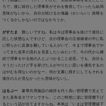
ろで、後に就任した理事長がそれを無視していったら結局
意味がないから、自分が続けるか傀儡（かいらい）政権を
つくるかしかないのではなかろうか。
がすたま
難しいですね。私は今は理事会を抜けて後任に
託した状態なんですけど、次の理事会の立候補者の中に私
に明らかに反旗を翻している人がいて、今まで理事会でや
ってきた改革の流れを見直したいみたいで。今の代から継
続で理事をやる他の人とぶつかること必至。でも、自分も
そうだったけど手を挙げた人がやりたい思いを優先するの
はやむを得ないのかなー。何か文書に残すにしてもそれを
後任の人が見なかったら意味がないし。
はるぶー
豪華共用施設の維持を代々高い管理費で支えて
きた某有名タワマンですら、このご時世に逆に管理費下げ
るという話が出てますからね。本来は「いまは管理費値下