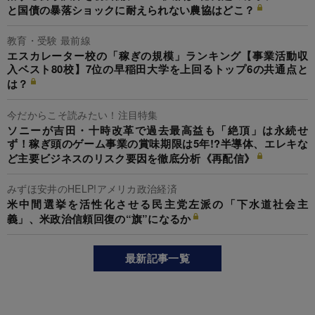
と国債の暴落ショックに耐えられない農協はどこ？
教育・受験 最前線
エスカレーター校の「稼ぎの規模」ランキング【事業活動収
入ベスト80校】7位の早稲田大学を上回るトップ6の共通点と
は？
今だからこそ読みたい！注目特集
ソニーが吉田・十時改革で過去最高益も「絶頂」は永続せ
ず！稼ぎ頭のゲーム事業の賞味期限は5年!?半導体、エレキな
ど主要ビジネスのリスク要因を徹底分析《再配信》
みずほ安井のHELP!アメリカ政治経済
米中間選挙を活性化させる民主党左派の「下水道社会主
義」、米政治信頼回復の“旗”になるか
最新記事一覧