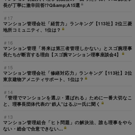
長が丁寧に激辛回答!?Q&amp;A15選
＃17
マンション管理会社「経営力」ランキング【113社】2位三菱
地所コミュニティ、1位は？
＃16
マンション管理「将来は第三者管理しかない」とスゴ腕理事
長たちが断言する理由【スゴ腕マンション理事座談会4】
＃15
マンション管理会社「修繕対応力」ランキング【113社】2位
東京建物アメニティサポート、1位は？
＃14
「管理でマンションを選ぶ・選ばれる」ために一番大切なこ
と、理事長団体代表の“鉄人”はるぶー氏に聞く
＃13
マンション管理組合「ヒト問題」の解決法、誰も理事をやら
ない・総会で合意できない…