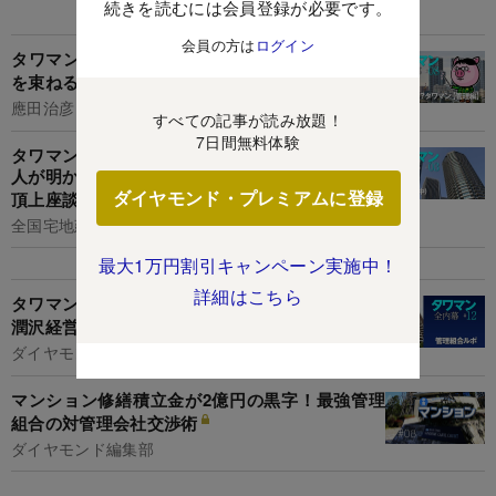
関連記事
続きを読むには会員登録が必要です。
会員の方は
ログイン
タワマン管理のウソとホント、組合理事長180人
を束ねる“管理のドン”はるぶーが明かす
應田治彦（はるぶー）
すべての記事が読み放題！
7日間無料体験
タワマン「駅遠や千葉物件」が人気急上昇、業界
人が明かす最新トレンド【タワマンインサイダー
ダイヤモンド・プレミアムに登録
頂上座談会（中）】
全国宅地建物取引ツイッタラー協会
最大1万円割引キャンペーン実施中！
詳細はこちら
タワマンを廃虚にしない！高コスパ修繕から資金
潤沢経営まで、スゴ腕管理組合に学ぶ
ダイヤモンド編集部,鈴木洋子
マンション修繕積立金が2億円の黒字！最強管理
組合の対管理会社交渉術
ダイヤモンド編集部