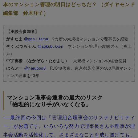
本のマンション管理の明日はどっちだ？ （ダイヤモンド
編集部 鈴木洋子）
【座談会参加者】
@gasu_tama
2カ所の大規模マンションで理事長を経験
がすたま
@sokubukken
マンション管理が趣味の人（炎上
ぞくぶつちゃん
系）
大規模マンションの組合役員
中宇宙楼 （なかぞら・たかよし）
@haruboo0
RJC48代表。東京都足立区の500戸超マンシ
はるぶー
ョンの理事を13年
マンション理事会運営の最大のリスク
「物理的になり手がいなくなる」
──最終回の今回は「管理組合理事会のサステナビリティ
ー」がお題です。いろいろな努力で理事長さんや理事が理
事会活動を活性化して、さまざまなことを成し遂げても、