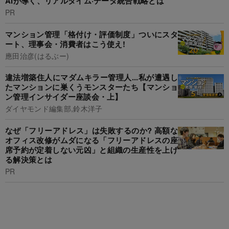
AIが導く、リアルタイム·データ統合戦略とは
PR
マンション管理「格付け・評価制度」ついにスタ
ート、理事会・消費者はこう使え!
應田治彦(はるぶー)
違法増築住人にマダムキラー管理人...私が遭遇し
たマンションに巣くうモンスターたち【マンショ
ン管理インサイダー座談会・上】
ダイヤモンド編集部,鈴木洋子
なぜ「フリーアドレス」は失敗するのか? 高額な
オフィス改修がムダになる「フリーアドレスの座
席予約が定着しない元凶」と組織の生産性を上げ
る解決策とは
PR