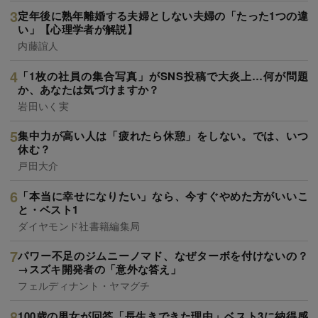
定年後に熟年離婚する夫婦としない夫婦の「たった1つの違
い」【心理学者が解説】
内藤誼人
「1枚の社員の集合写真」がSNS投稿で大炎上…何が問題
か、あなたは気づけますか？
岩田いく実
集中力が高い人は「疲れたら休憩」をしない。では、いつ
休む？
戸田大介
「本当に幸せになりたい」なら、今すぐやめた方がいいこ
と・ベスト1
ダイヤモンド社書籍編集局
パワー不足のジムニーノマド、なぜターボを付けないの？
→スズキ開発者の「意外な答え」
フェルディナント・ヤマグチ
100歳の男女が回答「長生きできた理由」ベスト3に納得感