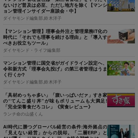
ないけど普及は必至、ただし地方を除く【マンシ
ョン管理インサイダー座談会・中】
ダイヤモンド編集部,鈴木洋子
【マンション管理】理事会外注と管理業務IT化の
時代に「それでも理事を続ける理由」と「導入す
べきお役立ちツール」
ダイヤモンド・ライフ編集部
マンション管理に国交省がガイドライン設定へ、
令和新方式「理事会丸投げ」の第三者管理はうま
く行くか?
ダイヤモンド編集部,鈴木洋子
「具材めっちゃ多い」「腹いっぱいだァ」すき家
の“てんこ盛り丼”が味もボリュームも大満足!
「完全栄養食だろコレ」《実食レビュー》
ランチ命の山盛くん
AI時代に勝つグローバル経営の条件:海外拠点の
「見えない経営」からの脱却。「二層ERP」と