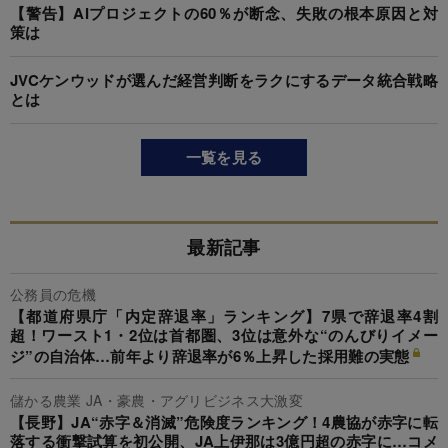
【警告】AIプロジェクトの60％が断念、失敗の根本原因と対
策は
JVCケンウッドが選んだ経営判断をラクにするデータ統合戦略
とは
一覧を見る
最新記事
公務員の危機
【都道府県庁「内定辞退率」ランキング】7県で辞退率4割
超！ワースト1・2位は首都圏、3位は意外な“のんびりイメー
ジ”の自治体…前年より辞退率が6％上昇した採用難の実態
儲かる農業 JA・豪農・アグリビジネス大激変
【長野】JA“赤字＆消滅”危険度ランキング！4農協が赤字に転
落する衝撃試算を初公開、JA上伊那は3億円超の赤字に…コメ