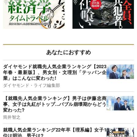
あなたにおすすめ
ダイヤモンド就職先人気企業ランキング【2023
年春・最新版】、男女別・文理別「テッパン企
業」はこんなに変わった!
ダイヤモンド・ライフ編集部
【就職先人気企業ランキング】男子は伊藤忠商
事、女子は丸紅がトップ...バブル崩壊期からどう
変わった?
筒井智之
就職人気企業ランキング22年卒【理系編】女子1
位は明治、男子は?