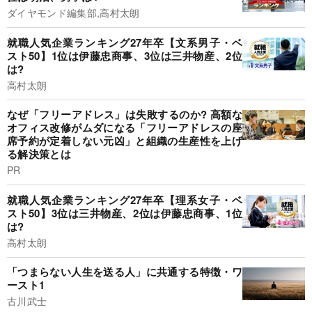
ダイヤモンド編集部,高村太朗
就職人気企業ランキング27年卒【文系男子・ベ
スト50】1位は伊藤忠商事、3位は三井物産、2位
は?
高村太朗
なぜ「フリーアドレス」は失敗するのか? 高額な
オフィス改修がムダになる「フリーアドレスの座
席予約が定着しない元凶」と組織の生産性を上げ
る解決策とは
PR
就職人気企業ランキング27年卒【理系女子・ベ
スト50】3位は三井物産、2位は伊藤忠商事、1位
は?
高村太朗
「つまらない人生を送る人」に共通する特徴・ワ
ースト1
古川武士