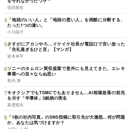
を守れなかったワケ
窪田順生
「地頭のいい人」と「地頭の悪い人」を残酷に分断する、
たった1つの違い。
小川晶子
さすがにアカンやろ…イケイケ社長が電話口で言い放った
「失礼過ぎるひと言」【マンガ】
岩本有平
ソニーのタムロン買収提案で意外にも見えてきた、エレキ
事業への並々ならぬ思い
長内 厚
キオクシアでもTSMCでもありません…AI相場急落の前兆
を示す「半導体」2銘柄の実名
真壁昭夫
「1枚の社内写真」のSNS投稿に取引先が大激怒…何が問題
か、あなたは気づけますか？
岩田いく実