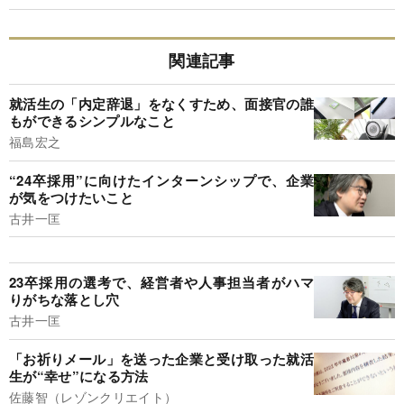
関連記事
就活生の「内定辞退」をなくすため、面接官の誰
もができるシンプルなこと
福島宏之
“24卒採用”に向けたインターンシップで、企業
が気をつけたいこと
古井一匡
23卒採用の選考で、経営者や人事担当者がハマ
りがちな落とし穴
古井一匡
「お祈りメール」を送った企業と受け取った就活
生が“幸せ”になる方法
佐藤智（レゾンクリエイト）