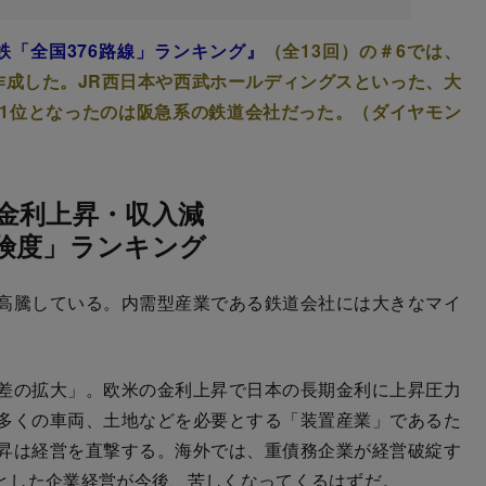
鉄「全国376路線」ランキング』
（全13回）の＃6では、
作成した。JR西日本や西武ホールディングスといった、大
1位となったのは阪急系の鉄道会社だった。（ダイヤモン
金利上昇・収入減
険度」ランキング
高騰している。内需型産業である鉄道会社には大きなマイ
差の拡大」。欧米の金利上昇で日本の長期金利に上昇圧力
多くの車両、土地などを必要とする「装置産業」であるた
昇は経営を直撃する。海外では、重債務企業が経営破綻す
とした企業経営が今後、苦しくなってくるはずだ。