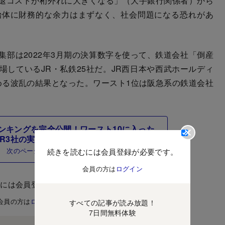
退コストが桁外れに大きくなる」（大手銀行関係者）から
治体に財務的な余力はまずなく、社会問題になる恐れがあ
部は2022年3月期の決算数字を使って、鉄道会社「倒産
しているJR・私鉄25社だ。JR西日本や西武ホールディ
める波乱の結果となった。ワースト1位は阪急系の鉄道会社
ンキングを完全公開！ワースト10に入った
JR3社の実名は？
次のページ
続きを読むには会員登録が必要です。
会員の方は
ログイン
むには会員登録が必要です。
会員の方は
ログイン
すべての記事が読み放題！
7日間無料体験