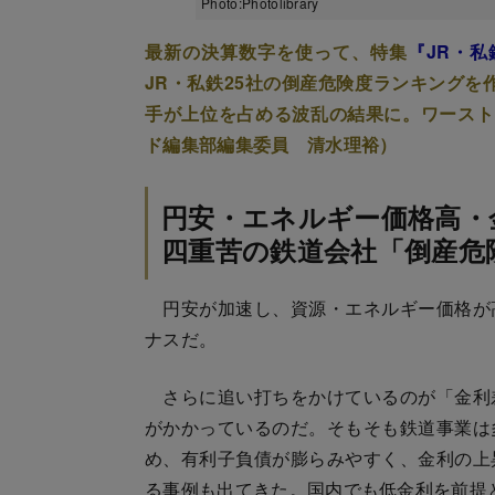
Photo:Photolibrary
最新の決算数字を使って、特集
『JR・私
JR・私鉄25社の倒産危険度ランキングを
手が上位を占める波乱の結果に。ワースト
ド編集部編集委員 清水理裕）
円安・エネルギー価格高・
四重苦の鉄道会社「倒産危
円安が加速し、資源・エネルギー価格が
ナスだ。
さらに追い打ちをかけているのが「金利
がかかっているのだ。そもそも鉄道事業は
め、有利子負債が膨らみやすく、金利の上
る事例も出てきた。国内でも低金利を前提