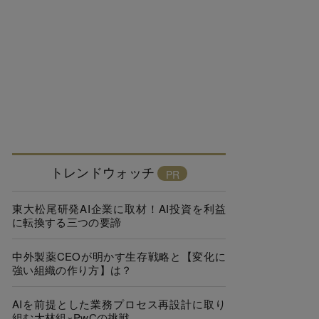
トレンドウォッチ
東大松尾研発AI企業に取材！AI投資を利益
に転換する三つの要諦
中外製薬CEOが明かす生存戦略と【変化に
強い組織の作り方】は？
AIを前提とした業務プロセス再設計に取り
組む大林組×PwCの挑戦