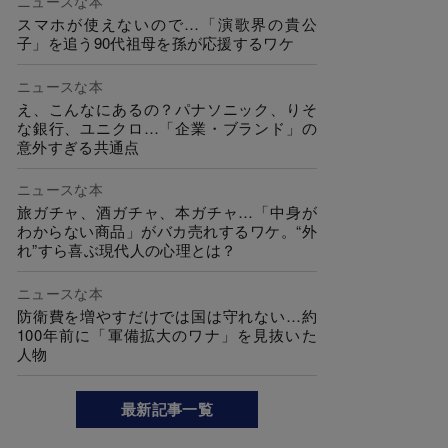
ニュースな本
スマホが使えないので…「演歌界の貴公
子」を追う90代祖母を孫が応援するワケ
ニュースな本
え、こんなにあるの？パナソニック、りそ
な銀行、ユニクロ…「企業・ブランド」の
意外すぎる共通点
ニュースな本
旅ガチャ、酒ガチャ、本ガチャ…「中身が
わからない商品」がバカ売れするワケ。“外
れ”すら喜ぶ現代人の心理とは？
ニュースな本
防衛費を増やすだけでは国は守れない…約
100年前に「軍備拡大のワナ」を見抜いた
人物
最新記事一覧