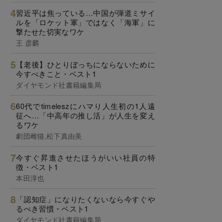
習近平は焦っている…中国が弾道ミサイ
ルを「ロケット軍」ではなく「海軍」に
撃たせた切実なワケ
王 彦麟
【老後】ひとりぼっちにならないために
今すべきこと・ベスト1
ダイヤモンド社書籍編集局
60代でtimeleszにハマり人生初の1人遠
征へ…「中高年の推し活」が人生を変え
るワケ
劇団雌猫,松下真由美
今すぐ昇進させたほうがいい社員の特
徴・ベスト1
本田淳也
「認知症」になりたくないなら今すぐや
るべき習慣・ベスト1
ダイヤモンド社書籍編集局