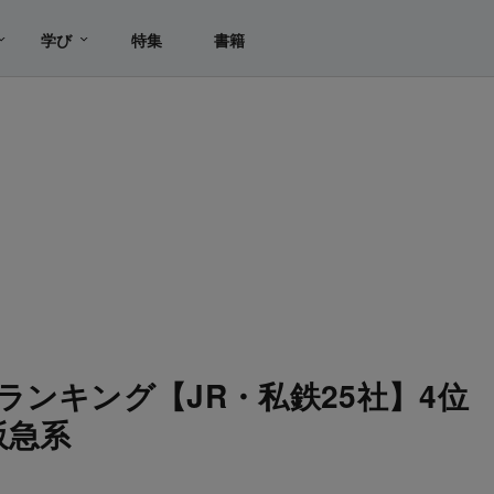
学び
特集
書籍
ランキング【JR・私鉄25社】4位
阪急系