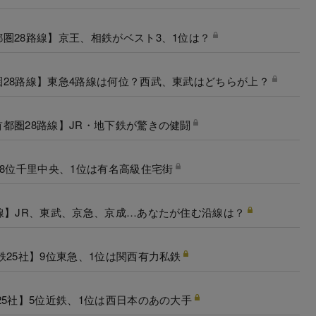
圏28路線】京王、相鉄がベスト3、1位は？
28路線】東急4路線は何位？西武、東武はどちらが上？
都圏28路線】JR・地下鉄が驚きの健闘
18位千里中央、1位は有名高級住宅街
線】JR、東武、京急、京成…あなたが住む沿線は？
25社】9位東急、1位は関西有力私鉄
5社】5位近鉄、1位は西日本のあの大手