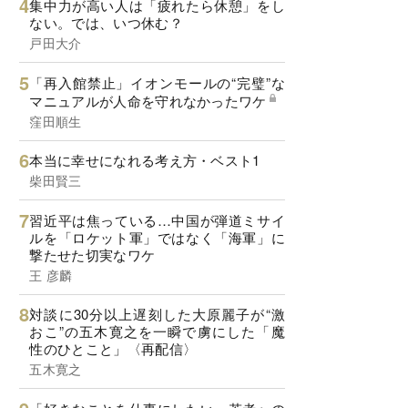
集中力が高い人は「疲れたら休憩」をし
ない。では、いつ休む？
戸田大介
「再入館禁止」イオンモールの“完璧”な
マニュアルが人命を守れなかったワケ
窪田順生
本当に幸せになれる考え方・ベスト1
柴田賢三
習近平は焦っている…中国が弾道ミサイ
ルを「ロケット軍」ではなく「海軍」に
撃たせた切実なワケ
王 彦麟
対談に30分以上遅刻した大原麗子が“激
おこ”の五木寛之を一瞬で虜にした「魔
性のひとこと」〈再配信〉
五木寛之