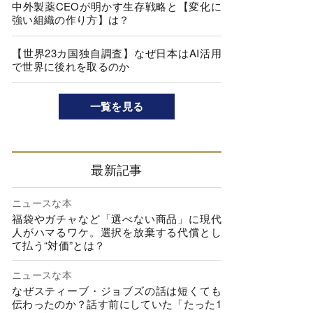
中外製薬CEOが明かす生存戦略と【変化に
強い組織の作り方】は？
【世界23カ国独自調査】なぜ日本はAI活用
で世界に後れを取るのか
一覧を見る
最新記事
ニュースな本
福袋やガチャなど「選べない商品」に現代
人がハマるワケ。選択を放棄する代償とし
て払う“対価”とは？
ニュースな本
なぜスティーブ・ジョブズの話は短くても
伝わったのか？話す前にしていた「たった1