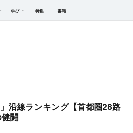
学び
特集
書籍
」沿線ランキング【首都圏28路
の健闘