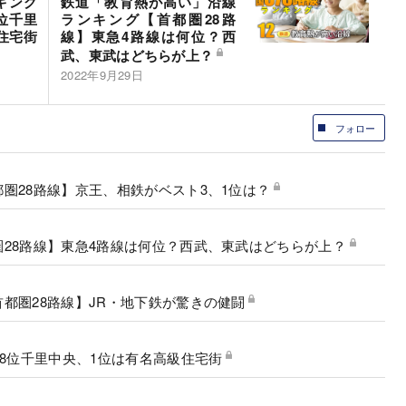
キング
鉄道「教育熱が高い」沿線
位千里
ランキング【首都圏28路
住宅街
線】東急4路線は何位？西
武、東武はどちらが上？
2022年9月29日
フォロー
圏28路線】京王、相鉄がベスト3、1位は？
28路線】東急4路線は何位？西武、東武はどちらが上？
都圏28路線】JR・地下鉄が驚きの健闘
18位千里中央、1位は有名高級住宅街