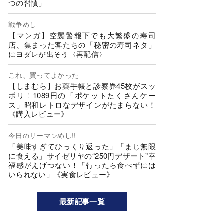
つの習慣」
戦争めし
【マンガ】空襲警報下でも大繁盛の寿司
店、集まった客たちの「秘密の寿司ネタ」
にヨダレが出そう〈再配信〉
これ、買ってよかった！
【しまむら】お薬手帳と診察券45枚がスッ
ポリ！1089円の「ポケットたくさんケー
ス」昭和レトロなデザインがたまらない！
《購入レビュー》
今日のリーマンめし!!
「美味すぎてひっくり返った」「まじ無限
に食える」サイゼリヤの“250円デザート”幸
福感がえげつない！「行ったら食べずには
いられない」《実食レビュー》
最新記事一覧