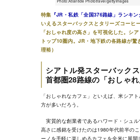
Photo:Atlantide Phototravel/gettyImages
特集
『JR・私鉄「全国376路線」ランキン
いえるスターバックスとタリーズコーヒ
「おしゃれ度の高さ」を可視化した。シア
トップ10圏内。JR・地下鉄の各路線が
理裕）
シアトル発スターバックス
首都圏28路線の「おしゃ
「おしゃれなカフェ」といえば、米シアト
方が多いだろう。
実質的な創業者であるハワード・シュル
高さに感銘を受けたのは1980年代前半の
ーノを手軽に楽しめるカフェを全米に展開