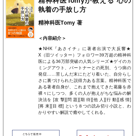
精神科医Tomyが教える 心の
執着の手放し方
精神科医Tomy 著
＜内容紹介＞
★NHK『あさイチ』に著者出演で大反響★​
X（旧ツイッター）フォロワー39万超の精神科
医による36万部突破の人気シリーズ★ゲイのカ
ミングアウト、パートナーとの死別、うつ病の
発症……苦しんだ末にたどり着いた、自分らし
さに裏づけられた説得力ある言葉。精神科医で
ある著者自身が、これまで抱えてきた葛藤を赤
裸々にしつつ、多くの人が抱えがちな悩みの解
決法を [攻 撃][問 題][期 待][他 人][行 動][感 情]
[将 来][目 標] という８つの読み切り小説と、わ
かりやすい解説で癒やしてくれる。