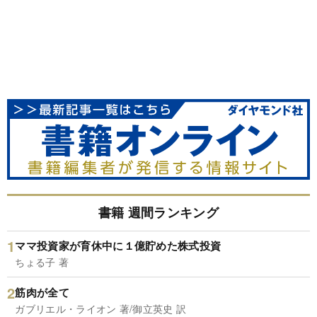
書籍 週間ランキング
ママ投資家が育休中に１億貯めた株式投資
ちょる子 著
筋肉が全て
ガブリエル・ライオン 著/御立英史 訳