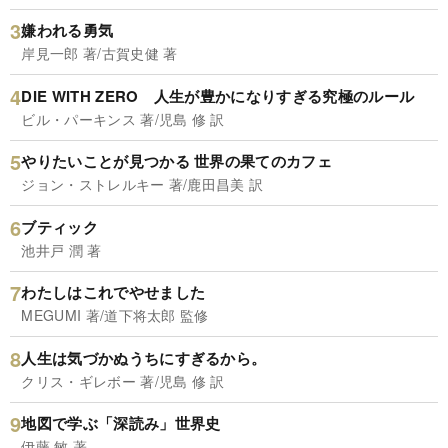
嫌われる勇気
岸見一郎 著/古賀史健 著
DIE WITH ZERO 人生が豊かになりすぎる究極のルール
ビル・パーキンス 著/児島 修 訳
やりたいことが見つかる 世界の果てのカフェ
ジョン・ストレルキー 著/鹿田昌美 訳
ブティック
池井戸 潤 著
わたしはこれでやせました
MEGUMI 著/道下将太郎 監修
人生は気づかぬうちにすぎるから。
クリス・ギレボー 著/児島 修 訳
地図で学ぶ「深読み」世界史
伊藤 敏 著