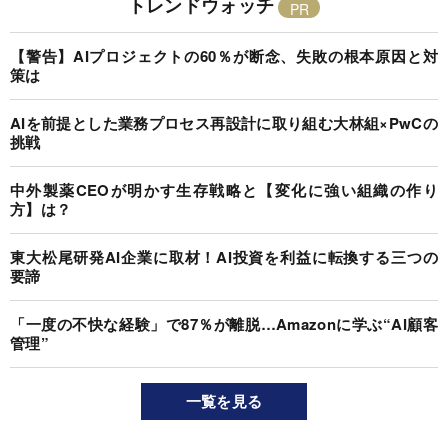
トレンドウォッチ
【警告】AIプロジェクトの60％が断念、失敗の根本原因と対
策は
AIを前提とした業務プロセス再設計に取り組む大林組×PwCの
挑戦
中外製薬CEOが明かす生存戦略と【変化に強い組織の作り
方】は？
東大松尾研発AI企業に取材！AI投資を利益に転換する三つの
要諦
「一度の不快な経験」で87％が離脱…Amazonに学ぶ“AI顧客
管理”
一覧を見る