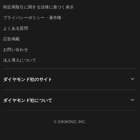
特定商取引に関する法律に基づく表示
プライバシーポリシー・著作権
よくある質問
広告掲載
お問い合わせ
法人導入について
ダイヤモンド社のサイト
Diamond Online(English)
ダイヤモンド社について
週刊ダイヤモンド
ダイヤモンド社TOP
DIAMONDハーバード・ビジネス・レビュー
© DIAMOND, INC.
会社概要
ダイヤモンドZAi（デジタル版）
採用情報
書籍オンライン