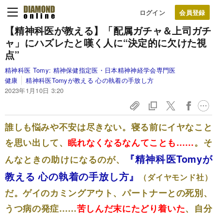
ログイン
【精神科医が教える】
「配属ガチャ＆上司ガチ
ャ」にハズレたと嘆く人に“決定的に欠けた視
点”
精神科医 Tomy:
精神保健指定医・日本精神神経学会専門医
健康
精神科医Tomyが教える 心の執着の手放し方
2023年1月10日 3:20
誰しも悩みや不安は尽きない。寝る前にイヤなこと
を思い出して、
眠れなくなるなんてことも……
。そ
『精神科医Tomyが
んなときの助けになるのが、
教える 心の執着の手放し方』
（ダイヤモンド社）
だ。
ゲイのカミングアウト、パートナーとの死別、
うつ病の発症……
苦しんだ末にたどり着いた
、自分