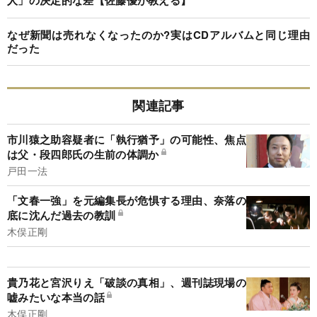
人」の決定的な差【佐藤優が教える】
なぜ新聞は売れなくなったのか?実はCDアルバムと同じ理由
だった
関連記事
市川猿之助容疑者に「執行猶予」の可能性、焦点
は父・段四郎氏の生前の体調か
戸田一法
「文春一強」を元編集長が危惧する理由、奈落の
底に沈んだ過去の教訓
木俣正剛
貴乃花と宮沢りえ「破談の真相」、週刊誌現場の
嘘みたいな本当の話
木俣正剛