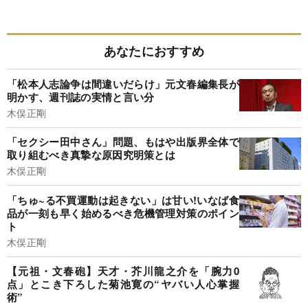
あなたにおすすめ
「松本人志論争は間違いだらけ」元文春編集長が
明かす、週刊誌の実情と言い分
木俣正剛
「セクシー田中さん」問題、もはや出版界全体で
取り組むべき真摯な原因究明策とは
木俣正剛
「ちゅ~る不買運動は起きない」は甘い!いなば食
品が一刻も早く始めるべき危機管理対策のポイン
ト
木俣正剛
【元祖・文春砲】天才・芥川龍之介を「腕力0
点」とこき下ろした菊池寛の“ヤバい人心掌握
術”