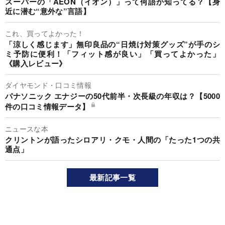
スーパーの「AEON（イオン）」って何語か知ってる？【身
近に潜む“意外な”言語】
これ、買ってよかった！
「涼しく感じます」無印良品の“日焼け対策グッズ”が手のシ
ミ予防に便利！「フィット感が良い」「買ってよかった」
《購入レビュー》
ダイヤモンド・口コミ情報
パナソニック エナジーの50代前半・次長級の年収は？【5000
件の口コミ情報データ】
ニュースな本
クリントンが語ったシロアリ・クモ・人間の「たった1つの共
通点」
最新記事一覧