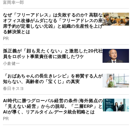
富岡幸一郎
なぜ「フリーアドレス」は失敗するのか? 高額な
オフィス改修がムダになる「フリーアドレスの座
席予約が定着しない元凶」と組織の生産性を上げ
る解決策とは
PR
孫正義が「顔も見たくない」と激怒した20代社
員をロボット事業責任者に抜擢したワケ
小倉健一
「おばあちゃんの長生きレシピ」を称賛する人が
知らない、高齢者の「宝くじ」の真実
春日キスヨ
AI時代に勝つグローバル経営の条件:海外拠点の
「見えない経営」からの脱却。「二層ERP」と
AIが導く、リアルタイム·データ統合戦略とは
PR