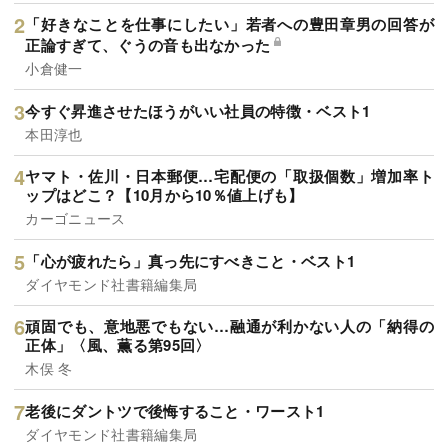
「好きなことを仕事にしたい」若者への豊田章男の回答が
正論すぎて、ぐうの音も出なかった
小倉健一
今すぐ昇進させたほうがいい社員の特徴・ベスト1
本田淳也
ヤマト・佐川・日本郵便…宅配便の「取扱個数」増加率ト
ップはどこ？【10月から10％値上げも】
カーゴニュース
「心が疲れたら」真っ先にすべきこと・ベスト1
ダイヤモンド社書籍編集局
頑固でも、意地悪でもない…融通が利かない人の「納得の
正体」〈風、薫る第95回〉
木俣 冬
老後にダントツで後悔すること・ワースト1
ダイヤモンド社書籍編集局