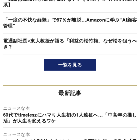
系】
「一度の不快な経験」で87％が離脱…Amazonに学ぶ“AI顧客
管理”
電通副社長×東大教授が語る「利益の松竹梅」なぜ松を狙うべ
き？
一覧を見る
最新記事
ニュースな本
60代でtimeleszにハマり人生初の1人遠征へ…「中高年の推し
活」が人生を変えるワケ
ニュースな本