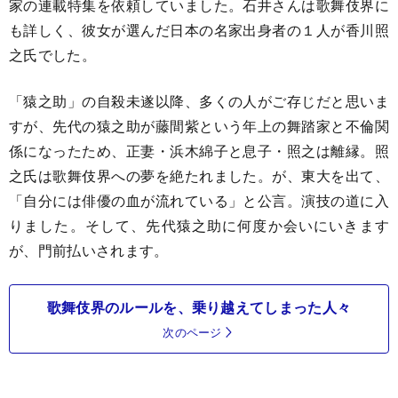
家の連載特集を依頼していました。石井さんは歌舞伎界に
も詳しく、彼女が選んだ日本の名家出身者の１人が香川照
之氏でした。
「猿之助」の自殺未遂以降、多くの人がご存じだと思いま
すが、先代の猿之助が藤間紫という年上の舞踏家と不倫関
係になったため、正妻・浜木綿子と息子・照之は離縁。照
之氏は歌舞伎界への夢を絶たれました。が、東大を出て、
「自分には俳優の血が流れている」と公言。演技の道に入
りました。そして、先代猿之助に何度か会いにいきます
が、門前払いされます。
歌舞伎界のルールを、乗り越えてしまった人々
次のページ