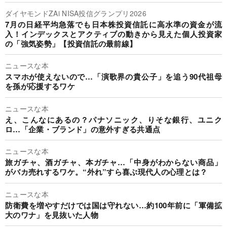
ダイヤモンドZAi NISA投信グランプリ2026
7月の日経平均急落でも日本株投資信託に高水準の資金が流
入！インデックスとアクティブの動きから見えた個人投資家
の「強気姿勢」【投資信託の最前線】
ニュースな本
スマホが使えないので…「演歌界の貴公子」を追う90代祖母
を孫が応援するワケ
ニュースな本
え、こんなにあるの？パナソニック、りそな銀行、ユニク
ロ…「企業・ブランド」の意外すぎる共通点
ニュースな本
旅ガチャ、酒ガチャ、本ガチャ…「中身がわからない商品」
がバカ売れするワケ。“外れ”すら喜ぶ現代人の心理とは？
ニュースな本
防衛費を増やすだけでは国は守れない…約100年前に「軍備拡
大のワナ」を見抜いた人物