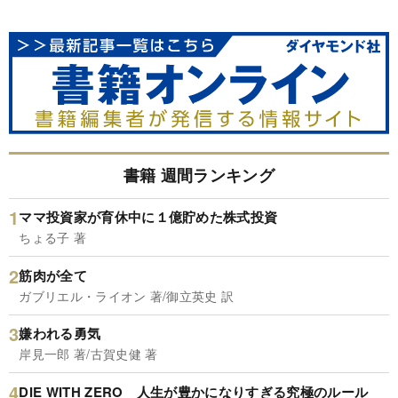
書籍 週間ランキング
ママ投資家が育休中に１億貯めた株式投資
ちょる子 著
筋肉が全て
ガブリエル・ライオン 著/御立英史 訳
嫌われる勇気
岸見一郎 著/古賀史健 著
DIE WITH ZERO 人生が豊かになりすぎる究極のルール