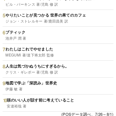
ビル・パーキンス 著/児島 修 訳
やりたいことが見つかる 世界の果てのカフェ
ジョン・ストレルキー 著/鹿田昌美 訳
ブティック
池井戸 潤 著
わたしはこれでやせました
MEGUMI 著/道下将太郎 監修
人生は気づかぬうちにすぎるから。
クリス・ギレボー 著/児島 修 訳
地図で学ぶ「深読み」世界史
伊藤 敏 著
頭のいい人が話す前に考えていること
安達裕哉 著
(POSデータ調べ、7/26～8/1)