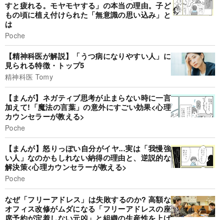
すと疲れる。モヤモヤする」の本当の理由。子ど
もの頃に植え付けられた「無意識の思い込み」と
は
Poche
【精神科医が解説】「うつ病になりやすい人」に
見られる特徴・トップ5
精神科医 Tomy
【まんが】ネガティブ思考が止まらない時に一言
加えて!「魔法の言葉」の意外にすごい効果<心理
カウンセラーが教える>
Poche
【まんが】怒りっぽい自分がイヤ...実は「我慢強
い人」なのかもしれない納得の理由と、逆説的な
解決策<心理カウンセラーが教える>
Poche
なぜ「フリーアドレス」は失敗するのか? 高額な
オフィス改修がムダになる「フリーアドレスの座
席予約が定着しない元凶」と組織の生産性を上げ