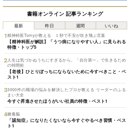
書籍オンライン 記事ランキング
最新
昨日
週間
いいね
精神科医Tomyが教える １秒で不安が吹き飛ぶ言葉
【精神科医が解説】「うつ病になりやすい人」に見られる
特徴・トップ5
人生は気づかぬうちにすぎるから。「自分第一」で生きるため
の時間術
【老後】ひとりぼっちにならないために今すべきこと・ベ
スト1
3000件の職場の悩みを解決したプロが教える リーダーのふる
まい大全
今すぐ昇進させたほうがいい社員の特徴・ベスト1
糖毒脳
「認知症」になりたくないなら今すぐやるべき習慣・ベス
ト1