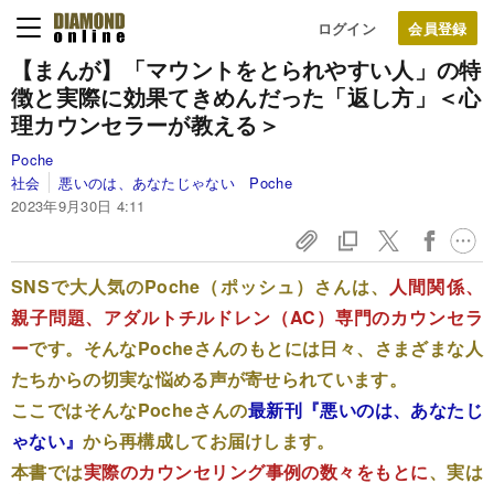
ログイン
【まんが】「マウントをとられやすい人」の特
徴と実際に効果てきめんだった「返し方」＜心
理カウンセラーが教える＞
Poche
社会
悪いのは、あなたじゃない Poche
2023年9月30日 4:11
SNSで大人気のPoche（ポッシュ）さんは、
人間関係、
親子問題、アダルトチルドレン（AC）専門のカウンセラ
ー
です。そんなPocheさんのもとには日々、さまざまな人
たちからの切実な悩める声が寄せられています。
ここではそんなPocheさんの
最新刊『悪いのは、あなたじ
ゃない』
から再構成してお届けします。
本書では
実際のカウンセリング事例の数々をもとに
、実は