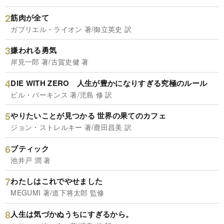
筋肉が全て
ガブリエル・ライオン 著/御立英史 訳
嫌われる勇気
岸見一郎 著/古賀史健 著
DIE WITH ZERO 人生が豊かになりすぎる究極のルール
ビル・パーキンス 著/児島 修 訳
やりたいことが見つかる 世界の果てのカフェ
ジョン・ストレルキー 著/鹿田昌美 訳
ブティック
池井戸 潤 著
わたしはこれでやせました
MEGUMI 著/道下将太郎 監修
人生は気づかぬうちにすぎるから。