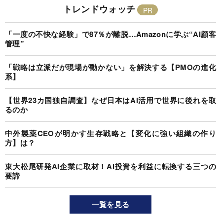
トレンドウォッチ
「一度の不快な経験」で87％が離脱…Amazonに学ぶ“AI顧客
管理”
「戦略は立派だが現場が動かない」を解決する【PMOの進化
系】
【世界23カ国独自調査】なぜ日本はAI活用で世界に後れを取
るのか
中外製薬CEOが明かす生存戦略と【変化に強い組織の作り
方】は？
東大松尾研発AI企業に取材！AI投資を利益に転換する三つの
要諦
一覧を見る