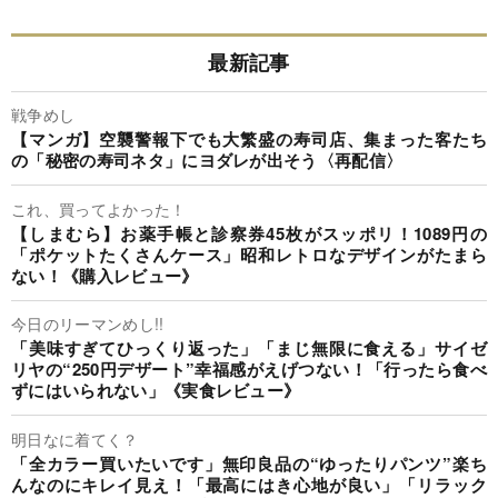
最新記事
戦争めし
【マンガ】空襲警報下でも大繁盛の寿司店、集まった客たち
の「秘密の寿司ネタ」にヨダレが出そう〈再配信〉
これ、買ってよかった！
【しまむら】お薬手帳と診察券45枚がスッポリ！1089円の
「ポケットたくさんケース」昭和レトロなデザインがたまら
ない！《購入レビュー》
今日のリーマンめし!!
「美味すぎてひっくり返った」「まじ無限に食える」サイゼ
リヤの“250円デザート”幸福感がえげつない！「行ったら食べ
ずにはいられない」《実食レビュー》
明日なに着てく？
「全カラー買いたいです」無印良品の“ゆったりパンツ”楽ち
んなのにキレイ見え！「最高にはき心地が良い」「リラック