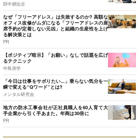
田中耕比古
なぜ「フリーアドレス」は失敗するのか? 高額な
オフィス改修がムダになる「フリーアドレスの座
席予約が定着しない元凶」と組織の生産性を上げ
る解決策とは
PR
【ポジティブ暗示】「お願い」なしで話題を広げ
るテクニック
中島崇学
「今日は仕事をサボりたい...」乗らない気分を一
瞬で変える“Qワード”とは?
メンタル研究会
地方の防水工事会社が正社員職人を60人育て大
手企業から引く手あまた。年商は30倍に
PR