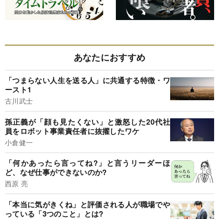
あなたにおすすめ
「つまらない人生を送る人」に共通する特徴・ワ
ースト1
古川武士
孫正義が「顔も見たくない」と激怒した20代社
員をロボット事業責任者に抜擢したワケ
小倉健一
「何かあったら言ってね?」と言うリーダーほ
ど、なぜ仕事ができないのか?
西原 亮
「本当に気がきくね」と評価される人が職場でや
っている「3つのこと」とは?