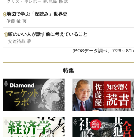
クリス・ギレボー 著/児島 修 訳
地図で学ぶ「深読み」世界史
伊藤 敏 著
頭のいい人が話す前に考えていること
安達裕哉 著
(POSデータ調べ、7/26～8/1)
特集