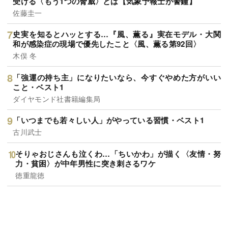
受ける〈もう1つの脅威〉とは【気象予報士が警鐘】
佐藤圭一
史実を知るとハッとする…『風、薫る』実在モデル・大関
和が感染症の現場で優先したこと〈風、薫る第92回〉
木俣 冬
「強運の持ち主」になりたいなら、今すぐやめた方がいい
こと・ベスト1
ダイヤモンド社書籍編集局
「いつまでも若々しい人」がやっている習慣・ベスト1
古川武士
そりゃおじさんも泣くわ…「ちいかわ」が描く〈友情・努
力・貧困〉が中年男性に突き刺さるワケ
徳重龍徳