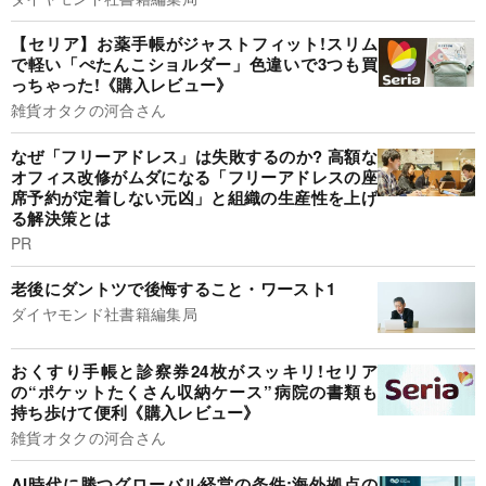
【セリア】お薬手帳がジャストフィット!スリム
で軽い「ぺたんこショルダー」色違いで3つも買
っちゃった!《購入レビュー》
雑貨オタクの河合さん
なぜ「フリーアドレス」は失敗するのか? 高額な
オフィス改修がムダになる「フリーアドレスの座
席予約が定着しない元凶」と組織の生産性を上げ
る解決策とは
PR
老後にダントツで後悔すること・ワースト1
ダイヤモンド社書籍編集局
おくすり手帳と診察券24枚がスッキリ!セリア
の“ポケットたくさん収納ケース”病院の書類も
持ち歩けて便利《購入レビュー》
雑貨オタクの河合さん
AI時代に勝つグローバル経営の条件:海外拠点の