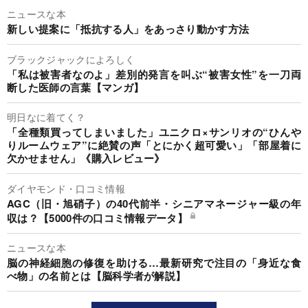
ニュースな本
新しい提案に「抵抗する人」をあっさり動かす方法
ブラックジャックによろしく
「私は被害者なのよ」差別的発言を叫ぶ“被害女性”を一刀両
断した医師の言葉【マンガ】
明日なに着てく？
「全種類買ってしまいました」ユニクロ×サンリオの“ひんや
りルームウェア”に絶賛の声「とにかく超可愛い」「部屋着に
欠かせません」《購入レビュー》
ダイヤモンド・口コミ情報
AGC（旧・旭硝子）の40代前半・シニアマネージャー級の年
収は？【5000件の口コミ情報データ】
ニュースな本
脳の神経細胞の修復を助ける…最新研究で注目の「身近な食
べ物」の名前とは【脳科学者が解説】