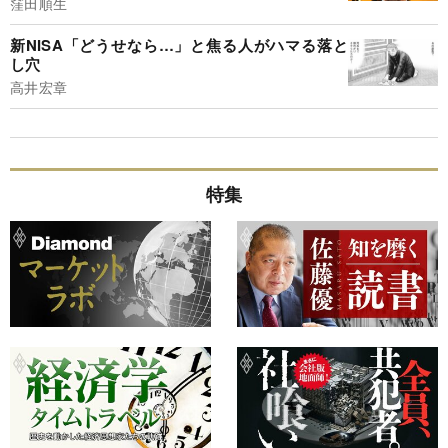
窪田順生
新NISA「どうせなら…」と焦る人がハマる落と
し穴
高井宏章
特集