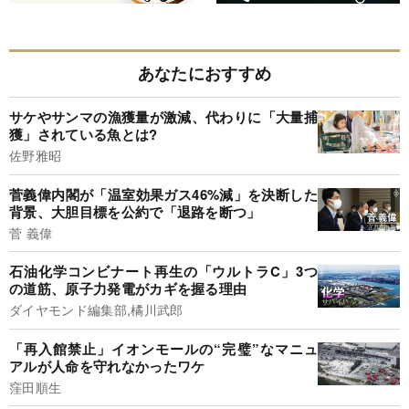
あなたにおすすめ
サケやサンマの漁獲量が激減、代わりに「大量捕
獲」されている魚とは?
佐野雅昭
菅義偉内閣が「温室効果ガス46%減」を決断した
背景、大胆目標を公約で「退路を断つ」
菅 義偉
石油化学コンビナート再生の「ウルトラC」3つ
の道筋、原子力発電がカギを握る理由
ダイヤモンド編集部,橘川武郎
「再入館禁止」イオンモールの“完璧”なマニュ
アルが人命を守れなかったワケ
窪田順生