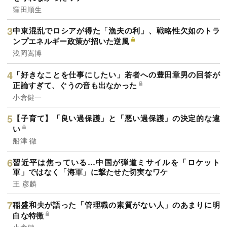
窪田順生
中東混乱でロシアが得た「漁夫の利」、戦略性欠如のトラ
ンプエネルギー政策が招いた逆風
浅岡嵩博
「好きなことを仕事にしたい」若者への豊田章男の回答が
正論すぎて、ぐうの音も出なかった
小倉健一
【子育て】「良い過保護」と「悪い過保護」の決定的な違
い
船津 徹
習近平は焦っている…中国が弾道ミサイルを「ロケット
軍」ではなく「海軍」に撃たせた切実なワケ
王 彦麟
稲盛和夫が語った「管理職の素質がない人」のあまりに明
白な特徴