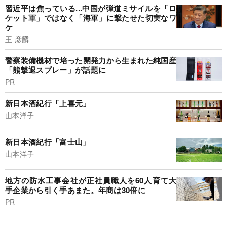
習近平は焦っている...中国が弾道ミサイルを「ロ
ケット軍」ではなく「海軍」に撃たせた切実なワ
ケ
王 彦麟
警察装備機材で培った開発力から生まれた純国産
「熊撃退スプレー」が話題に
PR
新日本酒紀行「上喜元」
山本洋子
新日本酒紀行「富士山」
山本洋子
地方の防水工事会社が正社員職人を60人育て大
手企業から引く手あまた。年商は30倍に
PR