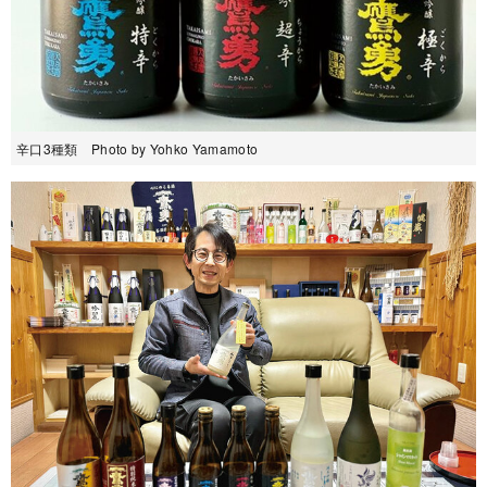
辛口3種類 Photo by Yohko Yamamoto