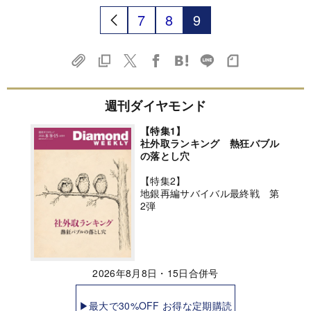
7
8
9
週刊ダイヤモンド
【特集1】
社外取ランキング 熱狂バブル
の落とし穴
【特集2】
地銀再編サバイバル最終戦 第
2弾
2026年8月8日・15日合併号
▶最大で30%OFF お得な定期購読