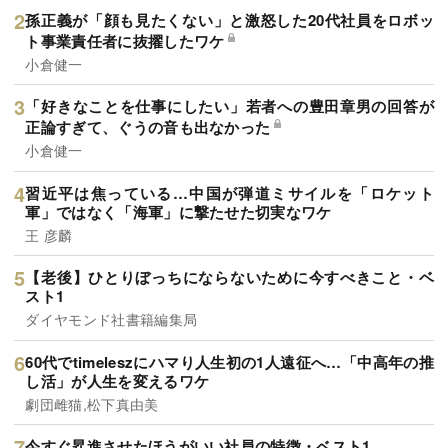
孫正義が「顔も見たくない」と激怒した20代社員をロボッ
ト事業責任者に抜擢したワケ
小倉健一
「好きなことを仕事にしたい」若者への豊田章男の回答が
正論すぎて、ぐうの音も出なかった
小倉健一
習近平は焦っている…中国が弾道ミサイルを「ロケット
軍」ではなく「海軍」に撃たせた切実なワケ
王 彦麟
【老後】ひとりぼっちにならないために今すべきこと・ベ
スト1
ダイヤモンド社書籍編集局
60代でtimeleszにハマり人生初の1人遠征へ…「中高年の推
し活」が人生を変えるワケ
劇団雌猫,松下真由美
今すぐ昇進させたほうがいい社員の特徴・ベスト1