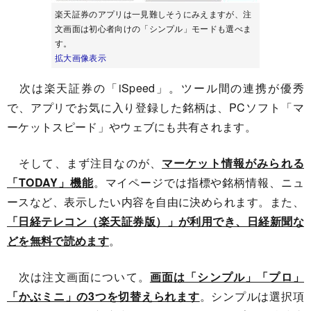
楽天証券のアプリは一見難しそうにみえますが、注
文画面は初心者向けの「シンプル」モードも選べま
す。
拡大画像表示
次は楽天証券の「iSpeed」。ツール間の連携が優秀
で、アプリでお気に入り登録した銘柄は、PCソフト「マ
ーケットスピード」やウェブにも共有されます。
そして、まず注目なのが、
マーケット情報がみられる
「TODAY」機能
。マイページでは指標や銘柄情報、ニュ
ースなど、表示したい内容を自由に決められます。また、
「日経テレコン（楽天証券版）」が利用でき、日経新聞な
どを無料で読めます
。
次は注文画面について。
画面は「シンプル」「プロ」
「かぶミニ」の3つを切替えられます
。シンプルは選択項