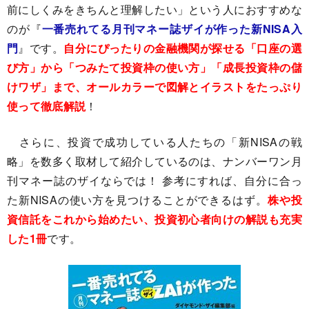
前にしくみをきちんと理解したい」という人におすすめな
のが『
一番売れてる月刊マネー誌ザイが作った新NISA入
門
』です。
自分にぴったりの金融機関が探せる「口座の選
び方」から「つみたて投資枠の使い方」「成長投資枠の儲
けワザ」まで、オールカラーで図解とイラストをたっぷり
使って徹底解説
！
さらに、投資で成功している人たちの「新NISAの戦
略」を数多く取材して紹介しているのは、ナンバーワン月
刊マネー誌のザイならでは！ 参考にすれば、自分に合っ
た新NISAの使い方を見つけることができるはず。
株や投
資信託をこれから始めたい、投資初心者向けの解説も充実
した1冊
です。