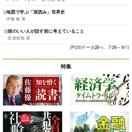
地図で学ぶ「深読み」世界史
伊藤 敏 著
頭のいい人が話す前に考えていること
安達裕哉 著
(POSデータ調べ、7/26～8/1)
特集