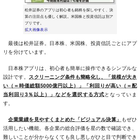
松井証券のアプリは初心者も銘柄を探しやすく、決
算の注目点も優しく解説。米国株と投資信託は別ア
プリです。
拡大画像表示
最後は松井証券。日本株、米国株、投資信託ごとにアプ
リを分けています。
日本株アプリは、初心者も簡単に操作できるシンプルな
設計です。
スクリーニング条件も簡略化し、「規模が大き
い（＝時価総額5000億円以上）」「利回りが高い（＝配
当利回り3％以上）」などを選択する方式
となっていま
す。
企業業績を見やすくまとめた「ビジュアル決算」
もぜひ
活用したい機能。各企業の総合評価を星の数で確認でき、
難しいことが分からなくても良し悪しがひと目で判断でき