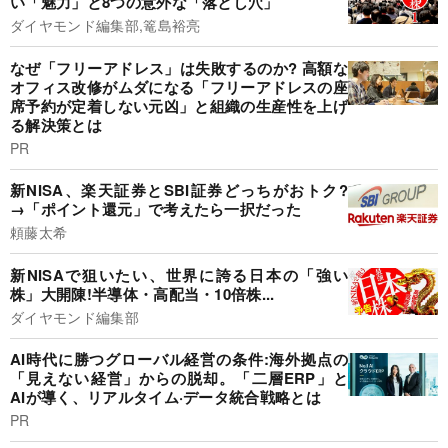
い「魅力」と8つの意外な「落とし穴」
ダイヤモンド編集部,篭島裕亮
なぜ「フリーアドレス」は失敗するのか? 高額な
オフィス改修がムダになる「フリーアドレスの座
席予約が定着しない元凶」と組織の生産性を上げ
る解決策とは
PR
新NISA、楽天証券とSBI証券どっちがおトク?
→「ポイント還元」で考えたら一択だった
頼藤太希
新NISAで狙いたい、世界に誇る日本の「強い
株」大開陳!半導体・高配当・10倍株...
ダイヤモンド編集部
AI時代に勝つグローバル経営の条件:海外拠点の
「見えない経営」からの脱却。「二層ERP」と
AIが導く、リアルタイム·データ統合戦略とは
PR