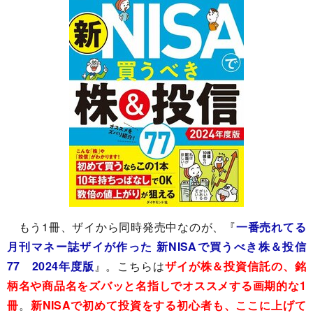
もう1冊、ザイから同時発売中なのが、『
一番売れてる
月刊マネー誌ザイが作った 新NISAで買うべき株＆投信
77 2024年度版
』。こちらは
ザイが株＆投資信託の、銘
柄名や商品名をズバッと名指しでオススメする画期的な1
冊
。
新NISAで初めて投資をする初心者も、ここに上げて