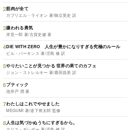
筋肉が全て
ガブリエル・ライオン 著/御立英史 訳
嫌われる勇気
岸見一郎 著/古賀史健 著
DIE WITH ZERO 人生が豊かになりすぎる究極のルール
ビル・パーキンス 著/児島 修 訳
やりたいことが見つかる 世界の果てのカフェ
ジョン・ストレルキー 著/鹿田昌美 訳
ブティック
池井戸 潤 著
わたしはこれでやせました
MEGUMI 著/道下将太郎 監修
人生は気づかぬうちにすぎるから。
クリス・ギレボー 著/児島 修 訳