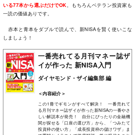
いる77本から選ぶだけでOK
。もちろんベテラン投資家も
一読の価値ありです。
赤本と青本をダブルで読んで、新NISAを賢く使いこな
しましょう！
一番売れてる月刊マネー誌ザ
イが作った 新NISA入門
ダイヤモンド・ザイ編集部 編
＜内容紹介＞
この1冊でギモンがすべて解決！ 一番売れて
る月刊マネー誌ザイが作った新NISAの一番やさ
しい解説本が発売！ 自分にぴったりの金融機
関が探せる「口座の選び方」から、「つみたて
投資枠の使い方」「成長投資枠の儲けワザ」ま