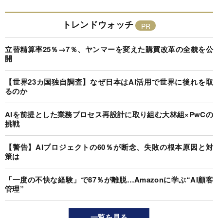
トレンドウォッチ
立替精算率25％→7％、ヤンマーを変えた購買改革の全貌を公
開
【世界23カ国独自調査】なぜ日本はAI活用で世界に後れを取
るのか
AIを前提とした業務プロセス再設計に取り組む大林組×PwCの
挑戦
【警告】AIプロジェクトの60％が断念、失敗の根本原因と対
策は
「一度の不快な経験」で87％が離脱…Amazonに学ぶ“AI顧客
管理”
一覧を見る