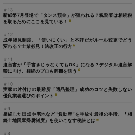
＃13
新紙幣7月登場で「タンス預金」が狙われる？税務署は相続税
を取るためにここを見ている！
＃12
成年後見制度、「使いにくい」と不評だがルール変更でどう
変わる？士業必見！法改正の行方
＃11
遺言書が「手書きじゃなくてもOK」になる？デジタル遺言解
禁に向け、相続のプロも商機を狙う
＃10
実家の片付けの最難所「遺品整理」成功のコツと失敗しない
優良業者選びのポイント
＃9
相続した田畑や宅地など“負動産”を手放す最後の手段、「相
続土地国庫帰属制度」を使いこなす秘訣とは
＃8