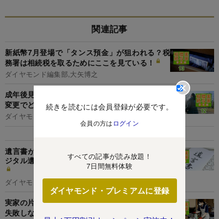
関連記事
新紙幣7月登場で「タンス預金」が狙われる？税
務署は相続税を取るためにここを見ている！
ダイヤモンド編集部,大矢博之
成年後見制度、「使いにくい」と不評だがルール
変更でどう変わる？士業必見！法改正の行方
続きを読むには会員登録が必要です。
ダイヤモンド編集部,藤田章夫
会員の方は
ログイン
遺言書が「手書きじゃなくてもOK」になる？デ
すべての記事が読み放題！
ジタル遺言解禁に向け、相続のプロも商機を狙う
7日間無料体験
ダイヤモンド編集部,大矢博之
ダイヤモンド・プレミアムに登録
実家の片付けの最難所「遺品整理」成功のコツと
失敗しない優良業者選びのポイント