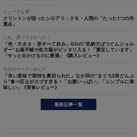
ニュースな本
クリントンが語ったシロアリ・クモ・人間の「たった1つの共
通点」
これ、買ってよかった！
「色・大きさ・形すべて好み」GUの“収納力ばつぐんショル
ダー”お薬手帳や処方薬がピッタリ入る！「重宝しています」
「サッと出かけるのに最適」《購入レビュー》
今日のリーマンめし!!
「良い意味で期待を裏切られた」なか卯の“まぐろ2倍どんぶ
り”食べ応えがスゴすぎる！「お腹いっぱい」「シンプルに美
味しい」《実食レビュー》
最新記事一覧