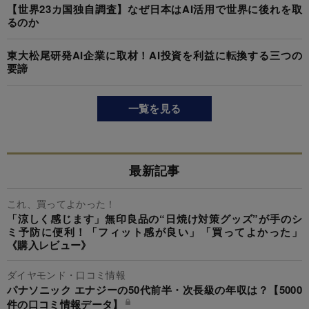
【世界23カ国独自調査】なぜ日本はAI活用で世界に後れを取
るのか
東大松尾研発AI企業に取材！AI投資を利益に転換する三つの
要諦
一覧を見る
最新記事
これ、買ってよかった！
「涼しく感じます」無印良品の“日焼け対策グッズ”が手のシ
ミ予防に便利！「フィット感が良い」「買ってよかった」
《購入レビュー》
ダイヤモンド・口コミ情報
パナソニック エナジーの50代前半・次長級の年収は？【5000
件の口コミ情報データ】