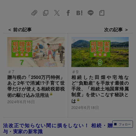
＜ 前の記事
次の記事 ＞
＃7
＃9
贈与税の「2500万円特例」
相続した田畑や宅地な
あと2年で消滅!?子育て世
ど“負動産”を手放す最後の
帯だけが使える相続税節税
手段、「相続土地国庫帰属
制度」を使いこなす秘訣と
術の駆け込み活用法
は
2024年6月16日
2024年6月18日
法改正で知らない間に損をしない！ 相続・贈
フォロー
与・実家の新常識