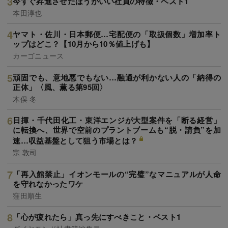
今すぐ昇進させたほうがいい社員の特徴・ベスト1
本田淳也
ヤマト・佐川・日本郵便…宅配便の「取扱個数」増加率ト
ップはどこ？【10月から10％値上げも】
カーゴニュース
頑固でも、意地悪でもない…融通が利かない人の「納得の
正体」〈風、薫る第95回〉
木俣 冬
日揮・千代田化工・東洋エンジが大型案件を「断る経営」
に転換へ、世界で空前のプラントブームも“脱・請負”を加
速…収益基盤として狙う市場とは？
宗 敦司
「再入館禁止」イオンモールの“完璧”なマニュアルが人命
を守れなかったワケ
窪田順生
「心が疲れたら」真っ先にすべきこと・ベスト1