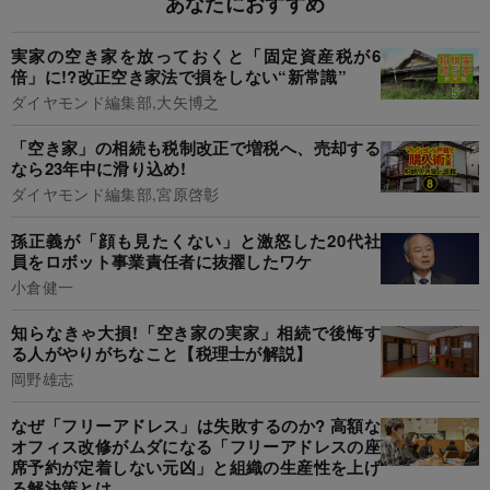
あなたにおすすめ
実家の空き家を放っておくと「固定資産税が6
倍」に!?改正空き家法で損をしない“新常識”
ダイヤモンド編集部,大矢博之
「空き家」の相続も税制改正で増税へ、売却する
なら23年中に滑り込め!
ダイヤモンド編集部,宮原啓彰
孫正義が「顔も見たくない」と激怒した20代社
員をロボット事業責任者に抜擢したワケ
小倉健一
知らなきゃ大損!「空き家の実家」相続で後悔す
る人がやりがちなこと【税理士が解説】
岡野雄志
なぜ「フリーアドレス」は失敗するのか? 高額な
オフィス改修がムダになる「フリーアドレスの座
席予約が定着しない元凶」と組織の生産性を上げ
る解決策とは