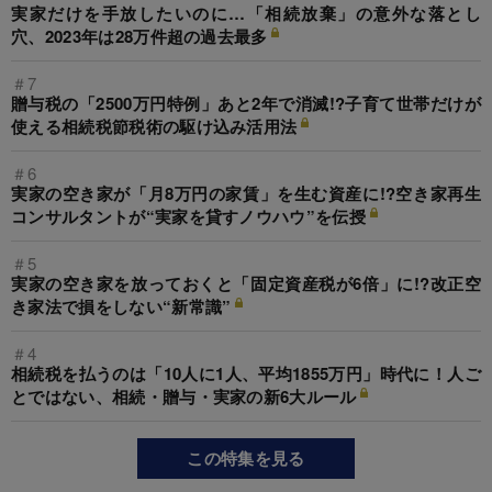
実家だけを手放したいのに…「相続放棄」の意外な落とし
穴、2023年は28万件超の過去最多
＃7
贈与税の「2500万円特例」あと2年で消滅!?子育て世帯だけが
使える相続税節税術の駆け込み活用法
＃6
実家の空き家が「月8万円の家賃」を生む資産に!?空き家再生
コンサルタントが“実家を貸すノウハウ”を伝授
＃5
実家の空き家を放っておくと「固定資産税が6倍」に!?改正空
き家法で損をしない“新常識”
＃4
相続税を払うのは「10人に1人、平均1855万円」時代に！人ご
とではない、相続・贈与・実家の新6大ルール
この特集を見る