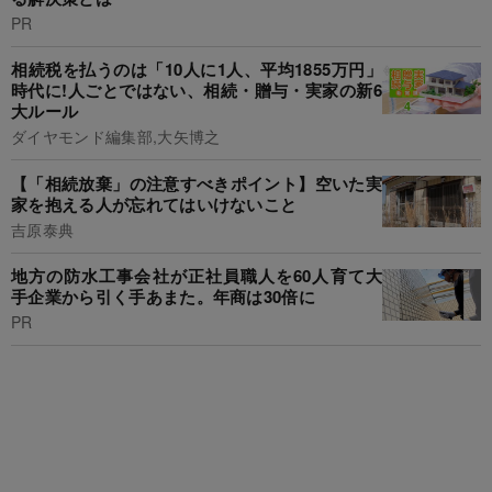
PR
相続税を払うのは「10人に1人、平均1855万円」
時代に!人ごとではない、相続・贈与・実家の新6
大ルール
ダイヤモンド編集部,大矢博之
【「相続放棄」の注意すべきポイント】空いた実
家を抱える人が忘れてはいけないこと
吉原泰典
地方の防水工事会社が正社員職人を60人育て大
手企業から引く手あまた。年商は30倍に
PR