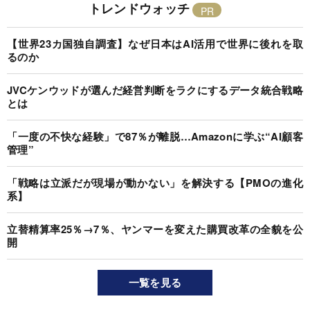
トレンドウォッチ
【世界23カ国独自調査】なぜ日本はAI活用で世界に後れを取
るのか
JVCケンウッドが選んだ経営判断をラクにするデータ統合戦略
とは
「一度の不快な経験」で87％が離脱…Amazonに学ぶ“AI顧客
管理”
「戦略は立派だが現場が動かない」を解決する【PMOの進化
系】
立替精算率25％→7％、ヤンマーを変えた購買改革の全貌を公
開
一覧を見る