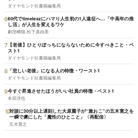
ダイヤモンド社書籍編集局
60代でtimeleszにハマり人生初の1人遠征へ…「中高年の推
し活」が人生を変えるワケ
劇団雌猫,松下真由美
【老後】ひとりぼっちにならないために今すべきこと・ベ
スト1
ダイヤモンド社書籍編集局
「悲しい老後」になる人の特徴・ワースト1
ダイヤモンド社書籍編集局
今すぐ昇進させたほうがいい社員の特徴・ベスト1
本田淳也
対談に30分以上遅刻した大原麗子が“激おこ”の五木寛之を
一瞬で虜にした「魔性のひとこと」〈再配信〉
五木寛之