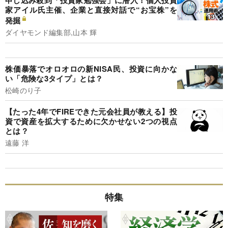
申し込み殺到「投資家勉強会」に潜入！個人投資
家アイル氏主催、企業と直接対話で“お宝株”を
発掘
ダイヤモンド編集部,山本 輝
株価暴落でオロオロの新NISA民、投資に向かな
い「危険な3タイプ」とは？
松崎のり子
【たった4年でFIREできた元会社員が教える】投
資で資産を拡大するために欠かせない2つの視点
とは？
遠藤 洋
特集