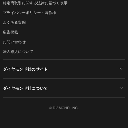
特定商取引に関する法律に基づく表示
プライバシーポリシー・著作権
よくある質問
広告掲載
お問い合わせ
法人導入について
ダイヤモンド社のサイト
Diamond Online(English)
ダイヤモンド社について
週刊ダイヤモンド
ダイヤモンド社TOP
DIAMONDハーバード・ビジネス・レビュー
© DIAMOND, INC.
会社概要
ダイヤモンドZAi（デジタル版）
採用情報
書籍オンライン