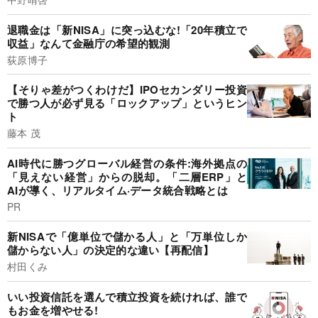
退職金は「新NISA」に突っ込むな!「20年積立で
収益」なんて金融庁の希望的観測
荻原博子
【そりゃ差がつくわけだ】IPOセカンダリー投資
で勝つ人が必ず見る「ロックアップ」というヒン
ト
藤本 茂
AI時代に勝つグローバル経営の条件:海外拠点の
「見えない経営」からの脱却。「二層ERP」と
AIが導く、リアルタイム·データ統合戦略とは
PR
新NISAで「億単位で儲かる人」と「万単位しか
儲からない人」の決定的な違い【再配信】
村田くみ
いい投資信託を選んで積立投資を続ければ、誰で
もお金を増やせる!