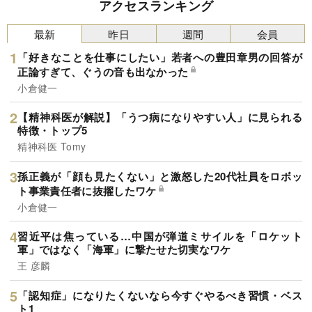
アクセスランキング
最新
昨日
週間
会員
「好きなことを仕事にしたい」若者への豊田章男の回答が
正論すぎて、ぐうの音も出なかった
小倉健一
【精神科医が解説】「うつ病になりやすい人」に見られる
特徴・トップ5
精神科医 Tomy
孫正義が「顔も見たくない」と激怒した20代社員をロボッ
ト事業責任者に抜擢したワケ
小倉健一
習近平は焦っている…中国が弾道ミサイルを「ロケット
軍」ではなく「海軍」に撃たせた切実なワケ
王 彦麟
「認知症」になりたくないなら今すぐやるべき習慣・ベス
ト1