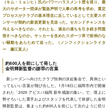
（キム・ミョンヒ）氏のパワーハラスメント歴を巡り、最
大のサポーター団体が緊急声明で人事の再考を求め、選定
プロセスがクラブの基本理念に反しているとして主要スポ
ンサーが契約の新規更新を見送った。セカンドチャンスを
与えるべきなのか。それとも、過去の過ちを引き続き問題
視すべきなのか。サッカーを含めたスポーツ界で前例のな
い騒動をあらためて追った。（ノンフィクションライタ
ー 藤江直人）
約600人を前にして発した
金明輝新監督の謝罪の言葉
新シーズンへ向けたクラブ恒例の決起集会で、異例とい
ってもいい言葉が飛び出した。1月18日に福岡市内で開催
された「2025 アビスパ福岡 新年感謝の集い」で、壇上に
勢ぞろいした選手およびスタッフを代表して挨拶した金明
輝新監督は、集まった約600人を前にして次のように切り