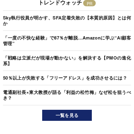
トレンドウォッチ
Sky執行役員が明かす、SFA定着失敗の【本質的原因】とは何
か
「一度の不快な経験」で87％が離脱…Amazonに学ぶ“AI顧客
管理”
「戦略は立派だが現場が動かない」を解決する【PMOの進化
系】
50％以上が失敗する「フリーアドレス」を成功させるには？
電通副社長×東大教授が語る「利益の松竹梅」なぜ松を狙うべ
き？
一覧を見る