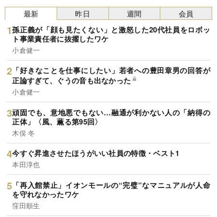
最新
昨日
週間
会員
孫正義が「顔も見たくない」と激怒した20代社員をロボッ
ト事業責任者に抜擢したワケ
小倉健一
「好きなことを仕事にしたい」若者への豊田章男の回答が
正論すぎて、ぐうの音も出なかった
小倉健一
頑固でも、意地悪でもない…融通が利かない人の「納得の
正体」〈風、薫る第95回〉
木俣 冬
今すぐ昇進させたほうがいい社員の特徴・ベスト1
本田淳也
「再入館禁止」イオンモールの“完璧”なマニュアルが人命
を守れなかったワケ
窪田順生