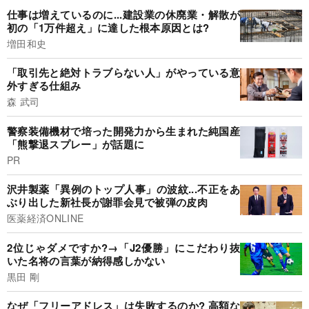
仕事は増えているのに...建設業の休廃業・解散が
初の「1万件超え」に達した根本原因とは?
増田和史
「取引先と絶対トラブらない人」がやっている意
外すぎる仕組み
森 武司
警察装備機材で培った開発力から生まれた純国産
「熊撃退スプレー」が話題に
PR
沢井製薬「異例のトップ人事」の波紋...不正をあ
ぶり出した新社長が謝罪会見で被弾の皮肉
医薬経済ONLINE
2位じゃダメですか?→「J2優勝」にこだわり抜
いた名将の言葉が納得感しかない
黒田 剛
なぜ「フリーアドレス」は失敗するのか? 高額な