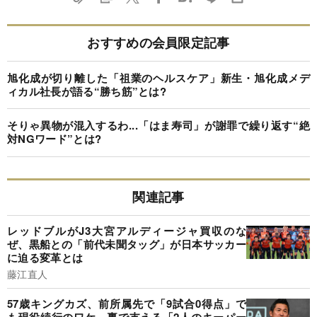
おすすめの会員限定記事
旭化成が切り離した「祖業のヘルスケア」新生・旭化成メデ
ィカル社長が語る“勝ち筋”とは?
そりゃ異物が混入するわ...「はま寿司」が謝罪で繰り返す“絶
対NGワード”とは?
関連記事
レッドブルがJ3大宮アルディージャ買収のな
ぜ、黒船との「前代未聞タッグ」が日本サッカー
に迫る変革とは
藤江直人
57歳キングカズ、前所属先で「9試合0得点」で