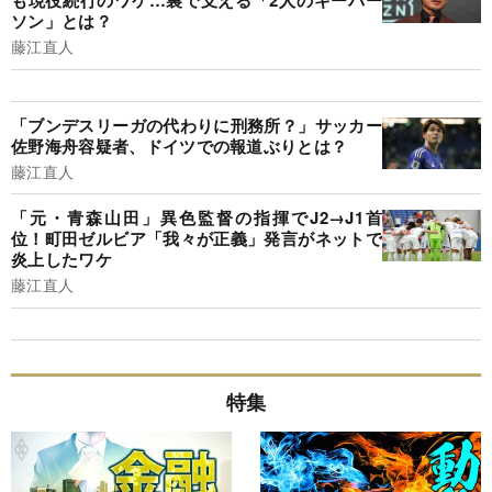
も現役続行のワケ…裏で支える「2人のキーパー
ソン」とは？
藤江直人
「ブンデスリーガの代わりに刑務所？」サッカー
佐野海舟容疑者、ドイツでの報道ぶりとは？
藤江直人
「元・青森山田」異色監督の指揮でJ2→J1首
位！町田ゼルビア「我々が正義」発言がネットで
炎上したワケ
藤江直人
特集