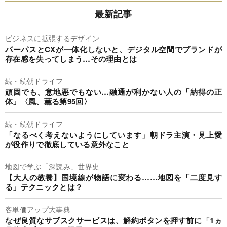
最新記事
ビジネスに拡張するデザイン
パーパスとCXが一体化しないと、デジタル空間でブランドが
存在感を失ってしまう…その理由とは
続・続朝ドライフ
頑固でも、意地悪でもない…融通が利かない人の「納得の正
体」〈風、薫る第95回〉
続・続朝ドライフ
「なるべく考えないようにしています」朝ドラ主演・見上愛
が役作りで徹底している意外なこと
地図で学ぶ「深読み」世界史
【大人の教養】国境線が物語に変わる……地図を「二度見す
る」テクニックとは？
客単価アップ大事典
なぜ良質なサブスクサービスは、解約ボタンを押す前に「1ヵ