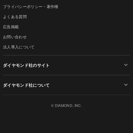
プライバシーポリシー・著作権
よくある質問
広告掲載
お問い合わせ
法人導入について
ダイヤモンド社のサイト
Diamond Online(English)
ダイヤモンド社について
週刊ダイヤモンド
ダイヤモンド社TOP
DIAMONDハーバード・ビジネス・レビュー
© DIAMOND, INC.
会社概要
ダイヤモンドZAi（デジタル版）
採用情報
書籍オンライン
お知らせ
ザイ・オンライン