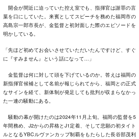
開会が間近に迫っていた控え室でも、指揮官は謝罪の言
葉を口にしていた。来賓としてスピーチを務めた福岡市の
高島宗一郎市長が、金監督と初対面した際のエピソードを
明かしている。
「先ほど初めてお会いさせていただいたんですけど、すぐ
に『すみません』という話になって…」
金監督は何に対して頭を下げているのか。答えは福岡の
新指揮官候補として名前が報じられてから、福岡との正式
なサインを経て、新体制が発足しても批判が収まらなかっ
た一連の騒動にある。
騒動の幕が開けたのは2024年11月上旬。福岡の監督を5
年間務め、J2からの昇格とJ1定着、そして悲願の初タイト
ルとなるYBCルヴァンカップ制覇をもたらした長谷部茂利