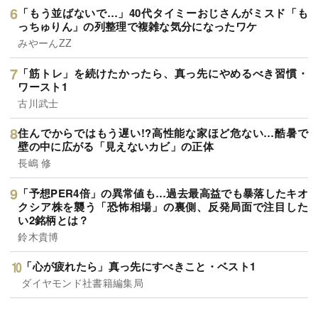
「もう並ばないで…」40代タイミーおじさんがミスド「も
っちゅりん」の列整理で複雑な気分になったワケ
みやーんZZ
「筋トレ」を続けたかったら、真っ先にやめるべき習慣・
ワースト1
古川武士
住んでからではもう遅い!?高性能な家ほど危ない…酷暑で
壁の中に広がる「見えないカビ」の正体
長嶋 修
「予想PER4倍」の異常値も…過去最高益でも暴落したキオ
クシア株を襲う「恐怖相場」の裏側、反発局面で注目した
い2銘柄とは？
鈴木貴博
「心が疲れたら」真っ先にすべきこと・ベスト1
ダイヤモンド社書籍編集局