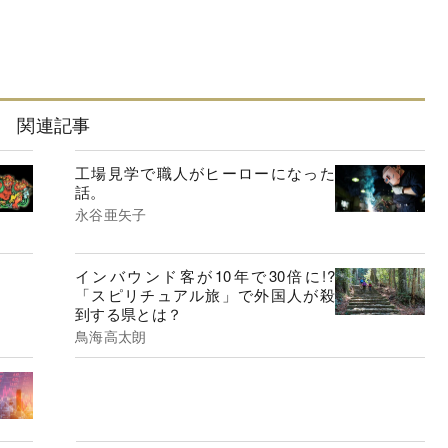
関連記事
工場見学で職人がヒーローになった
話。
永谷亜矢子
インバウンド客が10年で30倍に!?
「スピリチュアル旅」で外国人が殺
到する県とは？
鳥海高太朗