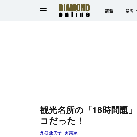
新着
業界
観光名所の「16時問題
コだった！
永谷亜矢子:
実業家