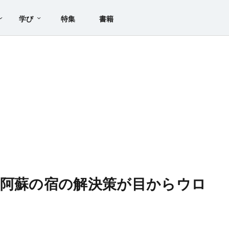
学び
特集
書籍
」阿蘇の宿の解決策が目からウロ