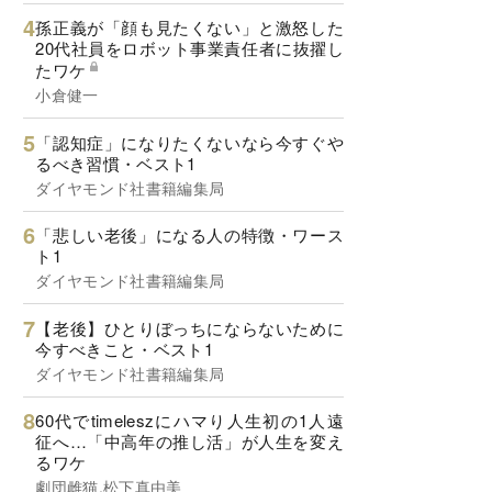
孫正義が「顔も見たくない」と激怒した
20代社員をロボット事業責任者に抜擢し
たワケ
小倉健一
「認知症」になりたくないなら今すぐや
るべき習慣・ベスト1
ダイヤモンド社書籍編集局
「悲しい老後」になる人の特徴・ワース
ト1
ダイヤモンド社書籍編集局
【老後】ひとりぼっちにならないために
今すべきこと・ベスト1
ダイヤモンド社書籍編集局
60代でtimeleszにハマり人生初の1人遠
征へ…「中高年の推し活」が人生を変え
るワケ
劇団雌猫,松下真由美