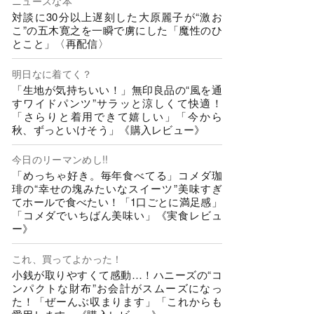
ニュースな本
対談に30分以上遅刻した大原麗子が“激お
こ”の五木寛之を一瞬で虜にした「魔性のひ
とこと」〈再配信〉
明日なに着てく？
「生地が気持ちいい！」無印良品の“風を通
すワイドパンツ”サラッと涼しくて快適！
「さらりと着用できて嬉しい」「今から
秋、ずっといけそう」《購入レビュー》
今日のリーマンめし!!
「めっちゃ好き。毎年食べてる」コメダ珈
琲の“幸せの塊みたいなスイーツ”美味すぎ
てホールで食べたい！「1口ごとに満足感」
「コメダでいちばん美味い」《実食レビュ
ー》
これ、買ってよかった！
小銭が取りやすくて感動…！ハニーズの“コ
ンパクトな財布”お会計がスムーズになっ
た！「ぜーんぶ収まります」「これからも