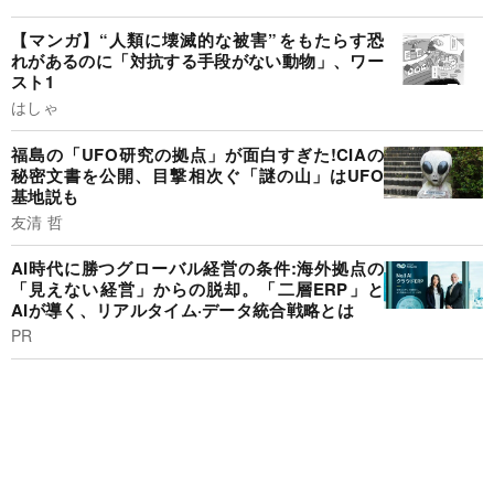
【マンガ】“人類に壊滅的な被害”をもたらす恐
れがあるのに「対抗する手段がない動物」、ワー
スト1
はしゃ
福島の「UFO研究の拠点」が面白すぎた!CIAの
秘密文書を公開、目撃相次ぐ「謎の山」はUFO
基地説も
友清 哲
AI時代に勝つグローバル経営の条件:海外拠点の
「見えない経営」からの脱却。「二層ERP」と
AIが導く、リアルタイム·データ統合戦略とは
PR