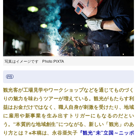
写真はイメージです Photo:PIXTA
観光客が工場見学やワークショップなどを通じてものづく
りの魅力を味わうツアーが増えている。観光がもたらす利
益はお金だけではなく、職人自身が刺激を受けたり、地域
に雇用や新事業を生み出すトリガーにもなるのだとい
う。“本質的な地域創生”につながる、新しい「観光」のあ
り方とは？※本稿は、永谷亜矢子
『観光“未”立国～ニッポ