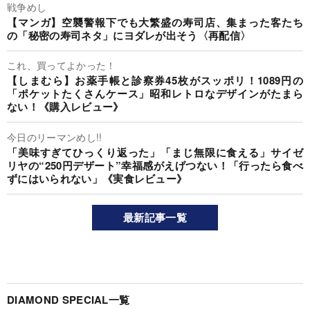
戦争めし
【マンガ】空襲警報下でも大繁盛の寿司店、集まった客たち
の「秘密の寿司ネタ」にヨダレが出そう〈再配信〉
これ、買ってよかった！
【しまむら】お薬手帳と診察券45枚がスッポリ！1089円の
「ポケットたくさんケース」昭和レトロなデザインがたまら
ない！《購入レビュー》
今日のリーマンめし!!
「美味すぎてひっくり返った」「まじ無限に食える」サイゼ
リヤの“250円デザート”幸福感がえげつない！「行ったら食べ
ずにはいられない」《実食レビュー》
最新記事一覧
DIAMOND SPECIAL一覧