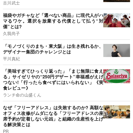
古川武士
福袋やガチャなど「選べない商品」に現代人がハ
マるワケ。選択を放棄する代償として払う“対
価”とは?
久我尚子
「モノづくりのまち・東大阪」は生き残れるか、
デザイナー集団のチャレンジとは
平川真紀
「美味すぎてひっくり返った」「まじ無限に食え
る」サイゼリヤの“250円デザート”幸福感がえげ
つない!「行ったら食べずにはいられない」《実
食レビュー》
ランチ命の山盛くん
なぜ「フリーアドレス」は失敗するのか? 高額な
オフィス改修がムダになる「フリーアドレスの座
席予約が定着しない元凶」と組織の生産性を上げ
る解決策とは
PR