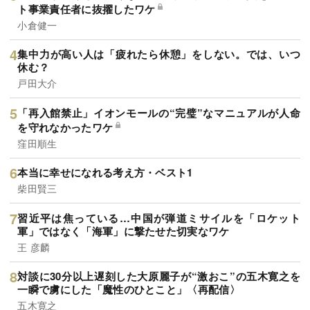
ト事業責任者に抜擢したワケ
小倉健一
集中力が高い人は「疲れたら休憩」をしない。では、いつ
休む？
戸田大介
「再入館禁止」イオンモールの“完璧”なマニュアルが人命
を守れなかったワケ
窪田順生
本当に幸せになれる考え方・ベスト1
柴田賢三
習近平は焦っている…中国が弾道ミサイルを「ロケット
軍」ではなく「海軍」に撃たせた切実なワケ
王 彦麟
対談に30分以上遅刻した大原麗子が“激おこ”の五木寛之を
一瞬で虜にした「魔性のひとこと」〈再配信〉
五木寛之