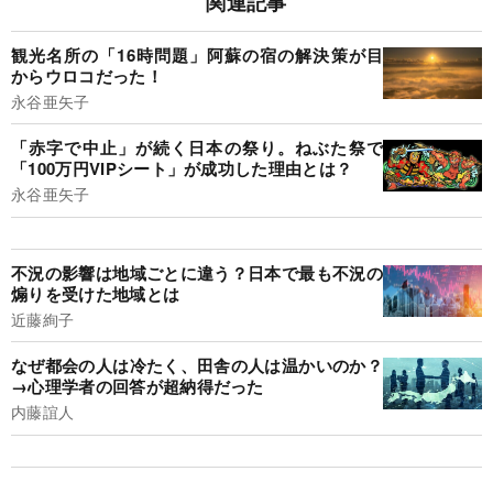
関連記事
観光名所の「16時問題」阿蘇の宿の解決策が目
からウロコだった！
永谷亜矢子
「赤字で中止」が続く日本の祭り。ねぶた祭で
「100万円VIPシート」が成功した理由とは？
永谷亜矢子
不況の影響は地域ごとに違う？日本で最も不況の
煽りを受けた地域とは
近藤絢子
なぜ都会の人は冷たく、田舎の人は温かいのか？
→心理学者の回答が超納得だった
内藤誼人