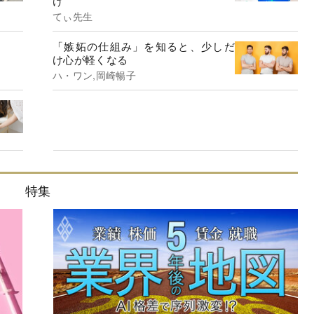
け
てぃ先生
「嫉妬の仕組み」を知ると、少しだ
け心が軽くなる
ハ・ワン,岡崎暢子
特集