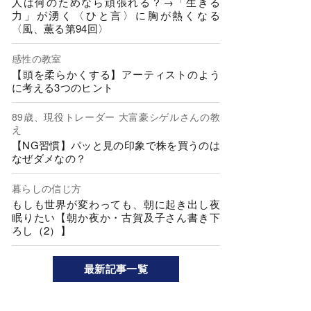
人は何のためなら頑張れる？→「生きる
力」が湧く〈ひと言〉に胸が熱くなる
〈風、薫る第94回〉
感性の教室
【頭を柔らかくする】アーティストのよう
に考える3つのヒント
89歳、現役トレーダー 大富豪シゲルさんの教
え
【NG習慣】パッと見の印象で株を買うのは
なぜダメなの？
暮らしの信じ方
もしも世界が変わっても、朝に起き出し夜
眠りたい【朝か夜か・古賀及子さん書き下
ろし（2）】
最新記事一覧