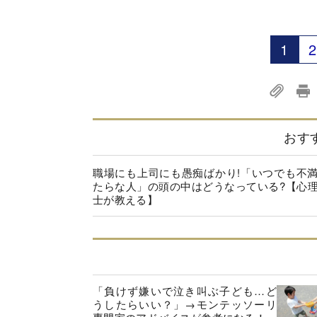
1
2
おす
職場にも上司にも愚痴ばかり!「いつでも不
たらな人」の頭の中はどうなっている?【心
士が教える】
「負けず嫌いで泣き叫ぶ子ども…ど
うしたらいい？」→モンテッソーリ