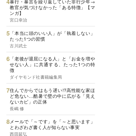
暴行・暴言を繰り返していた非行少年→
教官が気づけなかった「ある特徴」【マ
ンガ】
宮口幸治
「本当に頭のいい人」が「執着しない」
たった1つの習慣
古川武士
「老後が退屈になる人」と「お金を増や
せない人」に共通する、たった1つの特
徴
ダイヤモンド社書籍編集局
住んでからではもう遅い!?高性能な家ほ
ど危ない…酷暑で壁の中に広がる「見え
ないカビ」の正体
長嶋 修
メールで「～です」を「～と思います」
とわざわざ書く人が知らない事実
西田延弘