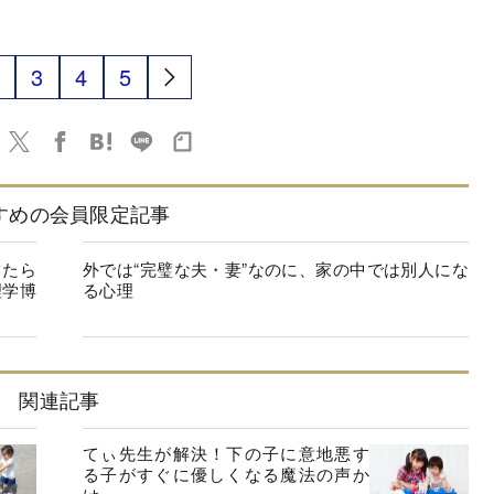
3
4
5
すめの会員限定記事
満たら
外では“完璧な夫・妻”なのに、家の中では別人にな
理学博
る心理
関連記事
てぃ先生が解決！下の子に意地悪す
る子がすぐに優しくなる魔法の声か