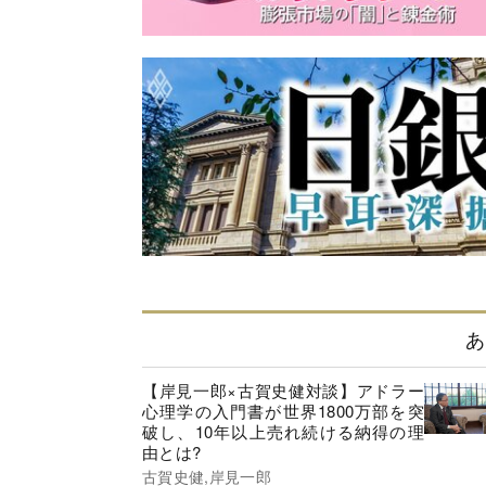
あ
【岸見一郎×古賀史健対談】アドラー
心理学の入門書が世界1800万部を突
破し、10年以上売れ続ける納得の理
由とは?
古賀史健,岸見一郎