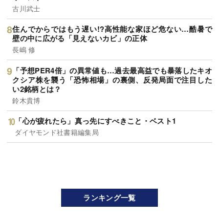
古川武士
住んでからではもう遅い!?高性能な家ほど危ない…酷暑で
壁の中に広がる「見えないカビ」の正体
長嶋 修
「予想PER4倍」の異常値も…過去最高益でも暴落したキオ
クシア株を襲う「恐怖相場」の裏側、反発局面で注目した
い2銘柄とは？
鈴木貴博
「心が疲れたら」真っ先にすべきこと・ベスト1
ダイヤモンド社書籍編集局
ランキング一覧