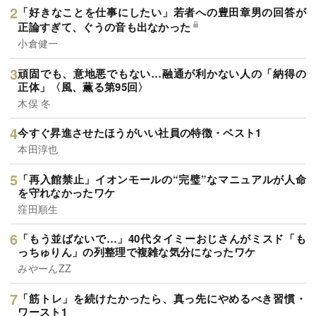
「好きなことを仕事にしたい」若者への豊田章男の回答が
正論すぎて、ぐうの音も出なかった
小倉健一
頑固でも、意地悪でもない…融通が利かない人の「納得の
正体」〈風、薫る第95回〉
木俣 冬
今すぐ昇進させたほうがいい社員の特徴・ベスト1
本田淳也
「再入館禁止」イオンモールの“完璧”なマニュアルが人命
を守れなかったワケ
窪田順生
「もう並ばないで…」40代タイミーおじさんがミスド「も
っちゅりん」の列整理で複雑な気分になったワケ
みやーんZZ
「筋トレ」を続けたかったら、真っ先にやめるべき習慣・
ワースト1