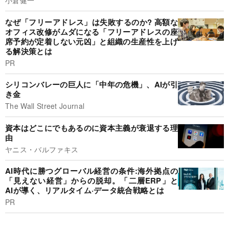
小倉健一
なぜ「フリーアドレス」は失敗するのか? 高額な
オフィス改修がムダになる「フリーアドレスの座
席予約が定着しない元凶」と組織の生産性を上げ
る解決策とは
PR
シリコンバレーの巨人に「中年の危機」、AIが引
き金
The Wall Street Journal
資本はどこにでもあるのに資本主義が衰退する理
由
ヤニス・バルファキス
AI時代に勝つグローバル経営の条件:海外拠点の
「見えない経営」からの脱却。「二層ERP」と
AIが導く、リアルタイム·データ統合戦略とは
PR