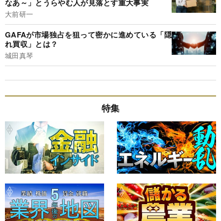
なあ～」とうらやむ人が見落とす重大事実
大前研一
GAFAが市場独占を狙って密かに進めている「隠
れ買収」とは？
城田真琴
特集