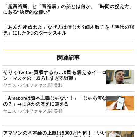
「超富裕層」と「富裕層」の差とは何か、「時間の捉え方」
にある“決定的な違い”
「あんた死ぬわよ」なぜ人は信じた?細木数子を「時代の寵
児」にした3つのダークスキル
関連記事
そりゃTwitter買収するわ…X民も震えるイーロ
ン・マスクの「恐ろしすぎる野望」
ヤニス・バルファキス,関 美和
「Amazonは資本主義じゃない！」「じゃあ何な
の？」→まさかの答えに震える
ヤニス・バルファキス,関 美和
アマゾンの基本給の上限は5000万円超！「いい