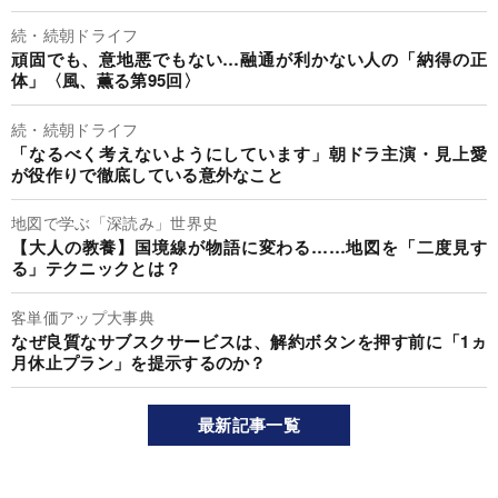
続・続朝ドライフ
頑固でも、意地悪でもない…融通が利かない人の「納得の正
体」〈風、薫る第95回〉
続・続朝ドライフ
「なるべく考えないようにしています」朝ドラ主演・見上愛
が役作りで徹底している意外なこと
地図で学ぶ「深読み」世界史
【大人の教養】国境線が物語に変わる……地図を「二度見す
る」テクニックとは？
客単価アップ大事典
なぜ良質なサブスクサービスは、解約ボタンを押す前に「1ヵ
月休止プラン」を提示するのか？
最新記事一覧