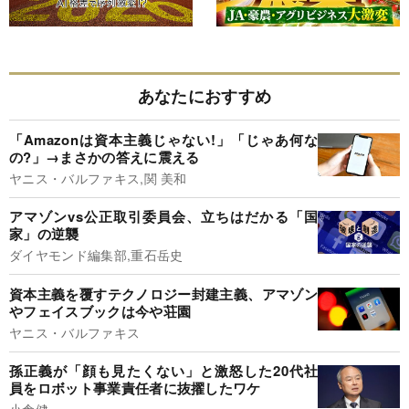
あなたにおすすめ
「Amazonは資本主義じゃない!」「じゃあ何な
の?」→まさかの答えに震える
ヤニス・バルファキス,関 美和
アマゾンvs公正取引委員会、立ちはだかる「国
家」の逆襲
ダイヤモンド編集部,重石岳史
資本主義を覆すテクノロジー封建主義、アマゾン
やフェイスブックは今や荘園
ヤニス・バルファキス
孫正義が「顔も見たくない」と激怒した20代社
員をロボット事業責任者に抜擢したワケ