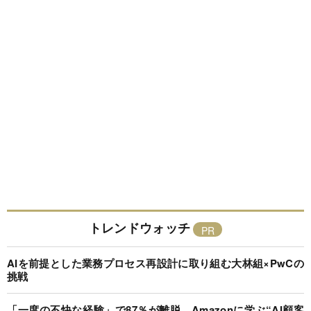
トレンドウォッチ
AIを前提とした業務プロセス再設計に取り組む大林組×PwCの
挑戦
「一度の不快な経験」で87％が離脱…Amazonに学ぶ“AI顧客