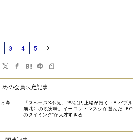
3
4
5
すめの会員限定記事
」と考
「スペースX不況」283兆円上場が招く〈AIバブル
崩壊〉の現実味。イーロン・マスクが選んだ“IPO
のタイミング”が天才すぎる...
関連記事