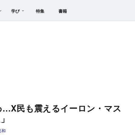
学び
特集
書籍
するわ…X民も震えるイーロン・マス
望」
美和