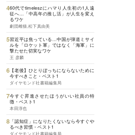
60代でtimeleszにハマり人生初の1人遠
征へ…「中高年の推し活」が人生を変え
るワケ
劇団雌猫,松下真由美
習近平は焦っている…中国が弾道ミサイ
ルを「ロケット軍」ではなく「海軍」に
撃たせた切実なワケ
王 彦麟
【老後】ひとりぼっちにならないために
今すべきこと・ベスト1
ダイヤモンド社書籍編集局
今すぐ昇進させたほうがいい社員の特
徴・ベスト1
本田淳也
「認知症」になりたくないなら今すぐや
るべき習慣・ベスト1
ダイヤモンド社書籍編集局