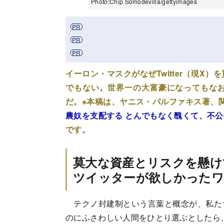
Photo:Chip Somodevilla/gettyimages
イーロン・マスクがなぜTwitter（現
でもない。世界一の大富豪になってもな
だ。※本稿は、ヤニス・バルファキス著、関
農奴を支配する とんでもなく醜くて、不
です。
莫大な資産とリスクを懸け
ツイッターが欲しかった
テクノ封建制という言葉と概念が、私た
のにふさわしい人間をひとり選ぶとしたら