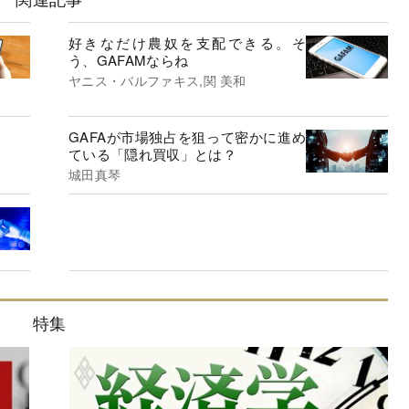
好きなだけ農奴を支配できる。そ
う、GAFAMならね
ヤニス・バルファキス,関 美和
GAFAが市場独占を狙って密かに進め
ている「隠れ買収」とは？
城田真琴
特集