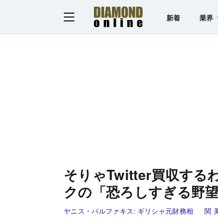
新着
業界
そりゃTwitter買収
クの「恐ろしすぎる野
ヤニス・バルファキス:
ギリシャ元財務相
関 