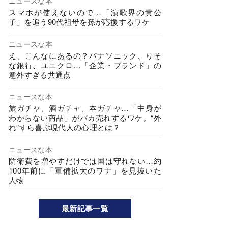
ニュースな本
スマホが使えないので…「演歌界の貴公
子」を追う90代祖母を孫が応援するワケ
ニュースな本
え、こんなにあるの？パナソニック、りそ
な銀行、ユニクロ…「企業・ブランド」の
意外すぎる共通点
ニュースな本
旅ガチャ、酒ガチャ、本ガチャ…「中身が
わからない商品」がバカ売れするワケ。“外
れ”すら喜ぶ現代人の心理とは？
ニュースな本
防衛費を増やすだけでは国は守れない…約
100年前に「軍備拡大のワナ」を見抜いた
人物
最新記事一覧