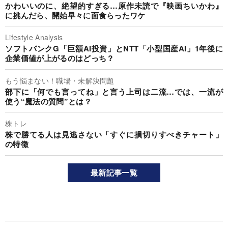
かわいいのに、絶望的すぎる…原作未読で『映画ちいかわ』
に挑んだら、開始早々に面食らったワケ
Lifestyle Analysis
ソフトバンクG「巨額AI投資」とNTT「小型国産AI」1年後に
企業価値が上がるのはどっち？
もう悩まない！職場・未解決問題
部下に「何でも言ってね」と言う上司は二流…では、一流が
使う“魔法の質問”とは？
株トレ
株で勝てる人は見逃さない「すぐに損切りすべきチャート」
の特徴
最新記事一覧