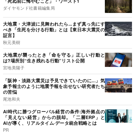
「死ぬ前に悔やむこと」・ワースト1
ダイヤモンド社書籍編集局
大地震・大津波に見舞われたら...まず真っ先にす
べき「生死を分ける行動」とは【東日本大震災の
証言】
秋元美樹
大地震が襲ったとき「命を守る」正しい行動と
は?場所別“生き残れる行動”リスト公開
宮地美陽子
「阪神・淡路大震災は予見できていたのに...」気
象予報士のように地震予報を出せない研究者たち
の苦悩
尾池和夫
AI時代に勝つグローバル経営の条件:海外拠点の
「見えない経営」からの脱却。「二層ERP」と
AIが導く、リアルタイム·データ統合戦略とは
PR