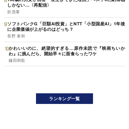
しかない…〈再配信〉
折茂肇
ソフトバンクG「巨額AI投資」とNTT「小型国産AI」1年後
に企業価値が上がるのはどっち？
長野 泰和
かわいいのに、絶望的すぎる…原作未読で『映画ちいか
わ』に挑んだら、開始早々に面食らったワケ
鎌田和歌
ランキング一覧