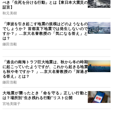
べき「生死を分ける行動」とは【東日本大震災の
証言】
秋元美樹
「津波を引き起こす地震の規模はどのようなもの
でしょうか？ 首都直下地震では発生しないので
すか？」…京大名誉教授の「気になる答え」と
は？
鎌田浩毅
「過去の南海トラフ巨大地震は、秋から冬の時期
に起こっていたようですが、これから起きる地震
も秋や冬ですか？ 」…京大名誉教授の「深過ぎ
る答え」とは？
鎌田浩毅
大地震が襲ったとき「命を守る」正しい行動と
は？場所別“生き残れる行動”リスト公開
宮地美陽子