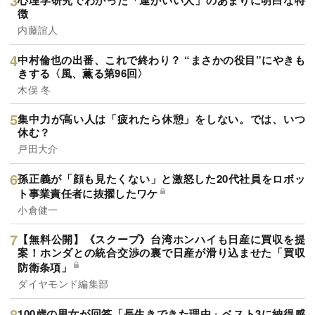
心理学研究でわかった「運がいい人」のあまりに明白な特
徴
内藤誼人
中村倫也の出番、これで終わり？ “まさかの役目”にやきも
きする〈風、薫る第96回〉
木俣 冬
集中力が高い人は「疲れたら休憩」をしない。では、いつ
休む？
戸田大介
孫正義が「顔も見たくない」と激怒した20代社員をロボッ
ト事業責任者に抜擢したワケ
小倉健一
【無料公開】《スクープ》台湾ホンハイも日産に買収を提
案！ホンダとの統合交渉の裏で日産が滑り込ませた「買収
防衛条項」
ダイヤモンド編集部
100歳の男女が回答「長生きできた理由」ベスト3に納得感