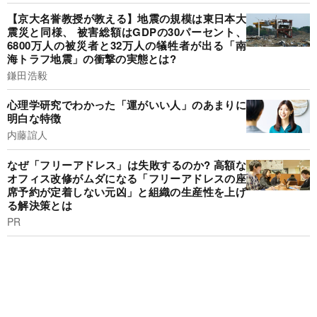
【京大名誉教授が教える】地震の規模は東日本大
震災と同様、 被害総額はGDPの30パーセント、
6800万人の被災者と32万人の犠牲者が出る「南
海トラフ地震」の衝撃の実態とは?
鎌田浩毅
心理学研究でわかった「運がいい人」のあまりに
明白な特徴
内藤誼人
なぜ「フリーアドレス」は失敗するのか? 高額な
オフィス改修がムダになる「フリーアドレスの座
席予約が定着しない元凶」と組織の生産性を上げ
る解決策とは
PR