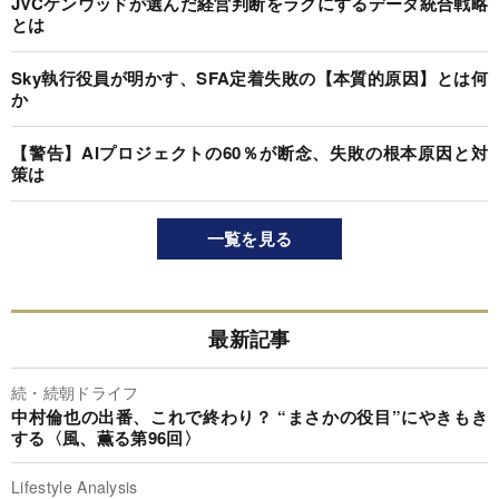
JVCケンウッドが選んだ経営判断をラクにするデータ統合戦略
とは
Sky執行役員が明かす、SFA定着失敗の【本質的原因】とは何
か
【警告】AIプロジェクトの60％が断念、失敗の根本原因と対
策は
一覧を見る
最新記事
続・続朝ドライフ
中村倫也の出番、これで終わり？ “まさかの役目”にやきもき
する〈風、薫る第96回〉
Lifestyle Analysis