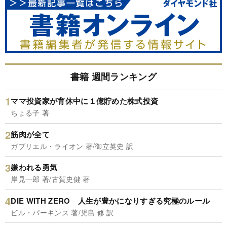
書籍 週間ランキング
ママ投資家が育休中に１億貯めた株式投資
ちょる子 著
筋肉が全て
ガブリエル・ライオン 著/御立英史 訳
嫌われる勇気
岸見一郎 著/古賀史健 著
DIE WITH ZERO 人生が豊かになりすぎる究極のルール
ビル・パーキンス 著/児島 修 訳