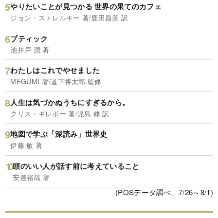
やりたいことが見つかる 世界の果てのカフェ
ジョン・ストレルキー 著/鹿田昌美 訳
ブティック
池井戸 潤 著
わたしはこれでやせました
MEGUMI 著/道下将太郎 監修
人生は気づかぬうちにすぎるから。
クリス・ギレボー 著/児島 修 訳
地図で学ぶ「深読み」世界史
伊藤 敏 著
頭のいい人が話す前に考えていること
安達裕哉 著
(POSデータ調べ、7/26～8/1)