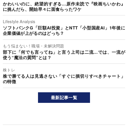
かわいいのに、絶望的すぎる…原作未読で『映画ちいかわ』
に挑んだら、開始早々に面食らったワケ
Lifestyle Analysis
ソフトバンクG「巨額AI投資」とNTT「小型国産AI」1年後に
企業価値が上がるのはどっち？
もう悩まない！職場・未解決問題
部下に「何でも言ってね」と言う上司は二流…では、一流が
使う“魔法の質問”とは？
株トレ
株で勝てる人は見逃さない「すぐに損切りすべきチャート」
の特徴
最新記事一覧