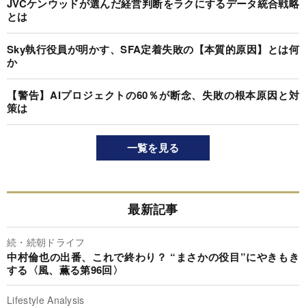
JVCケンウッドが選んだ経営判断をラクにするデータ統合戦略
とは
Sky執行役員が明かす、SFA定着失敗の【本質的原因】とは何
か
【警告】AIプロジェクトの60％が断念、失敗の根本原因と対
策は
一覧を見る
最新記事
続・続朝ドライフ
中村倫也の出番、これで終わり？ “まさかの役目”にやきもき
する〈風、薫る第96回〉
Lifestyle Analysis