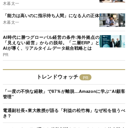
木暮太一
「能力は高いのに指示待ち人間」になる人の正体
木暮太一
AI時代に勝つグローバル経営の条件:海外拠点の
「見えない経営」からの脱却。「二層ERP」と
AIが導く、リアルタイム·データ統合戦略とは
PR
トレンドウォッチ
「一度の不快な経験」で87％が離脱…Amazonに学ぶ“AI顧客
管理”
電通副社長×東大教授が語る「利益の松竹梅」なぜ松を狙うべ
き？