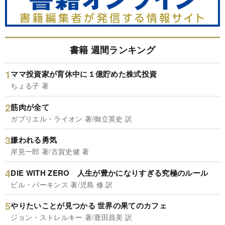
書籍 週間ランキング
ママ投資家が育休中に１億貯めた株式投資
ちょる子 著
筋肉が全て
ガブリエル・ライオン 著/御立英史 訳
嫌われる勇気
岸見一郎 著/古賀史健 著
DIE WITH ZERO 人生が豊かになりすぎる究極のルール
ビル・パーキンス 著/児島 修 訳
やりたいことが見つかる 世界の果てのカフェ
ジョン・ストレルキー 著/鹿田昌美 訳