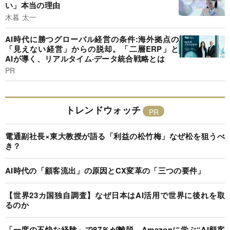
い」本当の理由
木暮 太一
AI時代に勝つグローバル経営の条件:海外拠点の
「見えない経営」からの脱却。「二層ERP」と
AIが導く、リアルタイム·データ統合戦略とは
PR
トレンドウォッチ
電通副社長×東大教授が語る「利益の松竹梅」なぜ松を狙うべ
き？
AI時代の「顧客流出」の原因とCX変革の「三つの要件」
【世界23カ国独自調査】なぜ日本はAI活用で世界に後れを取
るのか
「一度の不快な経験」で87％が離脱…Amazonに学ぶ“AI顧客