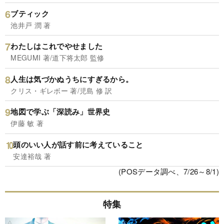
ブティック
池井戸 潤 著
わたしはこれでやせました
MEGUMI 著/道下将太郎 監修
人生は気づかぬうちにすぎるから。
クリス・ギレボー 著/児島 修 訳
地図で学ぶ「深読み」世界史
伊藤 敏 著
頭のいい人が話す前に考えていること
安達裕哉 著
(POSデータ調べ、7/26～8/1)
特集