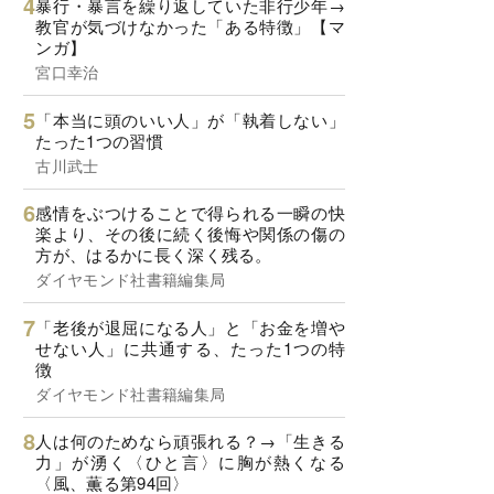
暴行・暴言を繰り返していた非行少年→
教官が気づけなかった「ある特徴」【マ
ンガ】
宮口幸治
「本当に頭のいい人」が「執着しない」
たった1つの習慣
古川武士
感情をぶつけることで得られる一瞬の快
楽より、その後に続く後悔や関係の傷の
方が、はるかに長く深く残る。
ダイヤモンド社書籍編集局
「老後が退屈になる人」と「お金を増や
せない人」に共通する、たった1つの特
徴
ダイヤモンド社書籍編集局
人は何のためなら頑張れる？→「生きる
力」が湧く〈ひと言〉に胸が熱くなる
〈風、薫る第94回〉