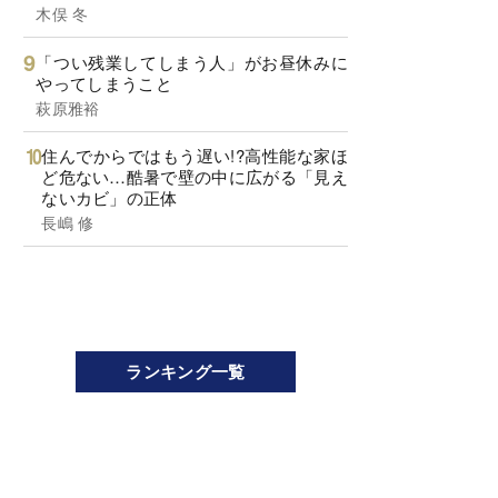
木俣 冬
「つい残業してしまう人」がお昼休みに
やってしまうこと
萩原雅裕
住んでからではもう遅い!?高性能な家ほ
ど危ない…酷暑で壁の中に広がる「見え
ないカビ」の正体
長嶋 修
ランキング一覧