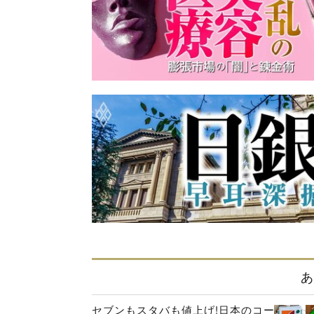
あ
セブンもスタバも値上げ!日本のコー