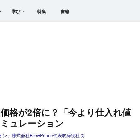
学び
特集
書籍
価格が2倍に？「今より仕入れ値
シミュレーション
ン、株式会社BrewPeace代表取締役社長