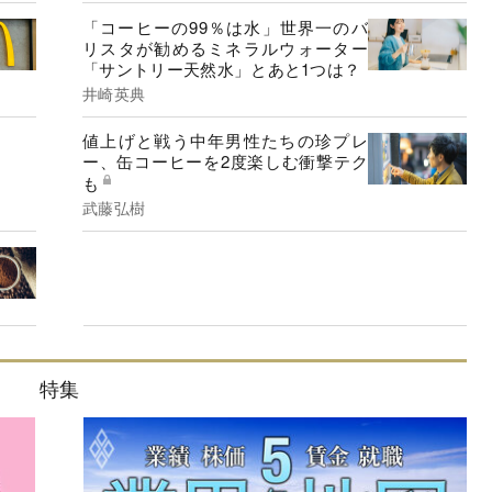
「コーヒーの99％は水」世界一のバ
リスタが勧めるミネラルウォーター
「サントリー天然水」とあと1つは？
井崎英典
値上げと戦う中年男性たちの珍プレ
ー、缶コーヒーを2度楽しむ衝撃テク
も
武藤弘樹
特集