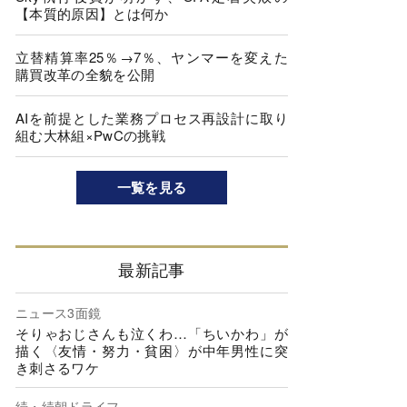
【本質的原因】とは何か
立替精算率25％→7％、ヤンマーを変えた
購買改革の全貌を公開
AIを前提とした業務プロセス再設計に取り
組む大林組×PwCの挑戦
一覧を見る
最新記事
ニュース3面鏡
そりゃおじさんも泣くわ…「ちいかわ」が
描く〈友情・努力・貧困〉が中年男性に突
き刺さるワケ
続・続朝ドライフ