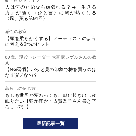
人は何のためなら頑張れる？→「生きる
力」が湧く〈ひと言〉に胸が熱くなる
〈風、薫る第94回〉
感性の教室
【頭を柔らかくする】アーティストのよう
に考える3つのヒント
89歳、現役トレーダー 大富豪シゲルさんの教
え
【NG習慣】パッと見の印象で株を買うのは
なぜダメなの？
暮らしの信じ方
もしも世界が変わっても、朝に起き出し夜
眠りたい【朝か夜か・古賀及子さん書き下
ろし（2）】
最新記事一覧