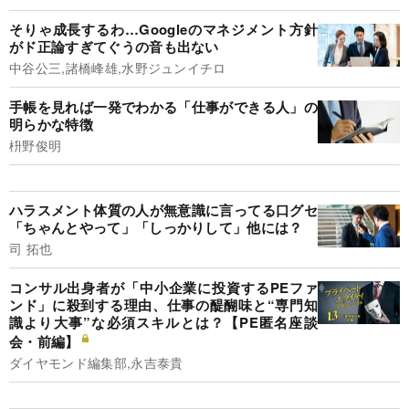
そりゃ成長するわ…Googleのマネジメント方針
がド正論すぎてぐうの音も出ない
中谷公三,諸橋峰雄,水野ジュンイチロ
手帳を見れば一発でわかる「仕事ができる人」の
明らかな特徴
枡野俊明
ハラスメント体質の人が無意識に言ってる口グセ
「ちゃんとやって」「しっかりして」他には？
司 拓也
コンサル出身者が「中小企業に投資するPEファ
ンド」に殺到する理由、仕事の醍醐味と“専門知
識より大事”な必須スキルとは？【PE匿名座談
会・前編】
ダイヤモンド編集部,永吉泰貴