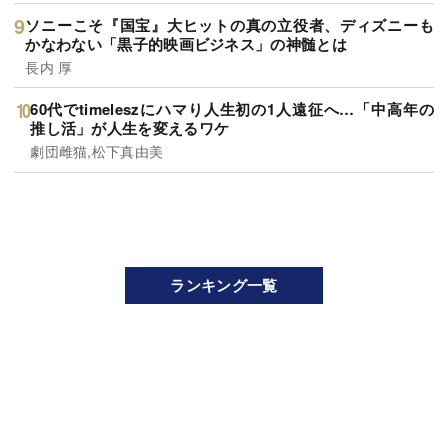
ソニーこそ『国宝』大ヒットの真の立役者、ディズニーも
かなわない「黒子的映画ビジネス」の神髄とは
長内 厚
60代でtimeleszにハマり人生初の1人遠征へ…「中高年の
推し活」が人生を変えるワケ
劇団雌猫,松下真由美
ランキング一覧