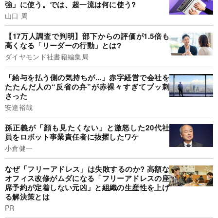
強」に使う。では、超一流は何に使う?
山口 周
【17万人調査で判明】部下からの評価が1.5倍も
高くなる「リーダーの行動」とは?
ダイヤモンド社書籍編集局
「給与を払う側の気持ちが...」赤字経営で会社を
たたんだ人の“反省の弁”が赤裸々すぎてブッ刺
さった
安達裕哉
孫正義が「顔も見たくない」と激怒した20代社
員をロボット事業責任者に抜擢したワケ
小倉健一
なぜ「フリーアドレス」は失敗するのか? 高額な
オフィス改修がムダになる「フリーアドレスの座
席予約が定着しない元凶」と組織の生産性を上げ
る解決策とは
PR