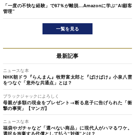
「一度の不快な経験」で87％が離脱…Amazonに学ぶ“AI顧客
管理”
一覧を見る
最新記事
ニュースな本
NHK朝ドラ『らんまん』牧野富太郎と『ばけばけ』小泉八雲
をつなぐ「意外な共通点」とは？
ブラックジャックによろしく
母親が多額の現金をプレゼント→断る息子に告げられた「衝
撃の事実」【マンガ】
ニュースな本
福袋やガチャなど「選べない商品」に現代人がハマるワケ。
選択を放棄する代償として払う“対価”とは？