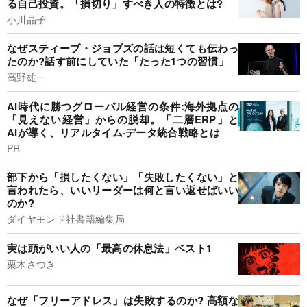
る自己投資。「損切り」すべき人の特徴とは?
小川晶子
なぜスティーブ・ジョブズの話は短くても伝わっ
たのか?話す前にしていた「たった1つの習慣」
高野雄一
AI時代に勝つグローバル経営の条件:海外拠点の
「見えない経営」からの脱却。「二層ERP」と
AIが導く、リアルタイム·データ統合戦略とは
PR
部下から「損したくない」「失敗したくない」と
言われたら、いいリーダーは何と言い返せばいい
のか?
ダイヤモンド社書籍編集局
実は頭がいい人の「最高の休息法」ベスト1
栗木さつき
なぜ「フリーアドレス」は失敗するのか? 高額な