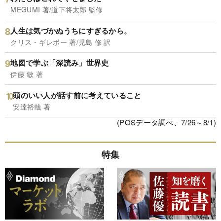
MEGUMI 著/道下将太郎 監修
人生は気づかぬうちにすぎるから。
クリス・ギレボー 著/児島 修 訳
地図で学ぶ「深読み」世界史
伊藤 敏 著
頭のいい人が話す前に考えていること
安達裕哉 著
(POSデータ調べ、7/26～8/1)
特集