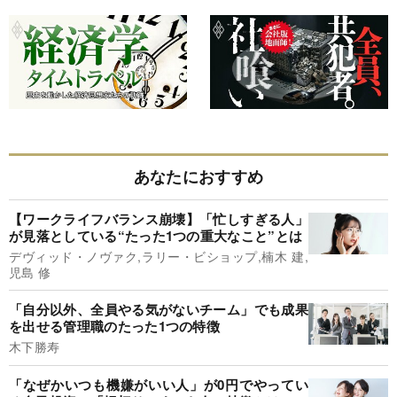
あなたにおすすめ
【ワークライフバランス崩壊】「忙しすぎる人」
が見落としている“たった1つの重大なこと”とは
デヴィッド・ノヴァク,ラリー・ビショップ,楠木 建,
児島 修
「自分以外、全員やる気がないチーム」でも成果
を出せる管理職のたった1つの特徴
木下勝寿
「なぜかいつも機嫌がいい人」が0円でやってい