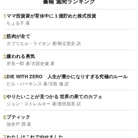
書籍 週間ランキング
ママ投資家が育休中に１億貯めた株式投資
ちょる子 著
筋肉が全て
ガブリエル・ライオン 著/御立英史 訳
嫌われる勇気
岸見一郎 著/古賀史健 著
DIE WITH ZERO 人生が豊かになりすぎる究極のルール
ビル・パーキンス 著/児島 修 訳
やりたいことが見つかる 世界の果てのカフェ
ジョン・ストレルキー 著/鹿田昌美 訳
ブティック
池井戸 潤 著
わたしはこれでやせました