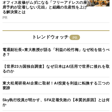
オフィス改修がムダになる「フリーアドレスの座
席予約が定着しない元凶」と組織の生産性を上げ
る解決策とは
PR
トレンドウォッチ
電通副社長×東大教授が語る「利益の松竹梅」なぜ松を狙うべ
き？
【世界23カ国独自調査】なぜ日本はAI活用で世界に後れを取
るのか
東大松尾研発AI企業に取材！AI投資を利益に転換する三つの
要諦
Sky執行役員が明かす、SFA定着失敗の【本質的原因】とは何
か